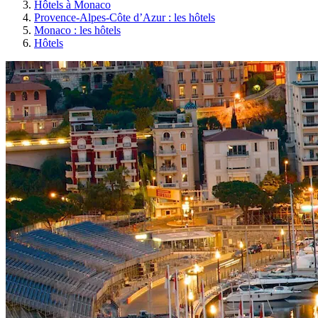
Hôtels à Monaco
Provence-Alpes-Côte d’Azur : les hôtels
Monaco : les hôtels
Hôtels