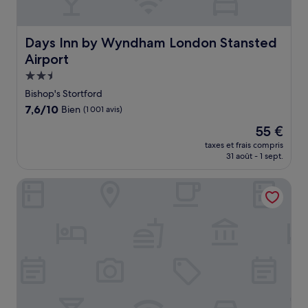
Days Inn by Wyndham London Stansted Airport
Days Inn by Wyndham London Stansted
Airport
Hébergement
2.5 étoiles
Bishop's Stortford
7.6
7,6/10
Bien
(1 001 avis)
sur
Le
55 €
10,
nouveau
Bien,
taxes et frais compris
prix
31 août - 1 sept.
(1 001 avis)
est
de
The Great Hallingbury Manor
55 €