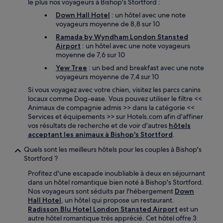
le plus nos voyageurs à Bishop's Stortford :
Down Hall Hotel
: un hôtel avec une note
voyageurs moyenne de 8,8 sur 10
Ramada by Wyndham London Stansted
Airport
: un hôtel avec une note voyageurs
moyenne de 7,6 sur 10
Yew Tree
: un bed and breakfast avec une note
voyageurs moyenne de 7,4 sur 10
Si vous voyagez avec votre chien, visitez les parcs canins
locaux comme Dog-ease. Vous pouvez utiliser le filtre <<
Animaux de compagnie admis >> dans la catégorie <<
Services et équipements >> sur Hotels.com afin d'affiner
vos résultats de recherche et de voir d'autres
hôtels
acceptant les animaux à Bishop's Stortford
.
Quels sont les meilleurs hôtels pour les couples à Bishop's
Stortford ?
Profitez d'une escapade inoubliable à deux en séjournant
dans un hôtel romantique bien noté à Bishop's Stortford.
Nos voyageurs sont séduits par l'hébergement
Down
Hall Hotel
, un hôtel qui propose un restaurant.
Radisson Blu Hotel London Stansted Airport
est un
autre hôtel romantique très apprécié. Cet hôtel offre 3