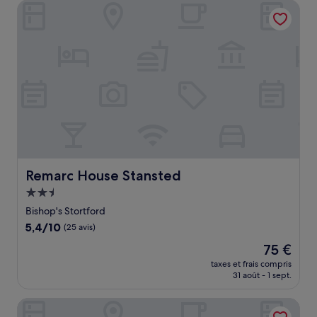
Remarc House Stansted
143 €
Remarc House Stansted
Remarc House Stansted
Hébergement
2.5 étoiles
Bishop's Stortford
5.4
5,4/10
(25 avis)
sur
Le
75 €
10,
nouveau
(25 avis)
taxes et frais compris
prix
31 août - 1 sept.
est
de
121 Studio
75 €