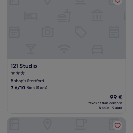
121 Studio
121 Studio
Hébergement
3.0 étoiles
Bishop's Stortford
7.6
7,6/10
Bien
(5 avis)
sur
Le
99 €
10,
nouveau
Bien,
taxes et frais compris
prix
8 août - 9 août
(5 avis)
est
de
Hampton by Hilton London Stansted Airport
99 €