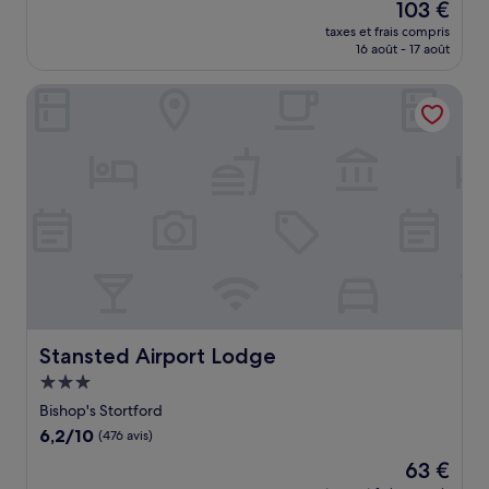
Le
103 €
10,
nouveau
Bien,
taxes et frais compris
prix
16 août - 17 août
(7 avis)
est
de
Stansted Airport Lodge
103 €
Stansted Airport Lodge
Stansted Airport Lodge
Hébergement
3.0 étoiles
Bishop's Stortford
6.2
6,2/10
(476 avis)
sur
Le
63 €
10,
nouveau