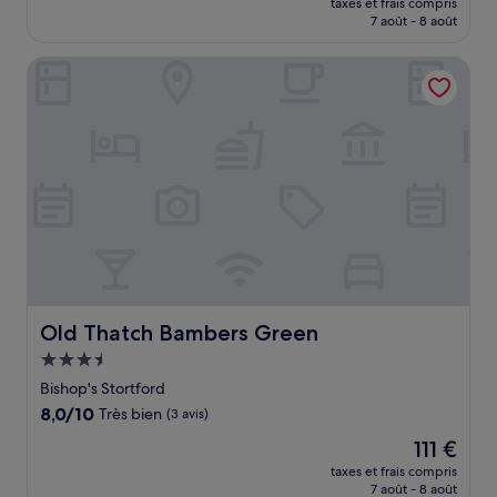
(476 avis)
taxes et frais compris
prix
7 août - 8 août
est
de
Old Thatch Bambers Green
63 €
Old Thatch Bambers Green
Old Thatch Bambers Green
Hébergement
3.5 étoiles
Bishop's Stortford
8.0
8,0/10
Très bien
(3 avis)
sur
Le
111 €
10,
nouveau
Très
taxes et frais compris
prix
7 août - 8 août
bien,