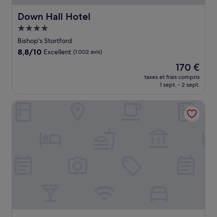
Down Hall Hotel
Down Hall Hotel
Hébergement
4.0 étoiles
Bishop's Stortford
8.8
8,8/10
Excellent
(1 002 avis)
sur
Le
170 €
10,
nouveau
Excellent,
taxes et frais compris
prix
1 sept. - 2 sept.
(1 002 avis)
est
de
Hunters Meet Ltd
170 €