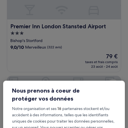
Premier Inn London Stansted Airport
Premier Inn London Stansted Airport
Hébergement
3.0 étoiles
Bishop's Stortford
9.0
9,0/10
Merveilleux
(322 avis)
sur
Le
79 €
10,
nouveau
Merveilleux,
taxes et frais compris
prix
23 août - 24 août
(322 avis)
est
de
Ramada by Wyndham London Stansted Airport
79 €
Nous prenons à coeur de
protéger vos données
Notre organisation et ses
16
partenaires stockent et/ou
accèdent à des informations, telles que les identifiants
uniques de cookies pour traiter les données personnelles,
sur un appareil. Vous pouvez accepter ou gérer vos