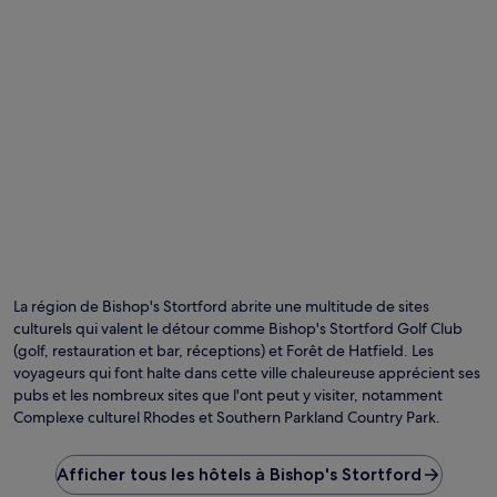
Photo prise par Jules & Jenny
Ph
lib
de
La région de Bishop's Stortford abrite une multitude de sites
dro
culturels qui valent le détour comme Bishop's Stortford Golf Club
pr
(golf, restauration et bar, réceptions) et Forêt de Hatfield. Les
pa
voyageurs qui font halte dans cette ville chaleureuse apprécient ses
Ju
pubs et les nombreux sites que l'ont peut y visiter, notamment
&
Complexe culturel Rhodes et Southern Parkland Country Park.
Je
Afficher tous les hôtels à Bishop's Stortford