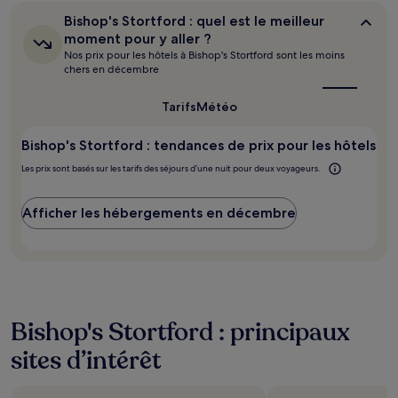
changer.
Bishop's
Bishop's Stortford : quel est le meilleur
Des
Stortford :
moment pour y aller ?
conditions
quel
Nos prix pour les hôtels à Bishop's Stortford sont les moins
supplémentaires
est
chers en décembre
peuvent
le
s’appliquer.
meilleur
moment
Tarifs
Météo
pour
y
Bishop's Stortford : tendances de prix pour les hôtels
aller ?
Les prix sont basés sur les tarifs des séjours d’une nuit pour deux voyageurs.
Afficher les hébergements en décembre
Bishop's Stortford : principaux
sites d’intérêt