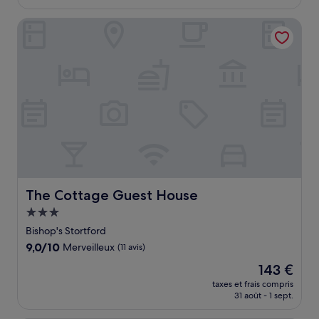
est
(3 avis)
de
The Cottage Guest House
111 €
The Cottage Guest House
The Cottage Guest House
Hébergement
3.0 étoiles
Bishop's Stortford
9.0
9,0/10
Merveilleux
(11 avis)
sur
Le
143 €
10,
nouveau
Merveilleux,
taxes et frais compris
prix
31 août - 1 sept.
(11 avis)
est
de