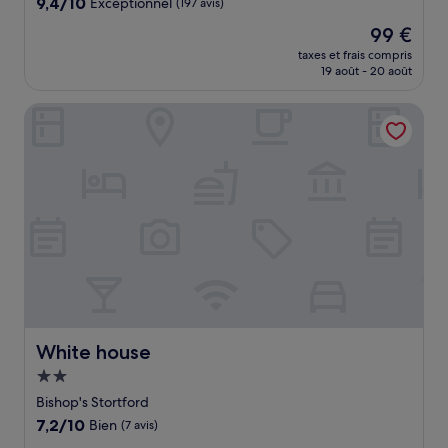
9.4
9,4/10
Exceptionnel
(197 avis)
sur
Le
99 €
10,
nouveau
Exceptionnel,
taxes et frais compris
prix
19 août - 20 août
(197 avis)
est
de
White house
99 €
White house
White house
Hébergement
2.0 étoiles
Bishop's Stortford
7.2
7,2/10
Bien
(7 avis)
sur