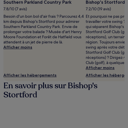
Southern Parkland Country Park
Bishop's Stortford 
7.8/10 (7 avis)
7.2/10 (19 avis)
Besoin d'un bon bol d'air frais ? Parcourez 4,4
Et pourquoi ne pas prof
km depuis Bishop's Stortford pour admirer
travailler votre swing ? 
Southern Parkland Country Park. Envie de
qui séparent Bishop's S
prolonger votre balade ? Musée d'art Henry
Stortford Golf Club (golf
Moore Foundation et Forêt de Hatfield vous
réceptions), un terrain 
attendent à un jet de pierre de là.
région. Toujours envie 
Afficher moins
swing après votre détou
Stortford Golf Club (golf
réceptions) ? Dirigez-vo
Club (golf), à quelques 
Afficher moins
Afficher les hébergements
Afficher les héberg
En savoir plus sur Bishop's
Stortford