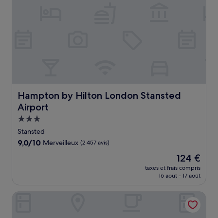
Hampton by Hilton London Stansted Airport
Hampton by Hilton London Stansted
Airport
Hébergement
3.0 étoiles
Stansted
9.0
9,0/10
Merveilleux
(2 457 avis)
sur
Le
124 €
10,
nouveau
Merveilleux,
taxes et frais compris
prix
16 août - 17 août
(2 457 avis)
est
de
Novotel London Stansted Airport
124 €