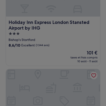
Holiday Inn Express London Stansted Airport by IHG
Holiday Inn Express London Stansted
Airport by IHG
Hébergement
3.0 étoiles
Bishop's Stortford
8.6
8,6/10
Excellent
(1 344 avis)
sur
Le
101 €
10,
nouveau
Excellent,
taxes et frais compris
prix
10 août - 11 août
(1 344 avis)
est
de
Premier Inn London Stansted Airport
101 €