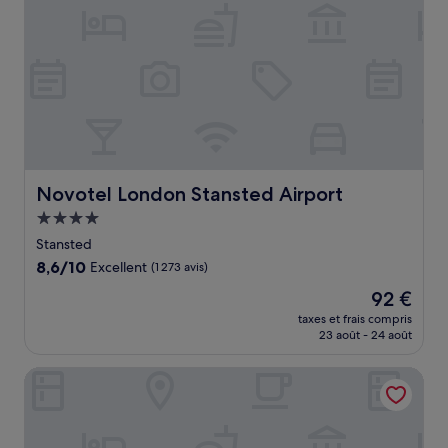
Novotel London Stansted Airport
Novotel London Stansted Airport
Hébergement
4.0 étoiles
Stansted
8.6
8,6/10
Excellent
(1 273 avis)
sur
Le
92 €
10,
nouveau
Excellent,
taxes et frais compris
prix
23 août - 24 août
(1 273 avis)
est
de
Manor of Groves Hotel, Golf & Health Club
92 €