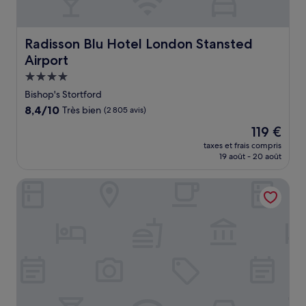
Radisson Blu Hotel London Stansted Airport
Radisson Blu Hotel London Stansted
Airport
Hébergement
4.0 étoiles
Bishop's Stortford
8.4
8,4/10
Très bien
(2 805 avis)
sur
Le
119 €
10,
nouveau
Très
taxes et frais compris
prix
19 août - 20 août
bien,
est
(2 805 avis)
de
Days Inn by Wyndham London Stansted Airport
119 €