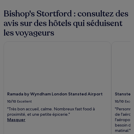
Bishop's Stortford : consultez des
avis sur des hôtels qui séduisent
les voyageurs
Ramada by Wyndham London Stansted Airport
Stansted 
Ramada by Wyndham London Stansted Airport
Stansted
10/10
Excellent
10/10
Excel
"Très bon accueil, calme. Nombreux fast food à
"Personnel
proximité, et une petite épicerie."
de l'aérop
Masquer
l'aéroport
besoin de 
matinal."