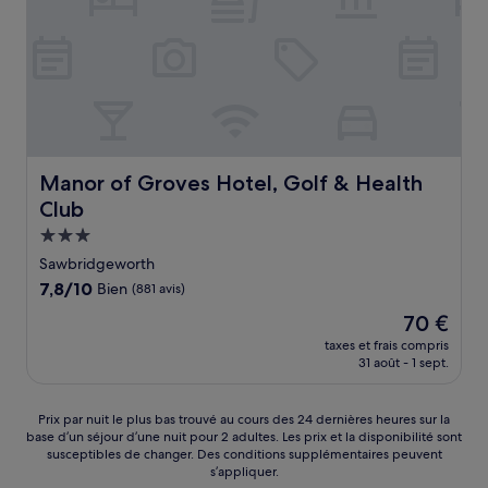
Manor of Groves Hotel, Golf & Health Club
Manor of Groves Hotel, Golf & Health
Club
Hébergement
3.0 étoiles
Sawbridgeworth
7.8
7,8/10
Bien
(881 avis)
sur
Le
70 €
10,
nouveau
Bien,
taxes et frais compris
prix
31 août - 1 sept.
(881 avis)
est
de
70 €
Prix
Prix par nuit le plus bas trouvé au cours des 24 dernières heures sur la
base d’un séjour d’une nuit pour 2 adultes. Les prix et la disponibilité sont
par
susceptibles de changer. Des conditions supplémentaires peuvent
nuit
s’appliquer.
le