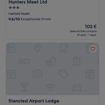
Hunters Meet Ltd
Hunters Meet Ltd
Hébergement
3.0 étoiles
Hatfield Heath
9.6
9,6/10
Exceptionnel
(14 avis)
sur
Le
103 €
10,
nouveau
Exceptionnel,
taxes et frais compris
prix
31 août - 1 sept.
(14 avis)
est
de
Stansted Airport Lodge
103 €
Stansted Airport Lodge
Stansted Airport Lodge