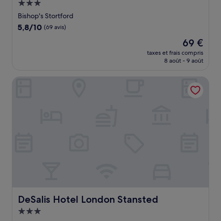
Hébergement
3.0 étoiles
Bishop's Stortford
5.8
5,8/10
(69 avis)
sur
Le
69 €
10,
nouveau
(69 avis)
taxes et frais compris
prix
8 août - 9 août
est
de
DeSalis Hotel London Stansted
69 €
DeSalis Hotel London Stansted
DeSalis Hotel London Stansted
Hébergement