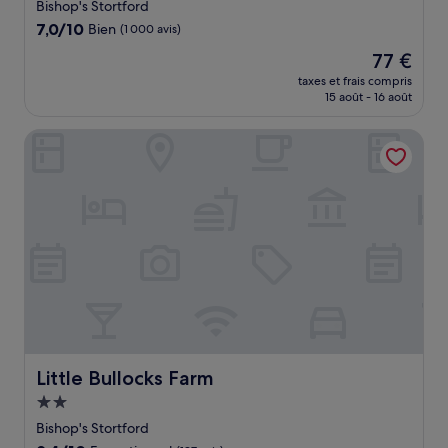
3.0 étoiles
Bishop's Stortford
7.0
7,0/10
Bien
(1 000 avis)
sur
Le
77 €
10,
nouveau
Bien,
taxes et frais compris
prix
15 août - 16 août
(1 000 avis)
est
de
Little Bullocks Farm
77 €
Little Bullocks Farm
Little Bullocks Farm
Hébergement
2.0 étoiles
Bishop's Stortford