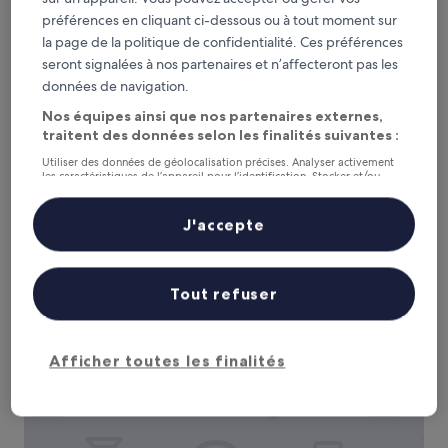
préférences en cliquant ci-dessous ou à tout moment sur
la page de la politique de confidentialité. Ces préférences
Ramada by Wyndham London Stansted Airport
Ramada by Wyndham London Stansted
seront signalées à nos partenaires et n’affecteront pas les
données de navigation.
Airport
Hébergement
Nos équipes ainsi que nos partenaires externes,
3.5 étoiles
traitent des données selon les finalités suivantes :
Bishop's Stortford
7.6
7,6/10
Bien
(1 006 avis)
Utiliser des données de géolocalisation précises. Analyser activement
les caractéristiques de l’appareil pour l’identification. Stocker et/ou
sur
Le
52 €
accéder à des informations sur un appareil. Publicités et contenu
10,
personnalisés, mesure de performance des publicités et du contenu,
nouveau
Bien,
taxes et frais compris
études d’audience et développement de services.
J'accepte
prix
31 août - 1 sept.
(1 006 avis)
Liste de nos partenaires (fournisseurs)
est
de
Radisson Blu Hotel London Stansted Airport
52 €
Tout refuser
Afficher toutes les finalités