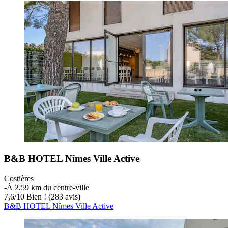
B&B HOTEL Nîmes Ville Active
Costières
‐
À 2,59 km du centre-ville
7,6
/
10
Bien ! (283 avis)
B&B HOTEL Nîmes Ville Active