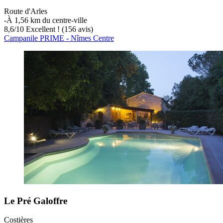
Route d'Arles
‐
À 1,56 km du centre-ville
8,6
/
10
Excellent ! (156 avis)
Campanile PRIME - Nîmes Centre
Le Pré Galoffre
Costières