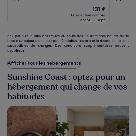
sur
sur
Le
131 €
10,
10,
nouveau
Bien,
Excellent,
taxes et frais compris
prix
(1003)
(1001)
2 sept. - 3 sept.
est
de
131 €
Prix
Prix par nuit le plus bas trouvé au cours des 24 dernières heures sur la
base d’un séjour d’une nuit pour 2 adultes. Les prix et la disponibilité sont
par
susceptibles de changer. Des conditions supplémentaires peuvent
nuit
s’appliquer.
le
plus
Afficher tous les hébergements
bas
trouvé
au
Sunshine Coast : optez pour un
cours
hébergement qui change de vos
des
24 dernières
habitudes
heures
sur
la
Rechercher des hébergements avec un spa sur place
Rechercher des appart’hôtels
Rechercher de
base
d’un
séjour
d’une
nuit