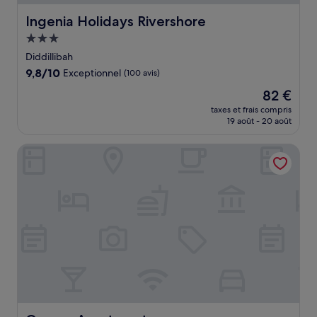
Ingenia Holidays Rivershore
Ingenia Holidays Rivershore
Hébergement
3.0 étoiles
Diddillibah
9.8
9,8/10
Exceptionnel
(100 avis)
sur
Le
82 €
10,
nouveau
Exceptionnel,
taxes et frais compris
prix
19 août - 20 août
(100 avis)
est
de
Osprey Apartments
82 €