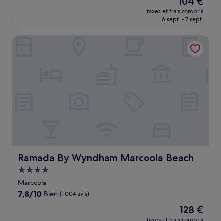
104 €
10,
nouveau
Excellent,
taxes et frais compris
prix
6 sept. - 7 sept.
(1 000 avis)
est
de
Ramada By Wyndham Marcoola Beach
104 €
Ramada By Wyndham Marcoola Beach
Ramada By Wyndham Marcoola Beach
Hébergement
4.0 étoiles
Marcoola
7.8
7,8/10
Bien
(1 004 avis)
sur
Le
128 €
10,
nouveau
Bien,
taxes et frais compris