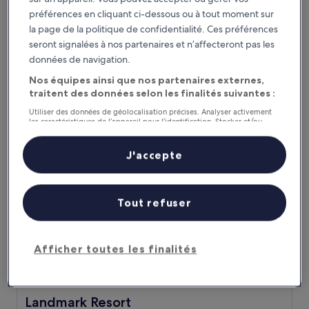
IHG
préférences en cliquant ci-dessous ou à tout moment sur
Hébergement
la page de la politique de confidentialité. Ces préférences
4.0 étoiles
seront signalées à nos partenaires et n’affecteront pas les
Maroochydore
données de navigation.
8.8
8,8/10
Excellent
(1 009 avis)
sur
Nos équipes ainsi que nos partenaires externes,
Le
115 €
10,
nouveau
traitent des données selon les finalités suivantes :
Excellent,
taxes et frais compris
prix
4 sept. - 5 sept.
(1 009 avis)
Utiliser des données de géolocalisation précises. Analyser activement
est
les caractéristiques de l’appareil pour l’identification. Stocker et/ou
de
accéder à des informations sur un appareil. Publicités et contenu
Landmark Resort
personnalisés, mesure de performance des publicités et du contenu,
115 €
études d’audience et développement de services.
J'accepte
Liste de nos partenaires (fournisseurs)
Tout refuser
Afficher toutes les finalités
Landmark Resort
Landmark Resort