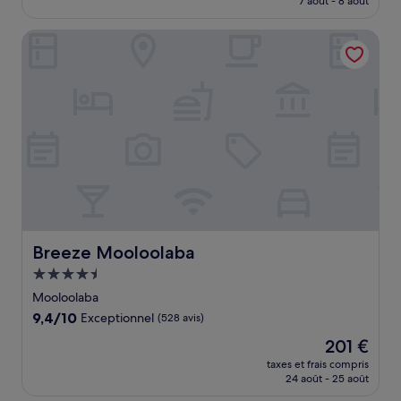
7 août - 8 août
(580 avis)
est
de
Breeze Mooloolaba
280 €
Breeze Mooloolaba
Breeze Mooloolaba
Hébergement
4.5 étoiles
Mooloolaba
9.4
9,4/10
Exceptionnel
(528 avis)
sur
Le
201 €
10,
nouveau
Exceptionnel,
taxes et frais compris
prix
24 août - 25 août
(528 avis)
est