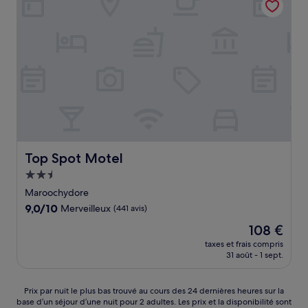
Top Spot Motel
Top Spot Motel
Hébergement
2.5 étoiles
Maroochydore
9.0
9,0/10
Merveilleux
(441 avis)
sur
Le
108 €
10,
nouveau
Merveilleux,
taxes et frais compris
prix
31 août - 1 sept.
(441 avis)
est
de
108 €
Prix
Prix par nuit le plus bas trouvé au cours des 24 dernières heures sur la
base d’un séjour d’une nuit pour 2 adultes. Les prix et la disponibilité sont
par