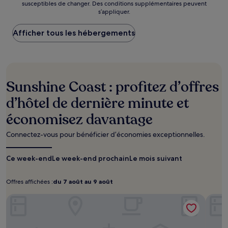
susceptibles de changer. Des conditions supplémentaires peuvent
nuit
s’appliquer.
le
plus
Afficher tous les hébergements
bas
trouvé
au
cours
des
24 dernières
Sunshine Coast : profitez d’offres
heures
sur
d’hôtel de dernière minute et
la
économisez davantage
base
d’un
séjour
Connectez-vous pour bénéficier d’économies exceptionnelles.
d’une
nuit
Ce week-end
Le week-end prochain
Le mois suivant
pour
2 adultes.
Les
Offres affichées :
du 7 août au 9 août
Offres
du
prix
affichées :
7
Beachside Mooloolaba
et
Ocean
août
la
disponibilité
au
sont