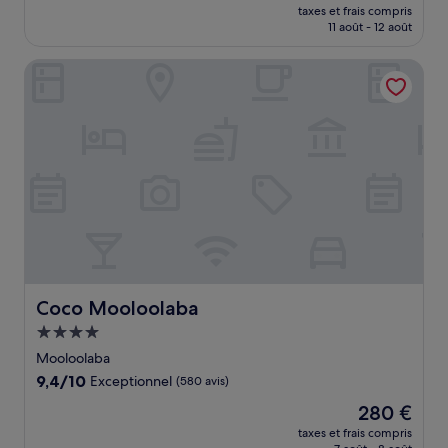
nouveau
Merveilleux,
taxes et frais compris
prix
11 août - 12 août
(212 avis)
est
de
Coco Mooloolaba
144 €
Coco Mooloolaba
Coco Mooloolaba
Hébergement
4.0 étoiles
Mooloolaba
9.4
9,4/10
Exceptionnel
(580 avis)
sur
Le
280 €
10,
nouveau
Exceptionnel,
taxes et frais compris
prix