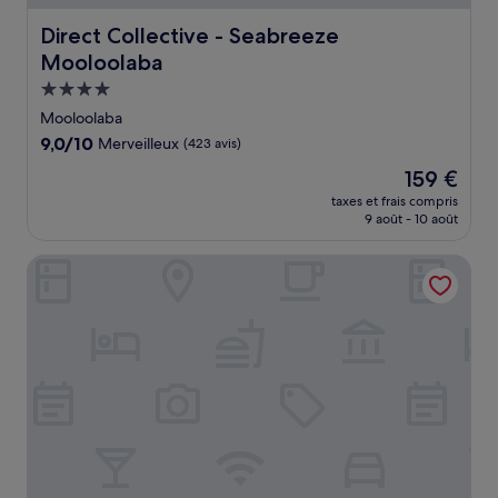
Direct Collective - Seabreeze Mooloolaba
Direct Collective - Seabreeze
Mooloolaba
Hébergement
4.0 étoiles
Mooloolaba
9.0
9,0/10
Merveilleux
(423 avis)
sur
Le
159 €
10,
nouveau
Merveilleux,
taxes et frais compris
prix
9 août - 10 août
(423 avis)
est
de
Ingenia Holidays Rivershore
159 €