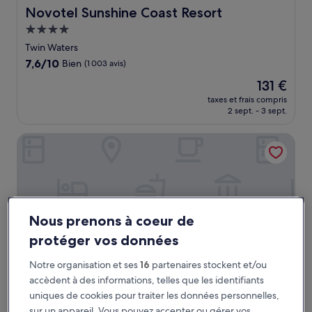
Novotel Sunshine Coast Resort
Novotel Sunshine Coast Resort
Hébergement
4.0 étoiles
Twin Waters
7.6
7,6/10
Bien
(1 003 avis)
sur
Le
131 €
10,
nouveau
Bien,
taxes et frais compris
prix
2 sept. - 3 sept.
(1 003 avis)
est
de
Holiday Inn & Suites Sunshine Coast by IHG
131 €
Nous prenons à coeur de
protéger vos données
Notre organisation et ses
16
partenaires stockent et/ou
accèdent à des informations, telles que les identifiants
uniques de cookies pour traiter les données personnelles,
Holiday Inn & Suites Sunshine Coast by IHG
Holiday Inn & Suites Sunshine Coast by
sur un appareil. Vous pouvez accepter ou gérer vos