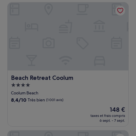
de
Beach Retreat Coolum
201 €
Beach Retreat Coolum
Beach Retreat Coolum
Hébergement
4.0 étoiles
Coolum Beach
8.4
8,4/10
Très bien
(1 001 avis)
sur
Le
148 €
10,
nouveau
Très
taxes et frais compris
prix
6 sept. - 7 sept.
bien,
est
(1 001 avis)
de
Top Spot Motel
148 €