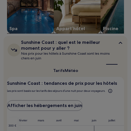
pour
2 adultes.
Les
prix
et
Spa
Appart’hôtel
Piscine
la
disponibilité
sont
Sunshine
Sunshine Coast : quel est le meilleur
susceptibles
Coast :
moment pour y aller ?
de
quel
Nos prix pour les hôtels à Sunshine Coast sont les moins
est
changer.
chers en juin
le
Des
meilleur
conditions
moment
Tarifs
Météo
supplémentaires
pour
peuvent
y
s’appliquer.
Sunshine Coast : tendances de prix pour les hôtels
aller ?
Les prix sont basés sur les tarifs des séjours d’une nuit pour deux voyageurs.
Afficher les hébergements en juin
janvier
février
mars
avril
mai
juin
juillet
300 €