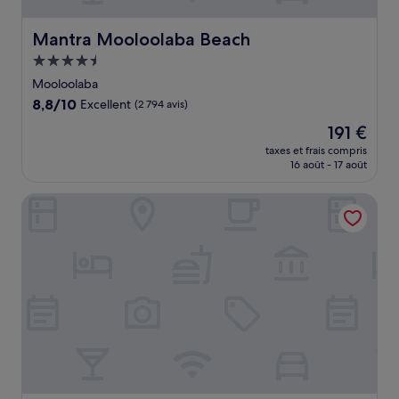
Mantra Mooloolaba Beach
Mantra Mooloolaba Beach
Hébergement
4.5 étoiles
Mooloolaba
8.8
8,8/10
Excellent
(2 794 avis)
sur
Le
191 €
10,
nouveau
Excellent,
taxes et frais compris
prix
16 août - 17 août
(2 794 avis)
est
de
Novotel Sunshine Coast Resort
191 €