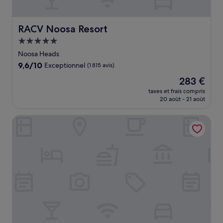
RACV Noosa Resort
RACV Noosa Resort
Hébergement
5.0 étoiles
Noosa Heads
9.6
9,6/10
Exceptionnel
(1 815 avis)
sur
Le
283 €
10,
nouveau
Exceptionnel,
taxes et frais compris
prix
20 août - 21 août
(1 815 avis)
est
de
Direct Collective - Seabreeze Mooloolaba
283 €