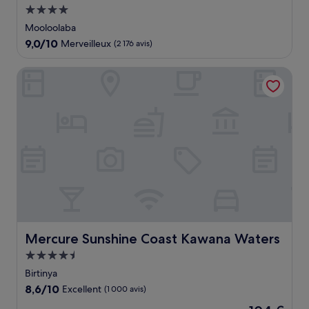
Hébergement
4.0 étoiles
Mooloolaba
9.0
9,0/10
Merveilleux
(2 176 avis)
sur
10,
Mercure Sunshine Coast Kawana Waters
Merveilleux,
(2 176 avis)
Mercure Sunshine Coast Kawana Waters
Mercure Sunshine Coast Kawana Waters
Hébergement
4.5 étoiles
Birtinya
8.6
8,6/10
Excellent
(1 000 avis)
sur
Le