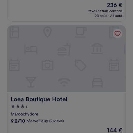
sur
Le
236 €
10,
nouveau
Excellent,
taxes et frais compris
prix
23 août - 24 août
(427 avis)
est
de
Loea Boutique Hotel
236 €
Loea Boutique Hotel
Loea Boutique Hotel
Hébergement
3.5 étoiles
Maroochydore
9.2
9,2/10
Merveilleux
(212 avis)
sur
Le
144 €
10,