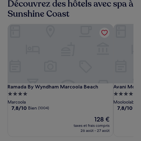
Découvrez des hôtels avec spa à
Sunshine Coast
Ramada By Wyndham Marcoola Beach
Avani Moolo
Ramada
Ramada
Avani
Ramada By Wyndham Marcoola Beach
Avani Moolo
Ramada By Wyndham Marcoola Beach
Avani Mool
By
By
Mooloolaba
Hébergement
Hébergeme
Wyndham
Wyndham
Beach
4.0 étoiles
4.5 étoiles
Marcoola
Mooloolaba
Marcoola
Marcoola
Hotel
7.8
7.8
7,8/10
7,8/10
Bien
Bie
(1004)
Beach
Beach
sur
sur
Le
128 €
10,
10,
nouveau
Bien,
Bien,
taxes et frais compris
prix
(1004)
(30)
26 août - 27 août
est
de