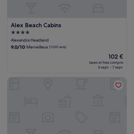
Alex Beach Cabins
Alex Beach Cabins
Hébergement
4.0 étoiles
Alexandra Headland
9.0
9,0/10
Merveilleux
(1 001 avis)
sur
Le
102 €
10,
nouveau
Merveilleux,
taxes et frais compris
prix
6 sept. - 7 sept.
(1 001 avis)
est
de
RACV Noosa Resort
102 €