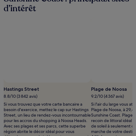
d’intérêt
Photo prise par 
Hastings Street
Plage de Noosa
8.8/10 (3 842 avis)
9.2/10 (4 367 avis)
Si vous trouvez que votre carte bancaire a
Si l'air du large vous att
besoin d'exercice, mettez le cap sur Hastings
Plage de Noosa, à 29,4
Street, un lieu de rendez-vous incontournable
Sunshine Coast. Plage d
pour les accros du shopping à Noosa Heads.
recoin de littoral idéal
Avec ses plages et ses parcs, cette superbe
de soleil à seulement 
région abrite le décor idéal pour vous
marche de votre destina