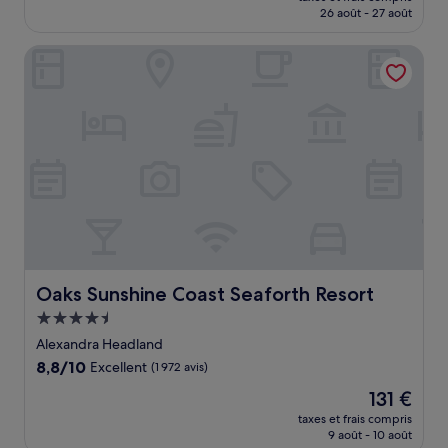
prix
26 août - 27 août
(1 004 avis)
est
de
Oaks Sunshine Coast Seaforth Resort
128 €
Oaks Sunshine Coast Seaforth Resort
Oaks Sunshine Coast Seaforth Resort
Hébergement
4.5 étoiles
Alexandra Headland
8.8
8,8/10
Excellent
(1 972 avis)
sur
Le
131 €
10,
nouveau
Excellent,
taxes et frais compris
prix
9 août - 10 août
(1 972 avis)