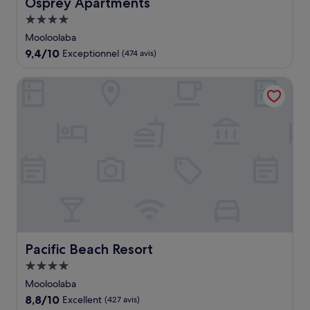
Osprey Apartments
Osprey Apartments
Hébergement
4.0 étoiles
Mooloolaba
9.4
9,4/10
Exceptionnel
(474 avis)
sur
10,
Pacific Beach Resort
Exceptionnel,
(474 avis)
Pacific Beach Resort
Pacific Beach Resort
Hébergement
4.0 étoiles
Mooloolaba
8.8
8,8/10
Excellent
(427 avis)