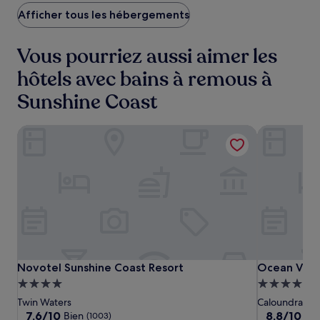
128 €
Afficher tous les hébergements
Vous pourriez aussi aimer les
hôtels avec bains à remous à
Sunshine Coast
Novotel Sunshine Coast Resort
Ocean Views
Novotel
Novotel
Ocean
Novotel Sunshine Coast Resort
Ocean Views
Novotel Sunshine Coast Resort
Ocean View
Sunshine
Sunshine
Views
Hébergement
Hébergeme
Coast
Coast
Resort
4.0 étoiles
4.5 étoiles
Twin Waters
Caloundra
Resort
Resort
7.6
8.8
7,6/10
8,8/10
Bien
Exc
(1003)