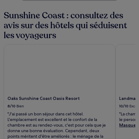
Sunshine Coast : consultez des
avis sur des hôtels qui séduisent
les voyageurs
Oaks Sunshine Coast Oasis Resort
Landmark 
Oaks Sunshine Coast Oasis Resort
Landmark
8/10
Bien
10/10
Excel
"J'ai passé un bon séjour dans cet hôtel.
"La chambre
L'emplacement est excellent et le confort de la
le personn
chambre est au rendez-vous, c'est pour cela que je
Masquer
donne une bonne évaluation. Cependant, deux
points méritent d'être améliorés : le ménage de la