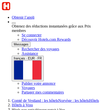
Obtenir l’appli
Obtenez des réductions instantanées grâce aux Prix
membres
Se connecter
Découvrir Hotels.com Rewards
Messages
Rechercher des voyages
Assistance
français · EUR · FR
Publier votre annonce
Voyages
Partager mes commentaires
Comté de Vestland : les hôtels
Norvège : les hôtels
Hôtels
Hôtels à Voss
Hôtels avec petit-déjeuner gratuit à Voss