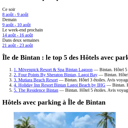
Ce soir
8 août - 9 août
Demain
9 août - 10 août
Le week-end prochain
14 août - 16 août
Dans deux semaines
21 août - 23 août
Île de Bintan : le top 5 des Hôtels avec pa
1. Mövenpick Resort & Spa Bintan Lagoon
— Bintan. Hôtel 5 
2. Four Points By Sheraton Bintan, Lagoi Bay
— Bintan. Hôtel 
3. Mutiara Beach Resort
— Bintan. Hôtel 3 étoiles. Avis voyag
4. Holiday Inn Resort Bintan Lagoi Beach by IHG
— Bintan. Hô
5. The Residence Bintan
— Bintan. Hôtel 5 étoiles. Avis voyag
Hôtels avec parking à Île de Bintan