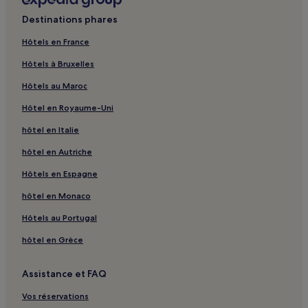
Île de Bintan : hôtels 5 étoiles
Destinations phares
Île de Bintan : hôtels Hôtels d’affaires
Hôtels en France
Île de Bintan : hôtels Hôtels familiaux
Hôtels à Bruxelles
Île de Bintan : hôtels Hôtels avec golf
Hôtels au Maroc
Île de Bintan : hôtels Hôtels avec spa
Hôtel en Royaume-Uni
Île de Bintan : hôtels
hôtel en Italie
Tanjungpinang : hôtels Hôtels pas chers
hôtel en Autriche
Tanjungpinang : hôtels 3 étoiles
Tanjungpinang : hôtels Hôtels d’affaires
Hôtels en Espagne
Tanjungpinang : hôtels
hôtel en Monaco
Tanjung Pinang : hôtels à proximité
Hôtels au Portugal
Temple du Banian : hôtels à proximité
hôtel en Grèce
Trikora : hôtels à proximité
Assistance et FAQ
Grotte de Santa Maria : hôtels à proximité
Vos réservations
Sebung : hôtels Hôtels avec piscine