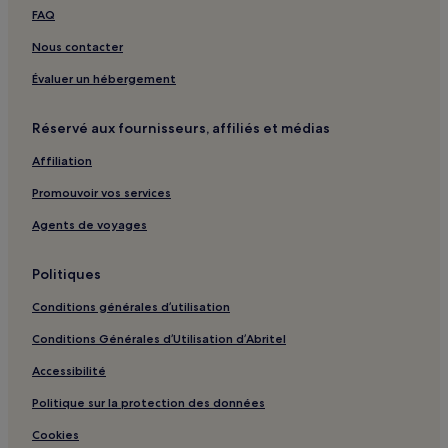
Sebung : hôtels Hôtels avec parking
FAQ
Sebung : Complexes hôteliers
Nous contacter
Sebung : hôtels Hôtels d’affaires
Évaluer un hébergement
Sebung : hôtels Hôtels familiaux
Réservé aux fournisseurs, affiliés et médias
Île de Penyengat : hôtels
Affiliation
Terminal du ferry de Tanjung Pinang : hôtels à proximité
Promouvoir vos services
Lagoi : hôtels Hôtels de luxe
Lagoi : hôtels Hôtels d’affaires
Agents de voyages
Terminal Ferry de Bandar Bentan Telani : hôtels à proximité
Politiques
Îles Riau : hôtels Hôtels avec parking
Conditions générales d’utilisation
Îles Riau : hôtels Hôtels de luxe
Conditions Générales d’Utilisation d’Abritel
Îles Riau : hôtels Hôtels d’affaires
Accessibilité
Îles Riau : hôtels Hôtels avec spa
Politique sur la protection des données
Îles Riau : hôtels
Gunung Kijang : hôtels
Cookies