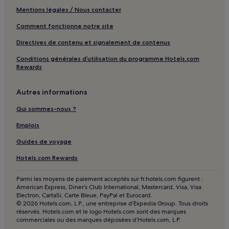
Îles Riau : hôtels Hôtels avec piscine
Mentions légales / Nous contacter
Îles Riau : hôtels Hôtels de luxe
Comment fonctionne notre site
Îles Riau : hôtels Hôtels de plage
Directives de contenu et signalement de contenus
Îles Riau : hôtels Hôtels familiaux
Conditions générales d’utilisation du programme Hotels.com
Rewards
Îles Riau : hôtels Hôtels avec spa
Bintan : hôtels Hôtels de plage
Autres informations
Bintan : hôtels
Qui sommes-nous ?
Emplois
Guides de voyage
Hotels.com Rewards
Parmi les moyens de paiement acceptés sur fr.hotels.com figurent :
American Express, Diner’s Club International, Mastercard, Visa, Visa
Electron, CartaSi, Carte Bleue, PayPal et Eurocard.
© 2026 Hotels.com, L.P., une entreprise d’Expedia Group. Tous droits
réservés. Hotels.com et le logo Hotels.com sont des marques
commerciales ou des marques déposées d’Hotels.com, L.P.