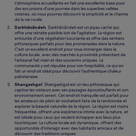
a
L'atmosphère accueillante en fait une excellente base pour
n
des excursions d'une journée dans les superbes vallées
s
voisines, où vous pourrez découvrir la simplicité et le charme
u
de la vie rurale.
n
S
Darkhānāndeh
: Darkhānāndeh est un joyau caché qui
e
’
offre une retraite paisible loin de l'agitation. La région est
n
o
entourée d'une végétation luxuriante et offre des sentiers
o
u
pittoresques parfaits pour des promenades dans la nature.
u
v
C'est un excellent endroit pour vous immerger dans la
v
r
culture locale, avec des marchés à proximité présentant de
e
e
l'artisanat fait main et des souvenirs uniques. La
l
d
communauté y est réputée pour son hospitalité, ce qui en
l
a
fait un endroit idéal pour découvrir l'authentique chaleur
e
n
pakistanaise.
f
s
S
Shangashgol
: Shangashgol est un lieu pittoresque qui
e
u
’
captive les visiteurs avec ses paysages époustouflants et son
n
n
o
environnement serein. Cet endroit tranquille est parfait pour
ê
e
u
les amateurs de plein air souhaitant faire de la randonnée et
t
n
v
explorer la beauté naturelle de la région. La région est moins
r
o
r
fréquentée, offrant une expérience intime avec la nature, et
e
u
e
est idéale pour ceux qui veulent échapper aux lieux plus
v
d
touristiques. La culture locale est dynamique, offrant des
e
a
opportunités d'interagir avec des habitants amicaux et de
l
n
découvrir des traditions uniques.