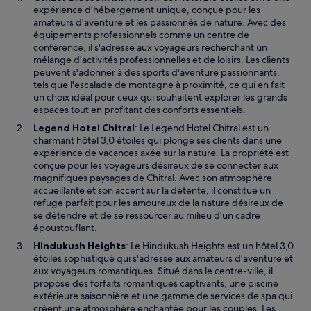
’
expérience d'hébergement unique, conçue pour les
o
amateurs d'aventure et les passionnés de nature. Avec des
u
équipements professionnels comme un centre de
v
conférence, il s'adresse aux voyageurs recherchant un
r
mélange d'activités professionnelles et de loisirs. Les clients
e
peuvent s'adonner à des sports d'aventure passionnants,
d
tels que l'escalade de montagne à proximité, ce qui en fait
a
un choix idéal pour ceux qui souhaitent explorer les grands
n
espaces tout en profitant des conforts essentiels.
s
S
Legend Hotel Chitral
: Le Legend Hotel Chitral est un
u
’
charmant hôtel 3,0 étoiles qui plonge ses clients dans une
n
o
expérience de vacances axée sur la nature. La propriété est
e
u
conçue pour les voyageurs désireux de se connecter aux
n
v
magnifiques paysages de Chitral. Avec son atmosphère
o
r
accueillante et son accent sur la détente, il constitue un
u
e
refuge parfait pour les amoureux de la nature désireux de
v
d
se détendre et de se ressourcer au milieu d'un cadre
e
a
époustouflant.
l
n
S
Hindukush Heights
: Le Hindukush Heights est un hôtel 3,0
l
s
’
étoiles sophistiqué qui s'adresse aux amateurs d'aventure et
e
u
o
aux voyageurs romantiques. Situé dans le centre-ville, il
f
n
u
propose des forfaits romantiques captivants, une piscine
e
e
v
extérieure saisonnière et une gamme de services de spa qui
n
n
r
créent une atmosphère enchantée pour les couples. Les
ê