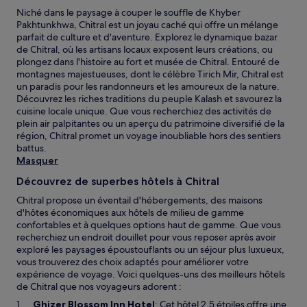
Niché dans le paysage à couper le souffle de Khyber
Pakhtunkhwa, Chitral est un joyau caché qui offre un mélange
parfait de culture et d'aventure. Explorez le dynamique bazar
de Chitral, où les artisans locaux exposent leurs créations, ou
plongez dans l'histoire au fort et musée de Chitral. Entouré de
montagnes majestueuses, dont le célèbre Tirich Mir, Chitral est
un paradis pour les randonneurs et les amoureux de la nature.
Découvrez les riches traditions du peuple Kalash et savourez la
cuisine locale unique. Que vous recherchiez des activités de
plein air palpitantes ou un aperçu du patrimoine diversifié de la
région, Chitral promet un voyage inoubliable hors des sentiers
battus.
Masquer
Découvrez de superbes hôtels à Chitral
Chitral propose un éventail d'hébergements, des maisons
d'hôtes économiques aux hôtels de milieu de gamme
confortables et à quelques options haut de gamme. Que vous
recherchiez un endroit douillet pour vous reposer après avoir
exploré les paysages époustouflants ou un séjour plus luxueux,
vous trouverez des choix adaptés pour améliorer votre
expérience de voyage. Voici quelques-uns des meilleurs hôtels
de Chitral que nos voyageurs adorent :
S
Ghizer Blossom Inn Hotel
: Cet hôtel 2,5 étoiles offre une