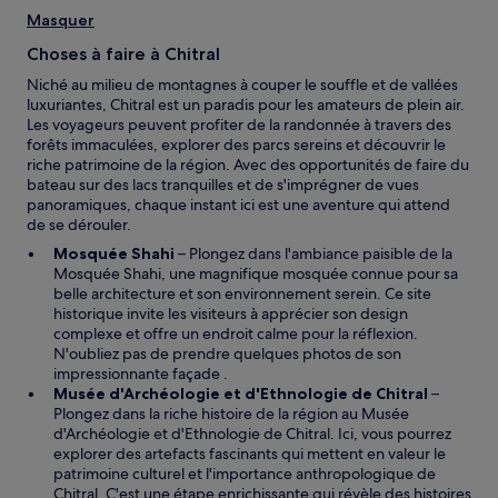
l
s
Masquer
e
u
f
n
Choses à faire à Chitral
e
e
n
Niché au milieu de montagnes à couper le souffle et de vallées
n
ê
luxuriantes, Chitral est un paradis pour les amateurs de plein air.
o
t
Les voyageurs peuvent profiter de la randonnée à travers des
u
r
forêts immaculées, explorer des parcs sereins et découvrir le
v
e
riche patrimoine de la région. Avec des opportunités de faire du
e
bateau sur des lacs tranquilles et de s'imprégner de vues
l
panoramiques, chaque instant ici est une aventure qui attend
l
de se dérouler.
e
f
Mosquée Shahi
– Plongez dans l'ambiance paisible de la
e
Mosquée Shahi, une magnifique mosquée connue pour sa
n
belle architecture et son environnement serein. Ce site
ê
historique invite les visiteurs à apprécier son design
t
complexe et offre un endroit calme pour la réflexion.
r
N'oubliez pas de prendre quelques photos de son
e
impressionnante façade .
Musée d'Archéologie et d'Ethnologie de Chitral
–
Plongez dans la riche histoire de la région au Musée
d'Archéologie et d'Ethnologie de Chitral. Ici, vous pourrez
explorer des artefacts fascinants qui mettent en valeur le
patrimoine culturel et l'importance anthropologique de
Chitral. C'est une étape enrichissante qui révèle des histoires