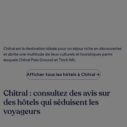
Photo prise par Ahmed Raza
Ph
lib
de
Chitral est la destination idéale pour un séjour riche en découvertes
dro
et abrite une multitude de lieux culturels et touristiques parmi
pr
lesquels Chitral Polo Ground et Tirich Mir.
pa
A
Ra
Afficher tous les hôtels à Chitral
Chitral : consultez des avis sur
des hôtels qui séduisent les
voyageurs