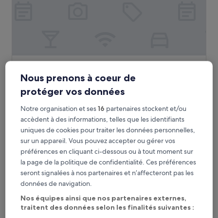
Knights Inn Droshp
Knights Inn Droshp
Nous prenons à coeur de
Hébergement
3.0 étoiles
protéger vos données
Garam Chashma
Notre organisation et ses
16
partenaires stockent et/ou
Prix
Prix par nuit le plus bas trouvé au cours des 24 dernières heures sur la
accèdent à des informations, telles que les identifiants
base d’un séjour d’une nuit pour 2 adultes. Les prix et la disponibilité sont
par
uniques de cookies pour traiter les données personnelles,
susceptibles de changer. Des conditions supplémentaires peuvent
nuit
sur un appareil. Vous pouvez accepter ou gérer vos
s’appliquer.
le
préférences en cliquant ci-dessous ou à tout moment sur
plus
Afficher tous les hébergements
bas
la page de la politique de confidentialité. Ces préférences
trouvé
seront signalées à nos partenaires et n’affecteront pas les
au
données de navigation.
cours
des
Nos équipes ainsi que nos partenaires externes,
24 dernières
traitent des données selon les finalités suivantes :
heures
Chitral :