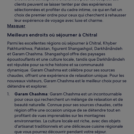
o
e
clients peuvent se laisser tenter par des expériences
t
u
d
sélectionnées et profiter du cadre intime, ce qui en fait un
r
v
a
choix de premier ordre pour ceux qui cherchent à rehausser
e
e
n
leur expérience de voyage avec luxe et charme.
l
s
Masquer
l
u
e
Meilleurs endroits où séjourner à Chitral
n
f
e
Parmi les excellentes régions où séjourner à Chitral, Khyber
e
n
Pakhtunkhwa, Pakistan, figurent Shangashgol, Darkhānāndeh
n
o
et Garam Chashma. Shangashgol offre des paysages
ê
u
époustouflants et une culture locale, tandis que Darkhānāndeh
t
v
est réputée pour sa riche histoire et sa communauté
r
e
dynamique. Garam Chashma est célèbre pour ses sources
e
l
chaudes, offrant une expérience de relaxation unique. Pour les
l
nouveaux visiteurs, Garam Chashma est le meilleur choix pour se
e
détendre et explorer.
f
S
Garam Chashma
: Garam Chashma est un incontournable
e
’
pour ceux qui recherchent un mélange de relaxation et de
n
o
beauté naturelle. Connue pour ses sources chaudes, cette
ê
u
région offre une occasion unique de se détendre tout en
t
v
profitant de vues imprenables sur les montagnes
r
r
environnantes. La culture locale est riche, avec des objets
e
e
d'artisanat traditionnels et une délicieuse cuisine régionale
d
que vous pourrez découvrir pendant votre séjour.