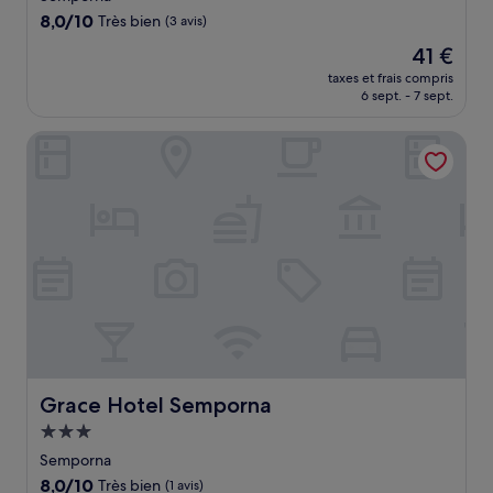
8.0
8,0/10
Très bien
(3 avis)
sur
Le
41 €
10,
nouveau
Très
taxes et frais compris
prix
6 sept. - 7 sept.
bien,
est
(3 avis)
de
Grace Hotel Semporna
41 €
Grace Hotel Semporna
Grace Hotel Semporna
Hébergement
3.0 étoiles
Semporna
8.0
8,0/10
Très bien
(1 avis)