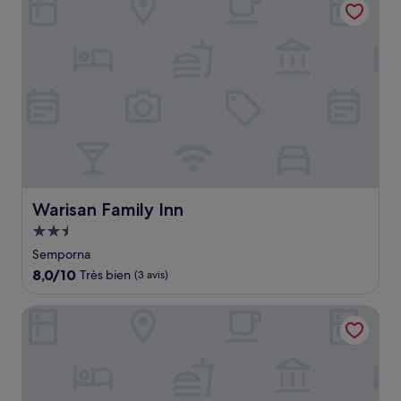
254 €
Warisan Family Inn
Warisan Family Inn
Hébergement
2.5 étoiles
Semporna
8.0
8,0/10
Très bien
(3 avis)
sur
10,
The Buwan Dive Resort
Très
bien,
(3 avis)