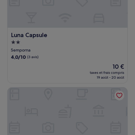
Luna Capsule
Luna Capsule
Hébergement
2.0 étoiles
Semporna
4.0
4,0/10
(3 avis)
sur
Le
10 €
10,
nouveau
(3 avis)
taxes et frais compris
prix
19 août - 20 août
est
de
Semporna Seaview Hotel
10 €