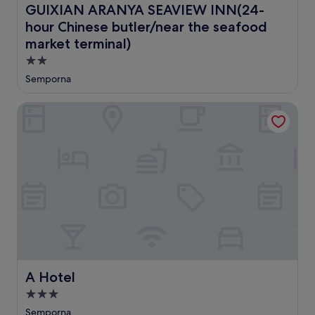
GUIXIAN ARANYA SEAVIEW INN(24-hour Chinese butler/n
GUIXIAN ARANYA SEAVIEW INN(24-
hour Chinese butler/near the seafood
market terminal)
Hébergement
2.0 étoiles
Semporna
A Hotel
A Hotel
A Hotel
Hébergement
3.0 étoiles
Semporna