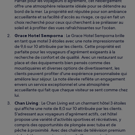
u
Parfait pour les voyageurs d'agrément, cet hébergement
v
offre une atmosphère relaxante idéale pour se détendre au
r
bord de la mer. La propriété est réputée pour son ambiance
e
accueillante et sa facilité d'accès au rivage, ce qui en fait un
d
choix recherché pour ceux qui cherchent à se prélasser au
a
soleil et à profiter des vues rafraîchissantes sur l'océan.
n
S
Grace Hotel Semporna
: Le Grace Hotel Semporna brille
s
’
en tant que motel 3 étoiles avec une note impressionnante
u
o
de 9,6 sur 10 attribuée par les clients. Cette propriété est
n
u
parfaite pour les voyageurs d'agrément exigeants à la
e
v
recherche de confort et de qualité. Avec un restaurant sur
n
r
place et des équipements bien pensés comme des
o
e
moustiquaires et diverses options de divertissement, les
u
d
clients peuvent profiter d'une expérience personnalisée qui
v
a
améliore leur séjour. La note élevée reflète un engagement
e
n
envers un service exceptionnel et une atmosphère
l
s
accueillante qui fait que chaque visiteur se sent comme chez
l
u
lui.
e
n
S
Chan Living
: Le Chan Living est un charmant hôtel 3 étoiles
f
e
’
qui affiche une note de 8,0 sur 10 attribuée par les clients.
e
n
o
S'adressant aux voyageurs d'agrément actifs, cet hôtel
n
o
u
propose une variété d'activités sportives et récréatives, y
ê
u
v
compris des opportunités de plongée avec tuba et de
t
v
r
pêche à proximité. Avec des chaînes de télévision premium
r
e