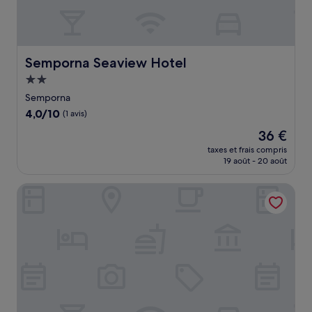
Semporna Seaview Hotel
Semporna Seaview Hotel
Hébergement
2.0 étoiles
Semporna
4.0
4,0/10
(1 avis)
sur
Le
36 €
10,
nouveau
(1 avis)
taxes et frais compris
prix
19 août - 20 août
est
de
Anaya Villa Resort
36 €