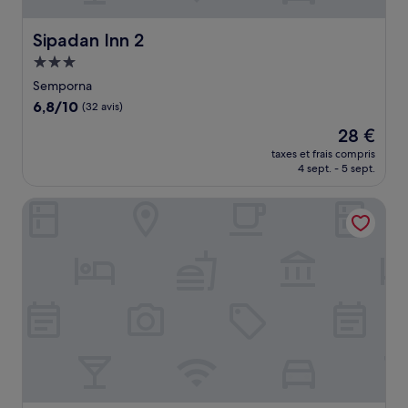
Sipadan Inn 2
Sipadan Inn 2
Hébergement
3.0 étoiles
Semporna
6.8
6,8/10
(32 avis)
sur
Le
28 €
10,
nouveau
(32 avis)
taxes et frais compris
prix
4 sept. - 5 sept.
est
de
Wave View Hotel
28 €