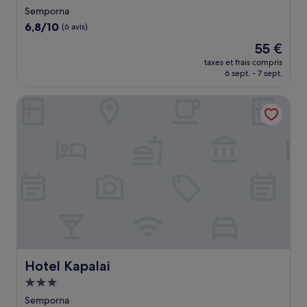
3.0 étoiles
Semporna
6.8
6,8/10
(6 avis)
sur
Le
55 €
10,
nouveau
(6 avis)
taxes et frais compris
prix
6 sept. - 7 sept.
est
de
Hotel Kapalai
55 €
Hotel Kapalai
Hotel Kapalai
Hébergement
3.0 étoiles
Semporna