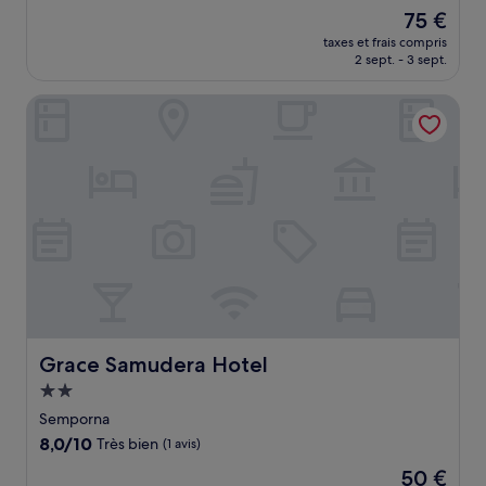
sur
Le
75 €
10,
nouveau
Exceptionnel,
taxes et frais compris
prix
2 sept. - 3 sept.
(8 avis)
est
de
Grace Samudera Hotel
75 €
Grace Samudera Hotel
Grace Samudera Hotel
Hébergement
2.0 étoiles
Semporna
8.0
8,0/10
Très bien
(1 avis)
sur
Le
50 €
10,