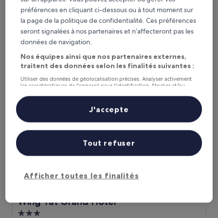
Hébergement
préférences en cliquant ci-dessous ou à tout moment sur
2.5 étoiles
Semporna
la page de la politique de confidentialité. Ces préférences
6.4
6,4/10
seront signalées à nos partenaires et n’affecteront pas les
(7 avis)
sur
données de navigation.
Le
37 €
10,
nouveau
Nos équipes ainsi que nos partenaires externes,
(7 avis)
taxes et frais compris
prix
4 sept. - 5 sept.
traitent des données selon les finalités suivantes :
est
Utiliser des données de géolocalisation précises. Analyser activement
de
Wing Tat Grand Hotel
les caractéristiques de l’appareil pour l’identification. Stocker et/ou
37 €
accéder à des informations sur un appareil. Publicités et contenu
personnalisés, mesure de performance des publicités et du contenu,
études d’audience et développement de services.
J'accepte
Liste de nos partenaires (fournisseurs)
Tout refuser
Afficher toutes les finalités
Wing Tat Grand Hotel
Wing Tat Grand Hotel
Hébergement