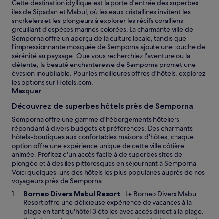
Cette destination idyllique est la porte d'entrée des superbes
îles de Sipadan et Mabul, où les eaux cristallines invitent les
snorkelers et les plongeurs à explorer les récifs coralliens
grouillant d'espèces marines colorées. La charmante ville de
Semporna offre un aperçu de la culture locale, tandis que
l'impressionnante mosquée de Semporna ajoute une touche de
sérénité au paysage. Que vous recherchiez l'aventure ou la
détente, la beauté enchanteresse de Semporna promet une
évasion inoubliable. Pour les meilleures offres d'hôtels, explorez
les options sur Hotels.com.
Masquer
Découvrez de superbes hôtels près de Semporna
Semporna offre une gamme d'hébergements hôteliers
répondant à divers budgets et préférences. Des charmants
hôtels-boutiques aux confortables maisons d'hôtes, chaque
option offre une expérience unique de cette ville côtière
animée. Profitez d'un accès facile à de superbes sites de
plongée et à des îles pittoresques en séjournant à Semporna.
Voici quelques-uns des hôtels les plus populaires auprès de nos
voyageurs près de Semporna :
S
Borneo Divers Mabul Resort
: Le Borneo Divers Mabul
’
Resort offre une délicieuse expérience de vacances à la
o
plage en tant qu'hôtel 3 étoiles avec accès direct à la plage.