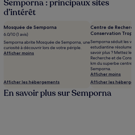
Semporna : principaux sites
conditions
supplémentaires
d’intérêt
peuvent
s’appliquer.
Mosquée de Semporna
Centre de Recherch
Conservation Tropi
6.0/10 (1 avis)
Semporna séduit les vo
Semporna abrite Mosquée de Semporna, une
estudiantine résolument
curiosité à découvrir lors de votre périple.
savoir plus ? Mettez le 
Afficher moins
Recherche et de Conserv
km du superbe centre-v
Semporna.
Afficher moins
Afficher les hébergements
Afficher les héberg
En savoir plus sur Semporna