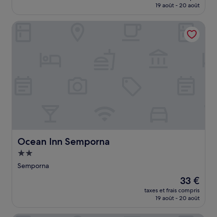
prix
19 août - 20 août
est
de
Ocean Inn Semporna
52 €
Ocean Inn Semporna
Ocean Inn Semporna
Hébergement
2.0 étoiles
Semporna
Le
33 €
nouveau
taxes et frais compris
prix
19 août - 20 août
est
de