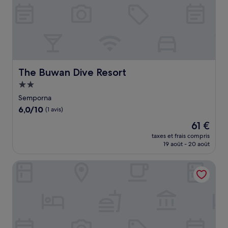
The Buwan Dive Resort
The Buwan Dive Resort
Hébergement
2.0 étoiles
Semporna
6.0
6,0/10
(1 avis)
sur
Le
61 €
10,
nouveau
(1 avis)
taxes et frais compris
prix
19 août - 20 août
est
de
Luna Capsule
61 €