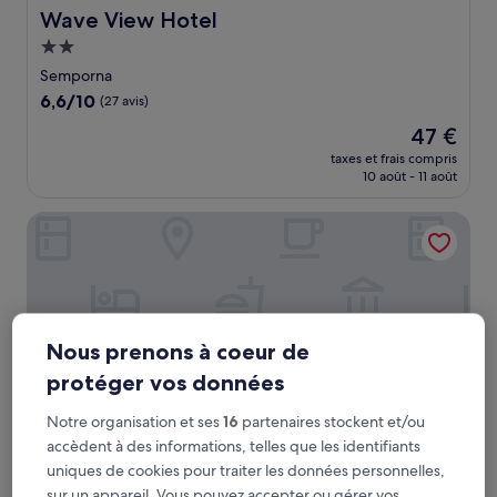
Wave View Hotel
Wave View Hotel
Hébergement
2.0 étoiles
Semporna
6.6
6,6/10
(27 avis)
sur
Le
47 €
10,
nouveau
(27 avis)
taxes et frais compris
prix
10 août - 11 août
est
de
Sipadan Inn 3
47 €
Nous prenons à coeur de
protéger vos données
Notre organisation et ses
16
partenaires stockent et/ou
accèdent à des informations, telles que les identifiants
uniques de cookies pour traiter les données personnelles,
Sipadan Inn 3
Sipadan Inn 3
sur un appareil. Vous pouvez accepter ou gérer vos