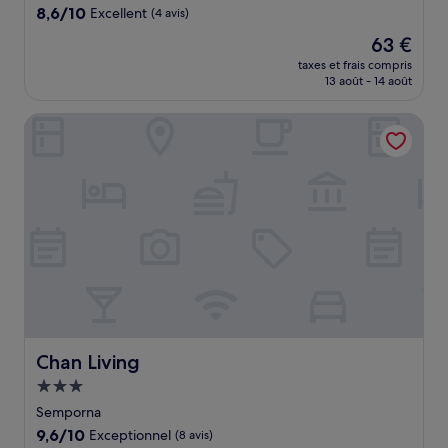
8.6
8,6/10
Excellent
(4 avis)
sur
Le
63 €
10,
nouveau
Excellent,
taxes et frais compris
prix
13 août - 14 août
(4 avis)
est
de
Chan Living
63 €
Chan Living
Chan Living
Hébergement
3.0 étoiles
Semporna
9.6
9,6/10
Exceptionnel
(8 avis)