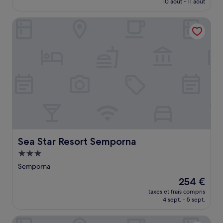
10 août - 11 août
est
de
Sea Star Resort Semporna
54 €
Sea Star Resort Semporna
Sea Star Resort Semporna
Hébergement
3.0 étoiles
Semporna
Le
254 €
nouveau
taxes et frais compris
prix
4 sept. - 5 sept.
est
de
Warisan Family Inn