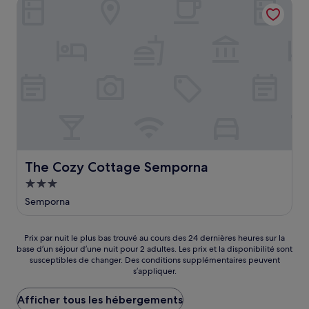
The Cozy Cottage Semporna
33 €
The Cozy Cottage Semporna
The Cozy Cottage Semporna
Hébergement
3.0 étoiles
Semporna
Prix
Prix par nuit le plus bas trouvé au cours des 24 dernières heures sur la
base d’un séjour d’une nuit pour 2 adultes. Les prix et la disponibilité sont
par
susceptibles de changer. Des conditions supplémentaires peuvent
nuit
s’appliquer.
le
plus
Afficher tous les hébergements
bas