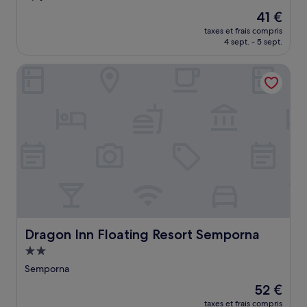
sur
Le
41 €
10,
nouveau
Très
taxes et frais compris
prix
4 sept. - 5 sept.
bien,
est
(1 avis)
de
Dragon Inn Floating Resort Semporna
41 €
Dragon Inn Floating Resort Semporna
Dragon Inn Floating Resort Semporna
Hébergement
2.0 étoiles
Semporna
Le
52 €
nouveau
taxes et frais compris