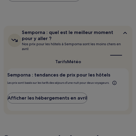
trouvé
au
cours
des
24 dernières
heures
Semporna :
Semporna : quel est le meilleur moment
sur
quel
pour y aller ?
la
est
Nos prix pour les hôtels à Semporna sont les moins chers en
base
le
avril
d’un
meilleur
séjour
moment
pour
d’une
Tarifs
Météo
y
nuit
aller ?
pour
Semporna : tendances de prix pour les hôtels
2 adultes.
Les
Les prix sont basés sur les tarifs des séjours d’une nuit pour deux voyageurs.
prix
et
Afficher les hébergements en avril
la
disponibilité
sont
susceptibles
de
changer.
Des