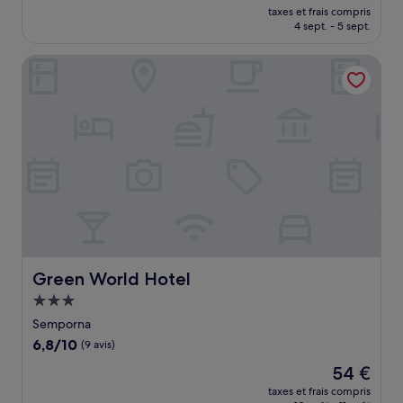
nouveau
Très
taxes et frais compris
prix
4 sept. - 5 sept.
bien,
est
(1 avis)
de
Green World Hotel
50 €
Green World Hotel
Green World Hotel
Hébergement
3.0 étoiles
Semporna
6.8
6,8/10
(9 avis)
sur
Le
54 €
10,
nouveau
(9 avis)
taxes et frais compris
prix