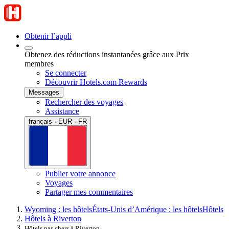
Obtenir l’appli
Obtenez des réductions instantanées grâce aux Prix
membres
Se connecter
Découvrir Hotels.com Rewards
Messages
Rechercher des voyages
Assistance
français · EUR · FR
Publier votre annonce
Voyages
Partager mes commentaires
Wyoming : les hôtels
États-Unis d’Amérique : les hôtels
Hôtels
Hôtels à Riverton
Hôtels pas chers à Riverton