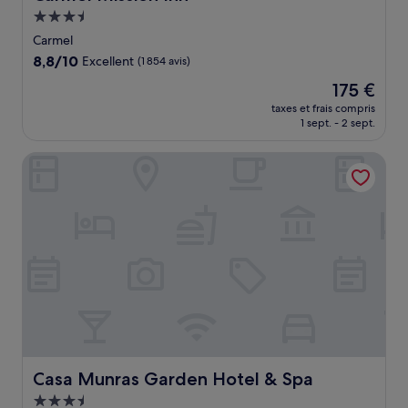
Hébergement
3.5 étoiles
Carmel
8.8
8,8/10
Excellent
(1 854 avis)
sur
Le
175 €
10,
nouveau
Excellent,
taxes et frais compris
prix
1 sept. - 2 sept.
(1 854 avis)
est
de
Casa Munras Garden Hotel & Spa
175 €
Casa Munras Garden Hotel & Spa
Casa Munras Garden Hotel & Spa
Hébergement