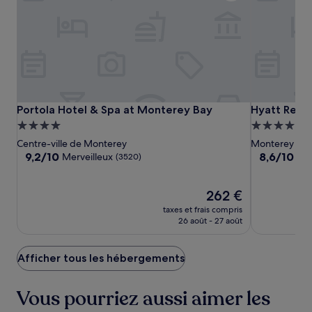
Portola
Portola
Hyatt
Portola Hotel & Spa at Monterey Bay
Hyatt Regen
Portola Hotel & Spa at Monterey Bay
Hyatt Rege
Hotel
Hotel
Regency
Hébergement
Hébergeme
&
&
Monterey
4.0 étoiles
4.5 étoiles
Centre-ville de Monterey
Monterey
Spa
Spa
Hotel
9.2
8.6
9,2/10
8,6/10
Merveilleux
Exc
(3520)
at
at
&
sur
sur
10,
10,
Monterey
Monterey
Spa
Merveilleux,
Le
Excellent,
262 €
Bay
Bay
(3520)
nouveau
(1689)
taxes et frais compris
prix
26 août - 27 août
est
de
262 €
Afficher tous les hébergements
Vous pourriez aussi aimer les