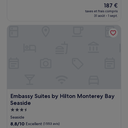
sur
Le
187 €
10,
nouveau
Très
taxes et frais compris
prix
31 août - 1 sept.
bien,
est
(1 758 avis)
de
Embassy Suites by Hilton Monterey Bay Seaside
187 €
Embassy Suites by Hilton Monterey Bay Seaside
Embassy Suites by Hilton Monterey Bay
Seaside
Hébergement
3.5 étoiles
Seaside
8.8
8,8/10
Excellent
(1 553 avis)