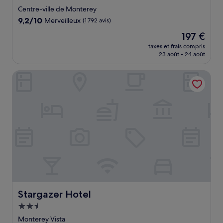
3.5 étoiles
Centre-ville de Monterey
9.2
9,2/10
Merveilleux
(1 792 avis)
sur
Le
197 €
10,
nouveau
Merveilleux,
taxes et frais compris
prix
23 août - 24 août
(1 792 avis)
est
de
Stargazer Hotel
197 €
Stargazer Hotel
Stargazer Hotel
Hébergement
2.5 étoiles
Monterey Vista