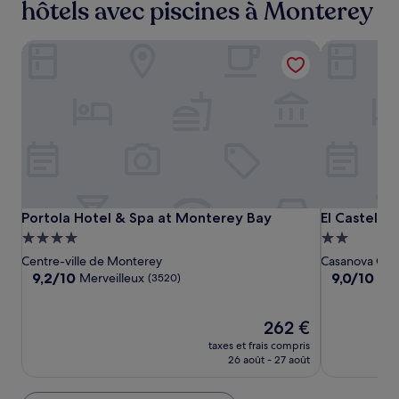
hôtels avec piscines à Monterey
Portola Hotel & Spa at Monterey Bay
El Castell M
Portola
Portola
El
Portola Hotel & Spa at Monterey Bay
El Castell M
Portola Hotel & Spa at Monterey Bay
El Castell 
Hotel
Hotel
Castell
Hébergement
Hébergeme
&
&
Motel
4.0 étoiles
2.0 étoiles
Centre-ville de Monterey
Casanova Oak
Spa
Spa
9.2
9.0
9,2/10
9,0/10
Merveilleux
Mer
(3520)
at
at
sur
sur
10,
10,
Monterey
Monterey
Merveilleux,
Le
Merveilleux,
262 €
Bay
Bay
(3520)
nouveau
(2121)
taxes et frais compris
prix
26 août - 27 août
est
de