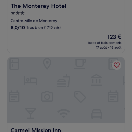
The Monterey Hotel
The Monterey Hotel
Hébergement
3.0 étoiles
Centre-ville de Monterey
8.0
8,0/10
Très bien
(1 745 avis)
sur
Le
123 €
10,
nouveau
Très
taxes et frais compris
prix
17 août - 18 août
bien,
est
(1 745 avis)
de
Carmel Mission Inn
123 €
Carmel Mission Inn
Carmel Mission Inn