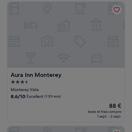
de
Aura Inn Monterey
93 €
Aura Inn Monterey
Aura Inn Monterey
Hébergement
3.5 étoiles
Monterey Vista
8.6
8,6/10
Excellent
(1 129 avis)
sur
Le
88 €
10,
nouveau
Excellent,
taxes et frais compris
prix
1 sept. - 2 sept.
(1 129 avis)
est
de
Monterey Bay Inn
88 €