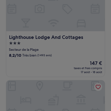
Lighthouse Lodge And Cottages
Lighthouse Lodge And Cottages
Hébergement
3.0 étoiles
Secteur de la Plage
8.2
8,2/10
Très bien
(1 493 avis)
sur
Le
147 €
10,
nouveau
Très
taxes et frais compris
prix
17 août - 18 août
bien,
est
(1 493 avis)
de
Martine Inn
147 €