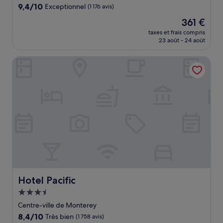
9.4
9,4/10
Exceptionnel
(1 176 avis)
sur
Le
361 €
10,
nouveau
Exceptionnel,
taxes et frais compris
prix
23 août - 24 août
(1 176 avis)
est
de
Hotel Pacific
361 €
Hotel Pacific
Hotel Pacific
Hébergement
3.5 étoiles
Centre-ville de Monterey
8.4
8,4/10
Très bien
(1 758 avis)