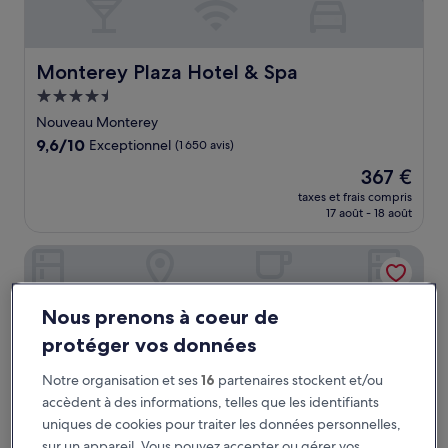
Monterey Plaza Hotel & Spa
Monterey Plaza Hotel & Spa
Hébergement
4.5 étoiles
Nouveau Monterey
9.6
9,6/10
Exceptionnel
(1 650 avis)
sur
Le
367 €
10,
nouveau
Exceptionnel,
taxes et frais compris
prix
17 août - 18 août
(1 650 avis)
est
de
Hyatt Regency Monterey Hotel & Spa
367 €
Nous prenons à coeur de
protéger vos données
Notre organisation et ses
16
partenaires stockent et/ou
accèdent à des informations, telles que les identifiants
uniques de cookies pour traiter les données personnelles,
sur un appareil. Vous pouvez accepter ou gérer vos