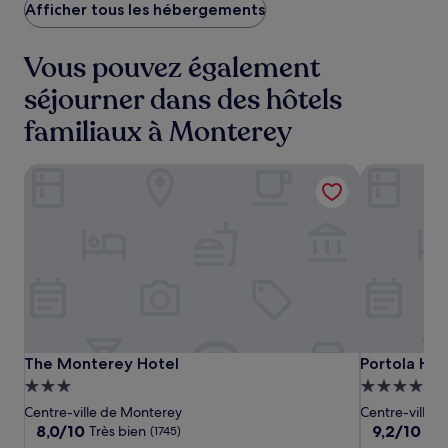
262 €
Afficher tous les hébergements
Vous pouvez également
séjourner dans des hôtels
familiaux à Monterey
The Monterey Hotel
Portola Hot
The
The
Portola
The Monterey Hotel
Portola Hot
The Monterey Hotel
Portola Ho
Monterey
Monterey
Hotel
Hébergement
Hébergeme
Hotel
Hotel
&
3.0 étoiles
4.0 étoiles
Centre-ville de Monterey
Centre-ville 
Spa
8.0
9.2
8,0/10
9,2/10
Très bien
Mer
(1745)
at
sur
sur