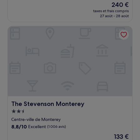
Le
240 €
10,
nouveau
Excellent,
taxes et frais compris
prix
27 août - 28 août
(737 avis)
est
de
The Stevenson Monterey
240 €
The Stevenson Monterey
The Stevenson Monterey
Hébergement
2.5 étoiles
Centre-ville de Monterey
8.8
8,8/10
Excellent
(1 006 avis)
sur
Le
133 €
10,