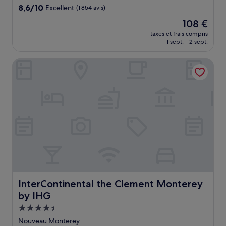
8.6
8,6/10
Excellent
(1 854 avis)
sur
Le
108 €
10,
nouveau
Excellent,
taxes et frais compris
prix
1 sept. - 2 sept.
(1 854 avis)
est
de
InterContinental the Clement Monterey by IHG
108 €
InterContinental the Clement Monterey by IHG
InterContinental the Clement Monterey
by IHG
Hébergement
4.5 étoiles
Nouveau Monterey