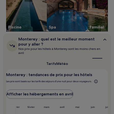
nuit
pour
2 adultes.
Les
prix
et
Piscine
Spa
Familial
la
disponibilité
sont
Monterey :
Monterey : quel est le meilleur moment
susceptibles
quel
pour y aller ?
de
est
Nos prix pour les hôtels à Monterey sont les moins chers en
le
changer.
avril
meilleur
Des
moment
conditions
pour
Tarifs
Météo
supplémentaires
y
peuvent
aller ?
s’appliquer.
Monterey : tendances de prix pour les hôtels
Les prix sont basés sur les tarifs des séjours d’une nuit pour deux voyageurs.
Afficher les hébergements en avril
embre
janvier
février
mars
avril
mai
juin
juillet