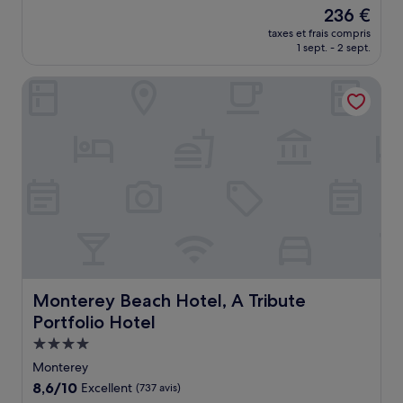
sur
Le
236 €
10,
nouveau
Excellent,
taxes et frais compris
prix
1 sept. - 2 sept.
(1 553 avis)
est
de
Monterey Beach Hotel, A Tribute Portfolio Hotel
236 €
Monterey Beach Hotel, A Tribute Portfolio Hotel
Monterey Beach Hotel, A Tribute
Portfolio Hotel
Hébergement
4.0 étoiles
Monterey
8.6
8,6/10
Excellent
(737 avis)
sur