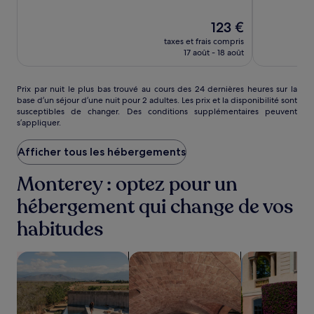
10,
10,
Monterey
Très
Le
Merveilleux,
123 €
Bay
bien,
nouveau
(3520)
taxes et frais compris
(1745)
prix
17 août - 18 août
est
de
123 €
Prix
Prix par nuit le plus bas trouvé au cours des 24 dernières heures sur la
base d’un séjour d’une nuit pour 2 adultes. Les prix et la disponibilité sont
par
susceptibles de changer. Des conditions supplémentaires peuvent
nuit
s’appliquer.
le
plus
Afficher tous les hébergements
bas
trouvé
au
Monterey : optez pour un
cours
hébergement qui change de vos
des
24 dernières
habitudes
heures
sur
la
Rechercher des hébergements avec piscine
Rechercher des hébergements avec u
Rechercher de
base
d’un
séjour
d’une