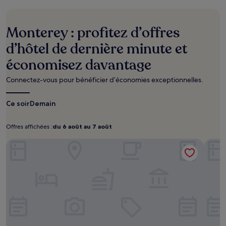
cours
des
24 dernières
Monterey : profitez d’offres
heures
sur
d’hôtel de dernière minute et
la
économisez davantage
base
d’un
séjour
Connectez-vous pour bénéficier d’économies exceptionnelles.
d’une
nuit
Ce soir
Demain
pour
2 adultes.
Les
Offres affichées :
du 6 août au 7 août
Offres
du
prix
affichées :
6
The Monterey Hotel
et
Casa 
août
la
disponibilité
au
sont
7
susceptibles
août
de
changer.
Des
conditions
supplémentaires