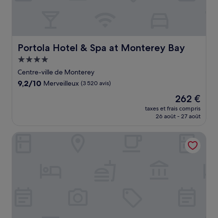
Portola Hotel & Spa at Monterey Bay
Portola Hotel & Spa at Monterey Bay
Hébergement
4.0 étoiles
Centre-ville de Monterey
9.2
9,2/10
Merveilleux
(3 520 avis)
sur
Le
262 €
10,
nouveau
Merveilleux,
taxes et frais compris
prix
26 août - 27 août
(3 520 avis)
est
de
Monterey Plaza Hotel & Spa
262 €