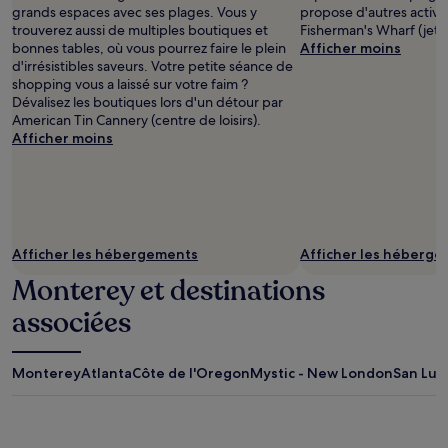
grands espaces avec ses plages. Vous y
propose d'autres activi
trouverez aussi de multiples boutiques et
Fisherman's Wharf (jeté
bonnes tables, où vous pourrez faire le plein
Afficher moins
d'irrésistibles saveurs. Votre petite séance de
shopping vous a laissé sur votre faim ?
Dévalisez les boutiques lors d'un détour par
American Tin Cannery (centre de loisirs).
Afficher moins
Afficher les hébergements
Afficher les héberg
Monterey et destinations
associées
Monterey
Atlanta
Côte de l'Oregon
Mystic - New London
San Lui