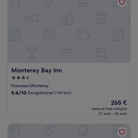
Monterey Bay Inn
Monterey Bay Inn
Hébergement
3.5 étoiles
Nouveau Monterey
9.4
9,4/10
Exceptionnel
(1 164 avis)
sur
Le
265 €
10,
nouveau
Exceptionnel,
taxes et frais compris
prix
27 août - 28 août
(1 164 avis)
est
de
Mariposa Inn & Suites
265 €