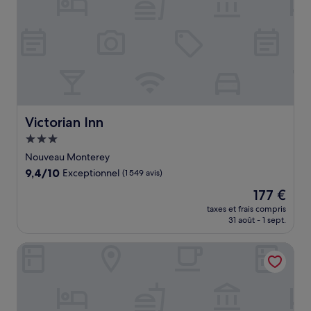
Victorian Inn
Victorian Inn
Hébergement
3.0 étoiles
Nouveau Monterey
9.4
9,4/10
Exceptionnel
(1 549 avis)
sur
Le
177 €
10,
nouveau
Exceptionnel,
taxes et frais compris
prix
31 août - 1 sept.
(1 549 avis)
est
de
Lighthouse Lodge And Cottages
177 €