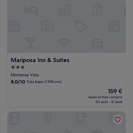
Mariposa Inn & Suites
Mariposa Inn & Suites
Hébergement
3.0 étoiles
Monterey Vista
8.0
8,0/10
Très bien
(1 558 avis)
sur
Le
159 €
10,
nouveau
Très
taxes et frais compris
prix
30 août - 31 août
bien,
est
(1 558 avis)
de
Victorian Inn
159 €