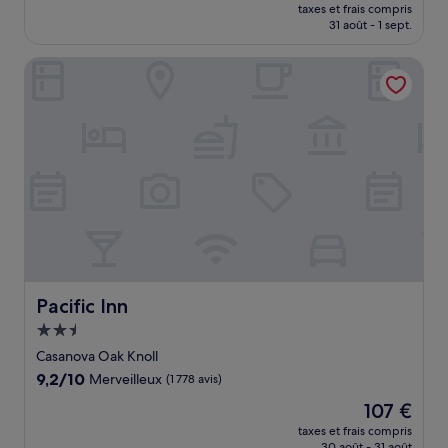
nouveau
Excellent,
taxes et frais compris
prix
31 août - 1 sept.
(1 006 avis)
est
de
Pacific Inn
133 €
Pacific Inn
Pacific Inn
Hébergement
2.5 étoiles
Casanova Oak Knoll
9.2
9,2/10
Merveilleux
(1 778 avis)
sur
Le
107 €
10,
nouveau
Merveilleux,
taxes et frais compris
prix
30 août - 31 août