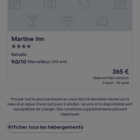
Martine Inn
Martine Inn
Hébergement
4.0 étoiles
Retraite
9.0
9,0/10
Merveilleux
(613 avis)
sur
Le
365 €
10,
nouveau
Merveilleux,
taxes et frais compris
prix
9 août - 10 août
(613 avis)
est
de
365 €
Prix
Prix par nuit le plus bas trouvé au cours des 24 dernières heures sur la
base d’un séjour d’une nuit pour 2 adultes. Les prix et la disponibilité sont
par
susceptibles de changer. Des conditions supplémentaires peuvent
nuit
s’appliquer.
le
plus
Afficher tous les hébergements
bas
trouvé
au