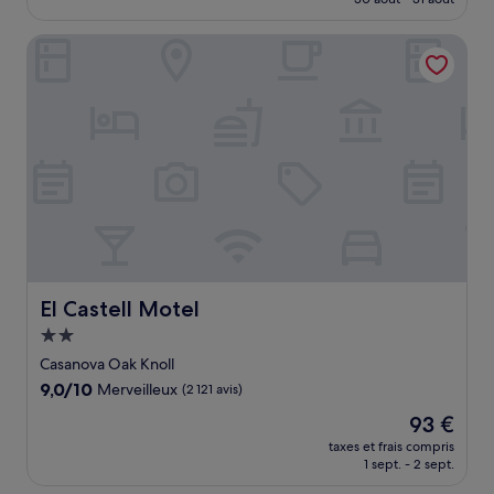
(1 778 avis)
est
de
El Castell Motel
107 €
El Castell Motel
El Castell Motel
Hébergement
2.0 étoiles
Casanova Oak Knoll
9.0
9,0/10
Merveilleux
(2 121 avis)
sur
Le
93 €
10,
nouveau
Merveilleux,
taxes et frais compris
prix
1 sept. - 2 sept.
(2 121 avis)
est