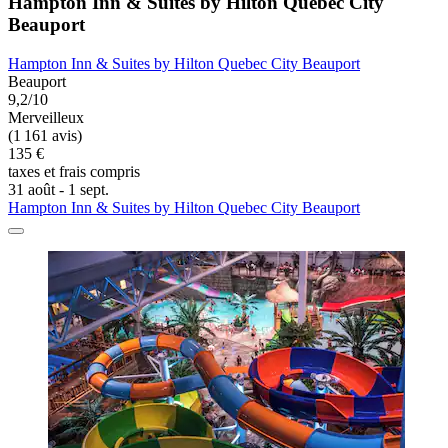
Hampton Inn & Suites by Hilton Quebec City
Beauport
Hampton Inn & Suites by Hilton Quebec City Beauport
Beauport
9,2/10
Merveilleux
(1 161 avis)
135 €
taxes et frais compris
31 août - 1 sept.
Hampton Inn & Suites by Hilton Quebec City Beauport