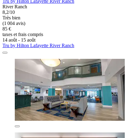
Tru by Hilton Lafayette River Ranch
River Ranch
8,2/10
Très bien
(1 004 avis)
85 €
taxes et frais compris
14 août - 15 août
Tru by Hilton Lafayette River Ranch