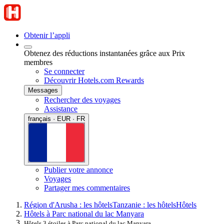
Obtenir l’appli
Obtenez des réductions instantanées grâce aux Prix
membres
Se connecter
Découvrir Hotels.com Rewards
Messages
Rechercher des voyages
Assistance
français · EUR · FR
Publier votre annonce
Voyages
Partager mes commentaires
Région d'Arusha : les hôtels
Tanzanie : les hôtels
Hôtels
Hôtels à Parc national du lac Manyara
Hôtels 3 étoiles à Parc national du lac Manyara