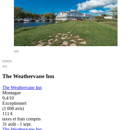
The Weathervane Inn
The Weathervane Inn
Montague
9,4/10
Exceptionnel
(1 008 avis)
111 €
taxes et frais compris
31 août - 1 sept.
The Weathervane Inn