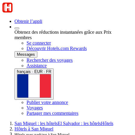
Obtenir l’appli
Obtenez des réductions instantanées grâce aux Prix
membres
Se connecter
Découvrir Hotels.com Rewards
Messages
Rechercher des voyages
Assistance
français · EUR · FR
Publier votre annonce
Voyages
Partager mes commentaires
San Miguel : les hôtels
El Salvador : les hôtels
Hôtels
Hôtels à San Miguel
Hôtels avec parking à San Miguel