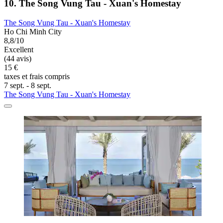
10. The Song Vung Tau - Xuan's Homestay
The Song Vung Tau - Xuan's Homestay
Ho Chi Minh City
8,8/10
Excellent
(44 avis)
15 €
taxes et frais compris
7 sept. - 8 sept.
The Song Vung Tau - Xuan's Homestay