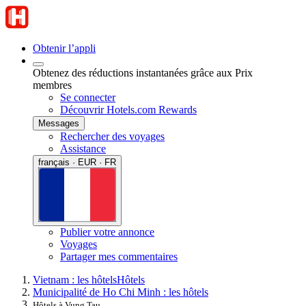
Obtenir l’appli
Obtenez des réductions instantanées grâce aux Prix
membres
Se connecter
Découvrir Hotels.com Rewards
Messages
Rechercher des voyages
Assistance
français · EUR · FR
Publier votre annonce
Voyages
Partager mes commentaires
Vietnam : les hôtels
Hôtels
Municipalité de Ho Chi Minh : les hôtels
Hôtels à Vung Tau