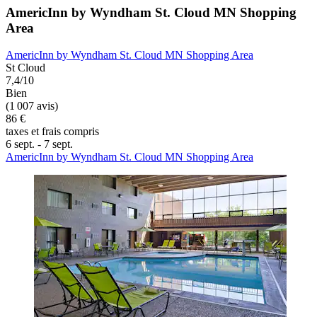
AmericInn by Wyndham St. Cloud MN Shopping
Area
AmericInn by Wyndham St. Cloud MN Shopping Area
St Cloud
7,4/10
Bien
(1 007 avis)
86 €
taxes et frais compris
6 sept. - 7 sept.
AmericInn by Wyndham St. Cloud MN Shopping Area