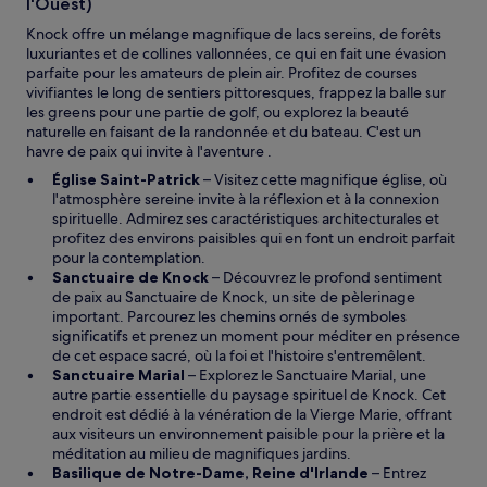
l'Ouest)
Knock offre un mélange magnifique de lacs sereins, de forêts
luxuriantes et de collines vallonnées, ce qui en fait une évasion
parfaite pour les amateurs de plein air. Profitez de courses
vivifiantes le long de sentiers pittoresques, frappez la balle sur
les greens pour une partie de golf, ou explorez la beauté
naturelle en faisant de la randonnée et du bateau. C'est un
havre de paix qui invite à l'aventure .
Église Saint-Patrick
– Visitez cette magnifique église, où
l'atmosphère sereine invite à la réflexion et à la connexion
spirituelle. Admirez ses caractéristiques architecturales et
profitez des environs paisibles qui en font un endroit parfait
pour la contemplation.
Sanctuaire de Knock
– Découvrez le profond sentiment
de paix au Sanctuaire de Knock, un site de pèlerinage
important. Parcourez les chemins ornés de symboles
significatifs et prenez un moment pour méditer en présence
de cet espace sacré, où la foi et l'histoire s'entremêlent.
Sanctuaire Marial
– Explorez le Sanctuaire Marial, une
autre partie essentielle du paysage spirituel de Knock. Cet
endroit est dédié à la vénération de la Vierge Marie, offrant
aux visiteurs un environnement paisible pour la prière et la
méditation au milieu de magnifiques jardins.
Basilique de Notre-Dame, Reine d'Irlande
– Entrez