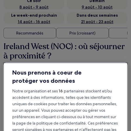
Ce soir
Demain
8 août - 9 août
9 août - 10 août
Le week-end prochain
Dans deux semaines
14 août - 16 août
21 août - 23 août
Recommandés
Prix (croissant)
Di
Ireland West (NOC) : où séjourner
à proximité ?
Kiltimagh Park Hotel
Nous prenons à coeur de
protéger vos données
Notre organisation et ses
16
partenaires stockent et/ou
accèdent à des informations, telles que les identifiants
uniques de cookies pour traiter les données personnelles,
sur un appareil. Vous pouvez accepter ou gérer vos
préférences en cliquant ci-dessous ou à tout moment sur
la page de la politique de confidentialité. Ces préférences
seront signalées à nos partenaires et n’affecteront pas les