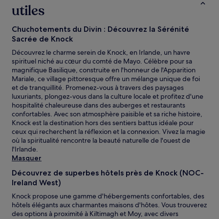
la
utiles
base
d’un
séjour
Chuchotements du Divin : Découvrez la Sérénité
d’une
Sacrée de Knock
nuit
Découvrez le charme serein de Knock, en Irlande, un havre
pour
spirituel niché au cœur du comté de Mayo. Célèbre pour sa
2 adultes.
magnifique Basilique, construite en l'honneur de l'Apparition
Les
Mariale, ce village pittoresque offre un mélange unique de foi
prix
et de tranquillité. Promenez-vous à travers des paysages
et
luxuriants, plongez-vous dans la culture locale et profitez d'une
la
hospitalité chaleureuse dans des auberges et restaurants
disponibilité
confortables. Avec son atmosphère paisible et sa riche histoire,
sont
Knock est la destination hors des sentiers battus idéale pour
susceptibles
ceux qui recherchent la réflexion et la connexion. Vivez la magie
de
où la spiritualité rencontre la beauté naturelle de l'ouest de
changer.
l'Irlande.
Des
Masquer
conditions
supplémentaires
Découvrez de superbes hôtels près de Knock (NOC-
peuvent
Ireland West)
s’appliquer.
Knock propose une gamme d'hébergements confortables, des
hôtels élégants aux charmantes maisons d'hôtes. Vous trouverez
des options à proximité à Kiltimagh et Moy, avec divers