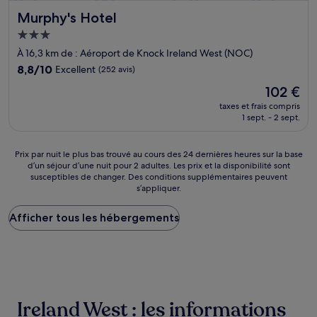
Murphy's Hotel
Murphy's Hotel
Hébergement
3.0 étoiles
À 16,3 km de : Aéroport de Knock Ireland West (NOC)
8.8
8,8/10
Excellent
(252 avis)
sur
Le
102 €
10,
nouveau
Excellent,
taxes et frais compris
prix
1 sept. - 2 sept.
(252 avis)
est
de
102 €
Prix
Prix par nuit le plus bas trouvé au cours des 24 dernières heures sur la base
d’un séjour d’une nuit pour 2 adultes. Les prix et la disponibilité sont
par
susceptibles de changer. Des conditions supplémentaires peuvent
nuit
s’appliquer.
le
plus
Afficher tous les hébergements
bas
trouvé
au
cours
des
24 dernières
heures
Ireland West : les informations
sur