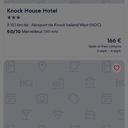
Knock House Hotel
Knock House Hotel
Hébergement
3.0 étoiles
À 15,1 km de : Aéroport de Knock Ireland West (NOC)
9.0
9,0/10
Merveilleux
(160 avis)
sur
Le
166 €
10,
nouveau
Merveilleux,
taxes et frais compris
prix
3 sept. - 4 sept.
(160 avis)
est
de
Murphy's Hotel
166 €