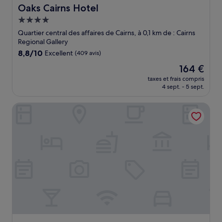
Oaks Cairns Hotel
Oaks Cairns Hotel
Hébergement
4.0 étoiles
Quartier central des affaires de Cairns, à 0,1 km de : Cairns
Regional Gallery
8.8
8,8/10
Excellent
(409 avis)
sur
Le
164 €
10,
nouveau
Excellent,
taxes et frais compris
prix
4 sept. - 5 sept.
(409 avis)
est
de
BreakFree Royal Harbour
164 €