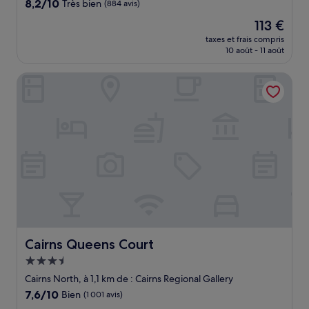
8.2
8,2/10
Très bien
(884 avis)
sur
Le
113 €
10,
nouveau
Très
taxes et frais compris
prix
10 août - 11 août
bien,
est
(884 avis)
de
Cairns Queens Court
113 €
Cairns Queens Court
Cairns Queens Court
Hébergement
3.5 étoiles
Cairns North, à 1,1 km de : Cairns Regional Gallery
7.6
7,6/10
Bien
(1 001 avis)
sur