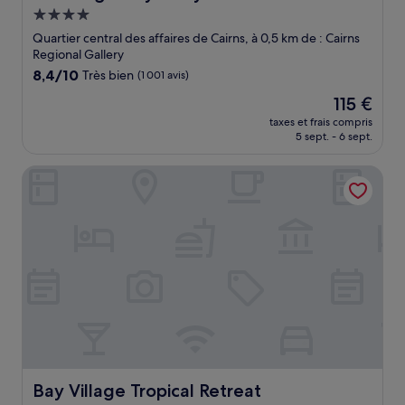
Hébergement
4.0 étoiles
Quartier central des affaires de Cairns, à 0,5 km de : Cairns
Regional Gallery
8.4
8,4/10
Très bien
(1 001 avis)
sur
Le
115 €
10,
nouveau
Très
taxes et frais compris
prix
5 sept. - 6 sept.
bien,
est
(1 001 avis)
de
Bay Village Tropical Retreat
115 €
Bay Village Tropical Retreat
Bay Village Tropical Retreat