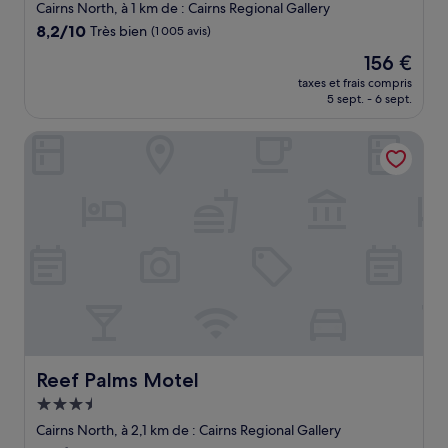
4.0 étoiles
Cairns North, à 1 km de : Cairns Regional Gallery
8.2
8,2/10
Très bien
(1 005 avis)
sur
Le
156 €
10,
nouveau
Très
taxes et frais compris
prix
5 sept. - 6 sept.
bien,
est
(1 005 avis)
de
Reef Palms Motel
156 €
Reef Palms Motel
Reef Palms Motel
Hébergement
3.5 étoiles
Cairns North, à 2,1 km de : Cairns Regional Gallery