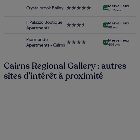
la
Merveilleux
disponibilité
Crystalbrook Bailey
Hébergement
9.2
1 006 avis
sont
5.0 étoiles
susceptibles
Il Palazzo Boutique
Merveilleux
de
Hébergement
9.0
Apartments
911 avis
changer.
3.5 étoiles
Des
Piermonde
Merveilleux
conditions
Hébergement
9.0
Apartments - Cairns
404 avis
supplémentaires
4.0 étoiles
peuvent
s’appliquer.
Cairns Regional Gallery : autres
sites d’intérêt à proximité