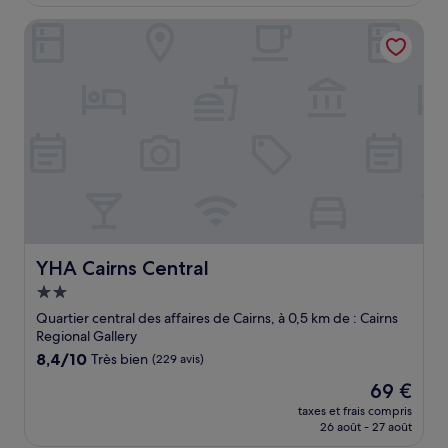
est
de
YHA Cairns Central
93 €
YHA Cairns Central
YHA Cairns Central
Hébergement
2.0 étoiles
Quartier central des affaires de Cairns, à 0,5 km de : Cairns
Regional Gallery
8.4
8,4/10
Très bien
(229 avis)
sur
Le
69 €
10,
nouveau
Très
taxes et frais compris
prix
26 août - 27 août
bien,
est
(229 avis)