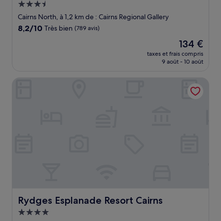
Hébergement
3.5 étoiles
Cairns North, à 1,2 km de : Cairns Regional Gallery
8.2
8,2/10
Très bien
(789 avis)
sur
Le
134 €
10,
nouveau
Très
taxes et frais compris
prix
9 août - 10 août
bien,
est
(789 avis)
de
Rydges Esplanade Resort Cairns
134 €
Rydges Esplanade Resort Cairns
Rydges Esplanade Resort Cairns
Hébergement