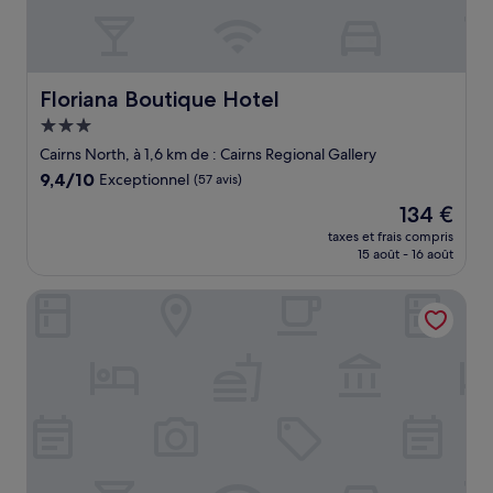
Floriana Boutique Hotel
Floriana Boutique Hotel
Hébergement
3.0 étoiles
Cairns North, à 1,6 km de : Cairns Regional Gallery
9.4
9,4/10
Exceptionnel
(57 avis)
sur
Le
134 €
10,
nouveau
Exceptionnel,
taxes et frais compris
prix
15 août - 16 août
(57 avis)
est
de
The Abbott Boutique Hotel
134 €