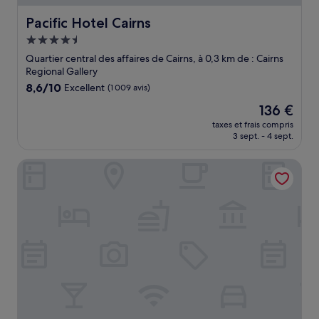
Pacific Hotel Cairns
Pacific Hotel Cairns
Hébergement
4.5 étoiles
Quartier central des affaires de Cairns, à 0,3 km de : Cairns
Regional Gallery
8.6
8,6/10
Excellent
(1 009 avis)
sur
Le
136 €
10,
nouveau
Excellent,
taxes et frais compris
prix
3 sept. - 4 sept.
(1 009 avis)
est
de
DoubleTree by Hilton Hotel Cairns
136 €