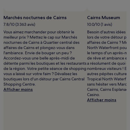
Photo prise par The Cairns Mu
Photoography
Marchés nocturnes de Cairns
Cairns Museum
7.8/10 (3 363 avis)
10.0/10 (1 avis)
Vous aimez marchander pour obtenir le
Besoin d'autres idées s
meilleur prix ? Mettez le cap sur Marchés
lors de votre détour par
nocturnes de Cairns à Quartier central des
affaires de Cairns ? Met
affaires de Cairns et plongez-vous dans
North Waterfront pour 
l'ambiance. Envie de bouger un peu ?
le temps d'un après-mi
Accordez-vous une belle après-midi de
de rêve et ambiance exc
détente parmi les boutiques et les restaurants
a résolument de quoi ém
de la région. Votre petite séance de shopping
nombreux visiteurs ! En
vous a laissé sur votre faim ? Dévalisez les
autres pépites culturel
boutiques lors d'un détour par Cairns Central
Tropical North Waterfr
Shopping Centre.
sans hésiter vers Marc
Afficher moins
Cairns, Cairns Esplanad
Casino.
Afficher moins