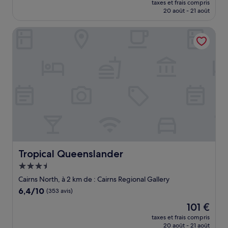
Bien,
taxes et frais compris
prix
20 août - 21 août
(225 avis)
est
de
Tropical Queenslander
104 €
Tropical Queenslander
Tropical Queenslander
Hébergement
3.5 étoiles
Cairns North, à 2 km de : Cairns Regional Gallery
6.4
6,4/10
(353 avis)
sur
Le
101 €
10,
nouveau
(353 avis)
taxes et frais compris
prix
20 août - 21 août