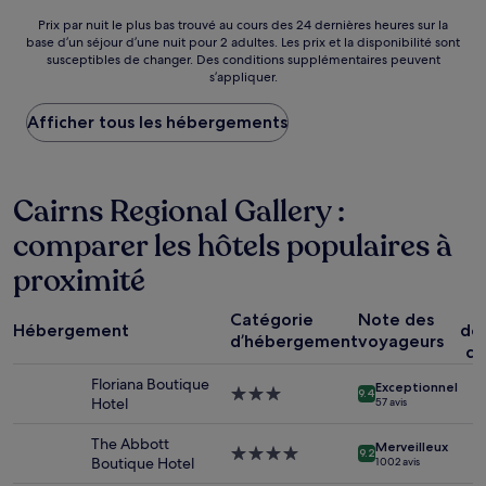
de
110 €
Prix
Prix par nuit le plus bas trouvé au cours des 24 dernières heures sur la
base d’un séjour d’une nuit pour 2 adultes. Les prix et la disponibilité sont
par
susceptibles de changer. Des conditions supplémentaires peuvent
nuit
s’appliquer.
le
plus
Afficher tous les hébergements
bas
trouvé
au
cours
Cairns Regional Gallery :
des
24 dernières
comparer les hôtels populaires à
heures
sur
proximité
la
base
P
d’un
Catégorie
Note des
Hébergement
dé
séjour
d’hébergement
voyageurs
co
d’une
nuit
Floriana Boutique
Exceptionnel
Hébergement
pour
9.4
Hotel
57 avis
3.0 étoiles
2 adultes.
Les
The Abbott
Merveilleux
Hébergement
prix
9.2
Boutique Hotel
1 002 avis
4.0 étoiles
et