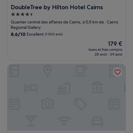
DoubleTree by Hilton Hotel Cairns
DoubleTree by Hilton Hotel Cairns
Hébergement
4.5 étoiles
Quartier central des affaires de Cairns, à 0,5 km de : Cairns
Regional Gallery
8.6
8,6/10
Excellent
(1 003 avis)
sur
Le
179 €
10,
nouveau
Excellent,
taxes et frais compris
prix
28 août - 29 août
(1 003 avis)
est
de
Oaks Cairns Hotel
179 €