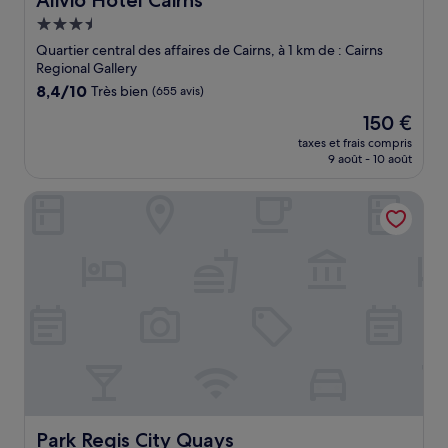
Alivio Hotel Cairns
Hébergement
3.5 étoiles
Quartier central des affaires de Cairns, à 1 km de : Cairns
Regional Gallery
8.4
8,4/10
Très bien
(655 avis)
sur
Le
150 €
10,
nouveau
Très
taxes et frais compris
prix
9 août - 10 août
bien,
est
(655 avis)
de
Park Regis City Quays
150 €
Park Regis City Quays
Park Regis City Quays