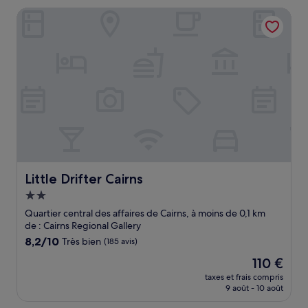
de
Little Drifter Cairns
69 €
Little Drifter Cairns
Little Drifter Cairns
Hébergement
2.0 étoiles
Quartier central des affaires de Cairns, à moins de 0,1 km
de : Cairns Regional Gallery
8.2
8,2/10
Très bien
(185 avis)
sur
Le
110 €
10,
nouveau
Très
taxes et frais compris
prix
9 août - 10 août
bien,
est
(185 avis)