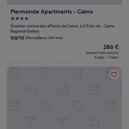
Piermonde Apartments - Cairns
Piermonde Apartments - Cairns
Hébergement
4.0 étoiles
Quartier central des affaires de Cairns, à 0,5 km de : Cairns
Regional Gallery
9.0
9,0/10
Merveilleux
(404 avis)
sur
Le
286 €
10,
nouveau
Merveilleux,
taxes et frais compris
prix
6 sept. - 7 sept.
(404 avis)
est
de
Pacific Hotel Cairns
286 €