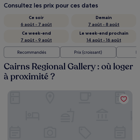
Consultez les prix pour ces dates
Ce soir
Demain
6 août - 7 août
7 août - 8 août
Ce week-end
Le week-end prochain
7 août - 9 août
14 août - 16 août
Recommandés
Prix (croissant)
Di
Cairns Regional Gallery : où loger
à proximité ?
Floriana Boutique Hotel