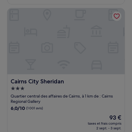
est
de
Cairns City Sheridan
101 €
Cairns City Sheridan
Cairns City Sheridan
Hébergement
3.0 étoiles
Quartier central des affaires de Cairns, à 1 km de : Cairns
Regional Gallery
6.0
6,0/10
(1 001 avis)
sur
Le
93 €
10,
nouveau
(1 001 avis)
taxes et frais compris
prix
2 sept. - 3 sept.