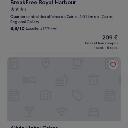
BreakFree Royal Harbour
BreakFree Royal Harbour
Hébergement
3.5 étoiles
Quartier central des affaires de Cairns, à 0,1 km de : Cairns
Regional Gallery
8.8
8,8/10
Excellent
(779 avis)
sur
Le
209 €
10,
nouveau
Excellent,
taxes et frais compris
prix
4 sept. - 5 sept.
(779 avis)
est
de
Alivio Hotel Cairns
209 €
Alivio Hotel Cairns