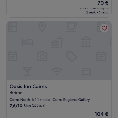
Le
70 €
10,
nouveau
Bien,
taxes et frais compris
prix
2 sept. - 3 sept.
(1 001 avis)
est
de
Oasis Inn Cairns
70 €
Oasis Inn Cairns
Oasis Inn Cairns
Hébergement
3.0 étoiles
Cairns North, à 2,1 km de : Cairns Regional Gallery
7.6
7,6/10
Bien
(225 avis)
sur
Le
104 €
10,
nouveau