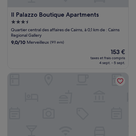
Il Palazzo Boutique Apartments
Il Palazzo Boutique Apartments
Hébergement
3.5 étoiles
Quartier central des affaires de Cairns, à 0,1 km de : Cairns
Regional Gallery
9.0
9,0/10
Merveilleux
(911 avis)
sur
Le
153 €
10,
nouveau
Merveilleux,
taxes et frais compris
prix
4 sept. - 5 sept.
(911 avis)
est
de
Piermonde Apartments - Cairns
153 €