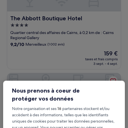
The Abbott Boutique Hotel
The Abbott Boutique Hotel
Hébergement
4.0 étoiles
Quartier central des affaires de Cairns, à 0,2 km de : Cairns
Regional Gallery
9.2
9,2/10
Merveilleux
(1 002 avis)
sur
Le
159 €
10,
nouveau
Merveilleux,
taxes et frais compris
prix
3 sept. - 4 sept.
(1 002 avis)
est
de
Crystalbrook Bailey
159 €
Nous prenons à coeur de
protéger vos données
Notre organisation et ses
16
partenaires stockent et/ou
accèdent à des informations, telles que les identifiants
uniques de cookies pour traiter les données personnelles,
sur un appareil. Vous pouvez accepter ou gérer vos