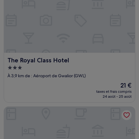
The Royal Class Hotel
The Royal Class Hotel
Hébergement
3.0 étoiles
À 3,9 km de : Aéroport de Gwalior (GWL)
Le
21 €
nouveau
taxes et frais compris
prix
24 août - 25 août
est
de
Hotel The Bellevue Gwalior
21 €