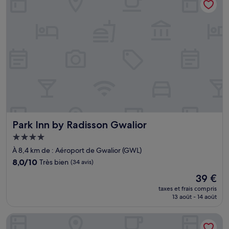
Park Inn by Radisson Gwalior
Park Inn by Radisson Gwalior
Hébergement
4.0 étoiles
À 8,4 km de : Aéroport de Gwalior (GWL)
8.0
8,0/10
Très bien
(34 avis)
sur
Le
39 €
10,
nouveau
Très
taxes et frais compris
prix
13 août - 14 août
bien,
est
(34 avis)
de
Hotel MK Vivanta
39 €