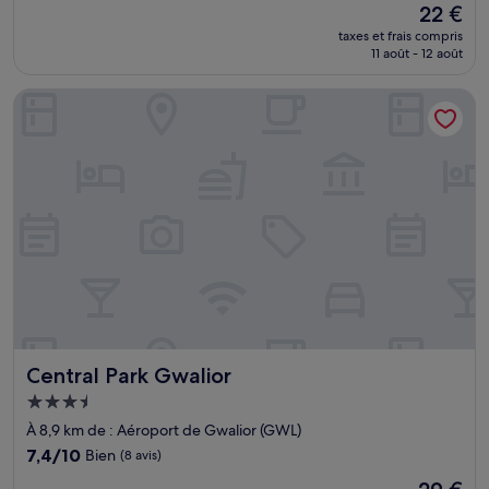
Le
22 €
10,
nouveau
Très
taxes et frais compris
prix
11 août - 12 août
bien,
est
(6 avis)
de
Central Park Gwalior
22 €
Central Park Gwalior
Central Park Gwalior
Hébergement
3.5 étoiles
À 8,9 km de : Aéroport de Gwalior (GWL)
7.4
7,4/10
Bien
(8 avis)
sur
Le