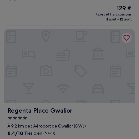
sur
Le
129 €
10,
nouveau
Merveilleux,
taxes et frais compris
prix
11 août - 12 août
(71 avis)
est
de
Regenta Place Gwalior
129 €
Regenta Place Gwalior
Regenta Place Gwalior
Hébergement
4.0 étoiles
À 9,2 km de : Aéroport de Gwalior (GWL)
8.4
8,4/10
Très bien
(6 avis)
sur