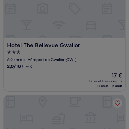
Hotel The Bellevue Gwalior
Hotel The Bellevue Gwalior
Hébergement
3.0 étoiles
À 9 km de : Aéroport de Gwalior (GWL)
2.0
2,0/10
(1 avis)
sur
Le
17 €
10,
nouveau
(1 avis)
taxes et frais compris
prix
14 août - 15 août
est
de
7 Hills Resort
17 €