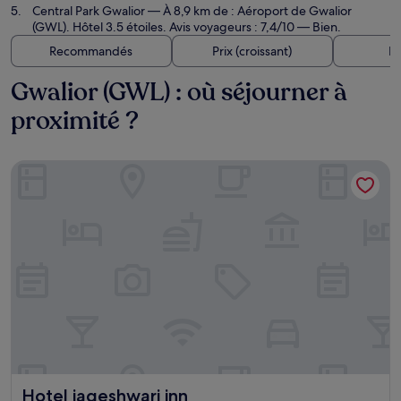
Central Park Gwalior
— À 8,9 km de : Aéroport de Gwalior
(GWL). Hôtel 3.5 étoiles. Avis voyageurs : 7,4/10 — Bien.
Recommandés
Prix (croissant)
Di
Gwalior (GWL) : où séjourner à
proximité ?
Hotel jageshwari inn
Hotel jageshwari inn
Hotel jageshwari inn