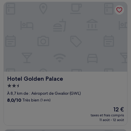
de
Hotel Golden Palace
39 €
Hotel Golden Palace
Hotel Golden Palace
Hébergement
2.5 étoiles
À 8,7 km de : Aéroport de Gwalior (GWL)
8.0
8,0/10
Très bien
(1 avis)
sur
Le
12 €
10,
nouveau
Très
taxes et frais compris
prix
11 août - 12 août
bien,
est
(1 avis)
de