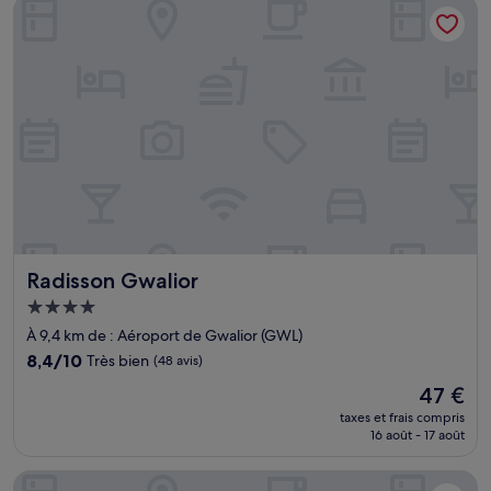
Radisson Gwalior
12 €
Radisson Gwalior
Radisson Gwalior
Hébergement
4.0 étoiles
À 9,4 km de : Aéroport de Gwalior (GWL)
8.4
8,4/10
Très bien
(48 avis)
sur
Le
47 €
10,
nouveau
Très
taxes et frais compris
prix
16 août - 17 août
bien,
est
(48 avis)
de
Park Inn by Radisson Gwalior
47 €