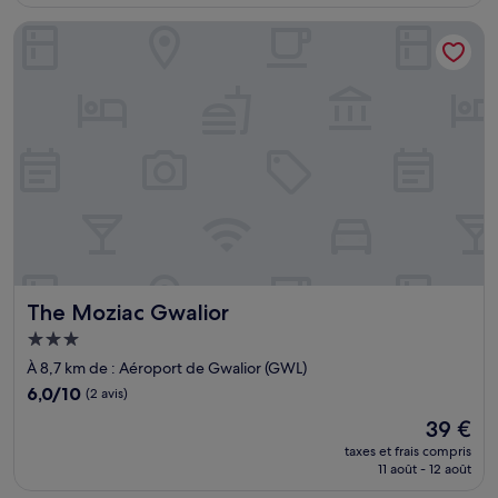
est
de
The Moziac Gwalior
45 €
The Moziac Gwalior
The Moziac Gwalior
Hébergement
3.0 étoiles
À 8,7 km de : Aéroport de Gwalior (GWL)
6.0
6,0/10
(2 avis)
sur
Le
39 €
10,
nouveau
(2 avis)
taxes et frais compris
prix
11 août - 12 août
est