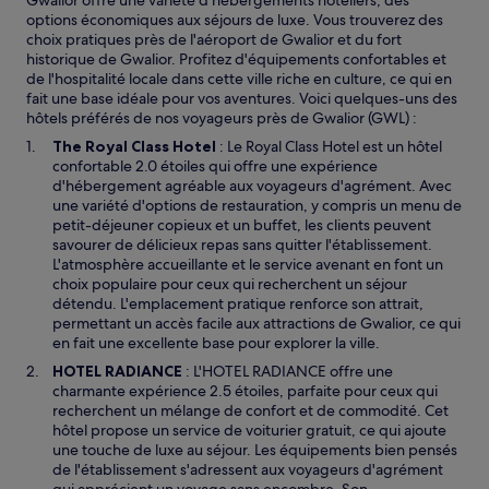
Gwalior offre une variété d'hébergements hôteliers, des
s’appliquer.
options économiques aux séjours de luxe. Vous trouverez des
choix pratiques près de l'aéroport de Gwalior et du fort
historique de Gwalior. Profitez d'équipements confortables et
de l'hospitalité locale dans cette ville riche en culture, ce qui en
fait une base idéale pour vos aventures. Voici quelques-uns des
hôtels préférés de nos voyageurs près de Gwalior (GWL) :
S
The Royal Class Hotel
: Le Royal Class Hotel est un hôtel
’
confortable 2.0 étoiles qui offre une expérience
o
d'hébergement agréable aux voyageurs d'agrément. Avec
u
une variété d'options de restauration, y compris un menu de
v
petit-déjeuner copieux et un buffet, les clients peuvent
r
savourer de délicieux repas sans quitter l'établissement.
e
L'atmosphère accueillante et le service avenant en font un
d
choix populaire pour ceux qui recherchent un séjour
a
détendu. L'emplacement pratique renforce son attrait,
n
permettant un accès facile aux attractions de Gwalior, ce qui
s
en fait une excellente base pour explorer la ville.
u
HOTEL RADIANCE
: L'HOTEL RADIANCE offre une
n
charmante expérience 2.5 étoiles, parfaite pour ceux qui
e
recherchent un mélange de confort et de commodité. Cet
n
hôtel propose un service de voiturier gratuit, ce qui ajoute
o
une touche de luxe au séjour. Les équipements bien pensés
u
de l'établissement s'adressent aux voyageurs d'agrément
v