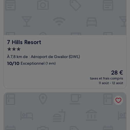
7 Hills Resort
7 Hills Resort
Hébergement
3.0 étoiles
À 7,8 km de : Aéroport de Gwalior (GWL)
10.0
10/10
Exceptionnel
(1 avis)
sur
Le
28 €
10,
nouveau
Exceptionnel,
taxes et frais compris
prix
11 août - 12 août
(1 avis)
est
de
The Narayanam Hotel
28 €