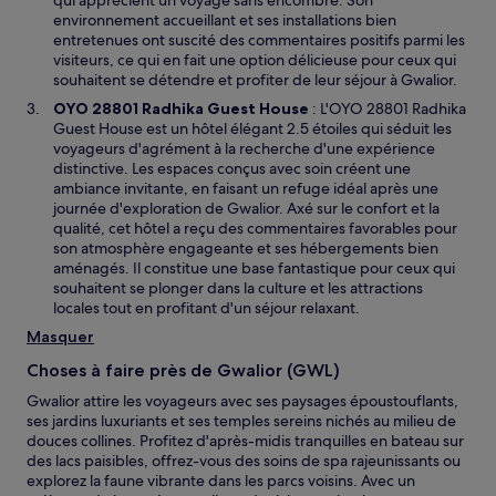
qui apprécient un voyage sans encombre. Son
e
environnement accueillant et ses installations bien
l
entretenues ont suscité des commentaires positifs parmi les
l
visiteurs, ce qui en fait une option délicieuse pour ceux qui
e
souhaitent se détendre et profiter de leur séjour à Gwalior.
f
OYO 28801 Radhika Guest House
: L'OYO 28801 Radhika
e
Guest House est un hôtel élégant 2.5 étoiles qui séduit les
n
voyageurs d'agrément à la recherche d'une expérience
ê
distinctive. Les espaces conçus avec soin créent une
t
ambiance invitante, en faisant un refuge idéal après une
r
journée d'exploration de Gwalior. Axé sur le confort et la
e
qualité, cet hôtel a reçu des commentaires favorables pour
son atmosphère engageante et ses hébergements bien
aménagés. Il constitue une base fantastique pour ceux qui
souhaitent se plonger dans la culture et les attractions
locales tout en profitant d'un séjour relaxant.
Masquer
Choses à faire près de Gwalior (GWL)
Gwalior attire les voyageurs avec ses paysages époustouflants,
ses jardins luxuriants et ses temples sereins nichés au milieu de
douces collines. Profitez d'après-midis tranquilles en bateau sur
des lacs paisibles, offrez-vous des soins de spa rajeunissants ou
explorez la faune vibrante dans les parcs voisins. Avec un