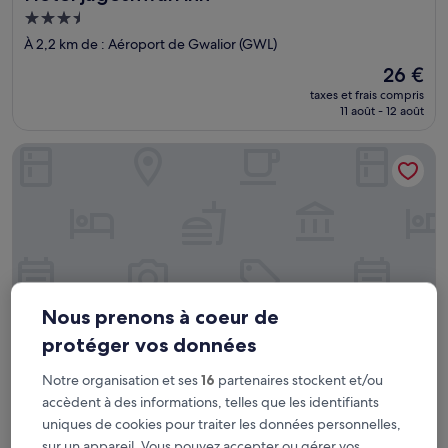
Hébergement
3.5 étoiles
À 2,2 km de : Aéroport de Gwalior (GWL)
Le
26 €
nouveau
taxes et frais compris
prix
11 août - 12 août
est
de
Swastik Inn
26 €
Nous prenons à coeur de
protéger vos données
Notre organisation et ses
16
partenaires stockent et/ou
Swastik Inn
Swastik Inn
accèdent à des informations, telles que les identifiants
uniques de cookies pour traiter les données personnelles,
Hébergement
sur un appareil. Vous pouvez accepter ou gérer vos