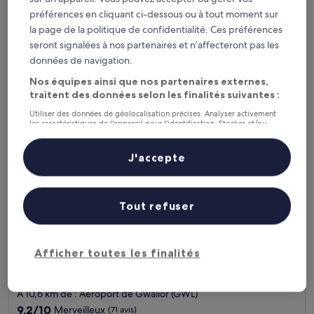
2.0 étoiles
À 3,2 km de : Aéroport de Gwalior (GWL)
préférences en cliquant ci-dessous ou à tout moment sur
Le
16 €
la page de la politique de confidentialité. Ces préférences
nouveau
taxes et frais compris
seront signalées à nos partenaires et n’affecteront pas les
prix
17 août - 18 août
données de navigation.
est
de
Taj Usha Kiran Palace, Gwalior
Nos équipes ainsi que nos partenaires externes,
16 €
traitent des données selon les finalités suivantes :
Utiliser des données de géolocalisation précises. Analyser activement
les caractéristiques de l’appareil pour l’identification. Stocker et/ou
accéder à des informations sur un appareil. Publicités et contenu
personnalisés, mesure de performance des publicités et du contenu,
études d’audience et développement de services.
J'accepte
Liste de nos partenaires (fournisseurs)
Tout refuser
Afficher toutes les finalités
Taj Usha Kiran Palace, Gwalior
Taj Usha Kiran Palace, Gwalior
Hébergement
5.0 étoiles
À 10,6 km de : Aéroport de Gwalior (GWL)
9.2
9,2/10
Merveilleux
(71 avis)