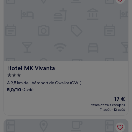
Hotel MK Vivanta
Hotel MK Vivanta
Hébergement
3.0 étoiles
À 9,5 km de : Aéroport de Gwalior (GWL)
5.0
5,0/10
(2 avis)
sur
Le
17 €
10,
nouveau
(2 avis)
taxes et frais compris
prix
11 août - 12 août
est
de
The Blu Pearl
17 €