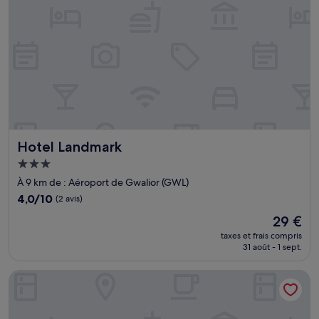
Hotel Landmark
Hotel Landmark
Hébergement
3.0 étoiles
À 9 km de : Aéroport de Gwalior (GWL)
4.0
4,0/10
(2 avis)
sur
Le
29 €
10,
nouveau
(2 avis)
taxes et frais compris
prix
31 août - 1 sept.
est
de
The Royal Class Hotel
29 €