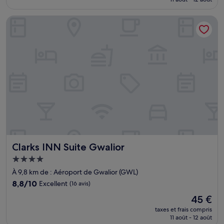
(18 avis)
est
de
Clarks INN Suite Gwalior
66 €
Clarks INN Suite Gwalior
Clarks INN Suite Gwalior
Hébergement
4.0 étoiles
À 9,8 km de : Aéroport de Gwalior (GWL)
8.8
8,8/10
Excellent
(16 avis)
sur
Le
45 €
10,
nouveau
Excellent,
taxes et frais compris
prix
11 août - 12 août
(16 avis)