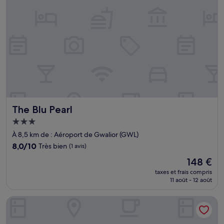
The Blu Pearl
The Blu Pearl
Hébergement
3.0 étoiles
À 8,5 km de : Aéroport de Gwalior (GWL)
8.0
8,0/10
Très bien
(1 avis)
sur
Le
148 €
10,
nouveau
Très
taxes et frais compris
prix
11 août - 12 août
bien,
est
(1 avis)
de
Hotel Landmark
148 €