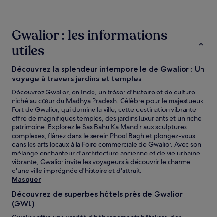
des
24 dernières
heures
Gwalior : les informations
sur
la
utiles
base
d’un
séjour
Découvrez la splendeur intemporelle de Gwalior : Un
d’une
voyage à travers jardins et temples
nuit
Découvrez Gwalior, en Inde, un trésor d'histoire et de culture
pour
niché au cœur du Madhya Pradesh. Célèbre pour le majestueux
2 adultes.
Fort de Gwalior, qui domine la ville, cette destination vibrante
Les
offre de magnifiques temples, des jardins luxuriants et un riche
prix
patrimoine. Explorez le Sas Bahu Ka Mandir aux sculptures
et
complexes, flânez dans le serein Phool Bagh et plongez-vous
la
dans les arts locaux à la Foire commerciale de Gwalior. Avec son
disponibilité
mélange enchanteur d'architecture ancienne et de vie urbaine
sont
vibrante, Gwalior invite les voyageurs à découvrir le charme
susceptibles
d'une ville imprégnée d'histoire et d'attrait.
de
Masquer
changer.
Des
Découvrez de superbes hôtels près de Gwalior
conditions
(GWL)
supplémentaires
peuvent