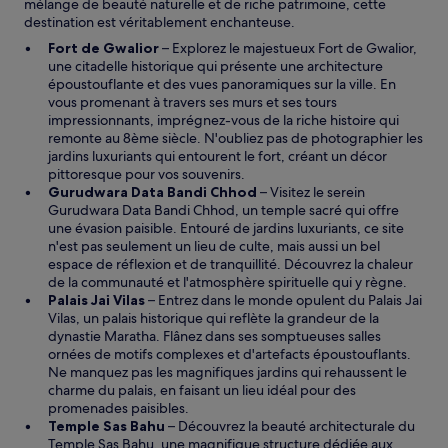
mélange de beauté naturelle et de riche patrimoine, cette
destination est véritablement enchanteuse.
Fort de Gwalior
– Explorez le majestueux Fort de Gwalior,
une citadelle historique qui présente une architecture
époustouflante et des vues panoramiques sur la ville. En
vous promenant à travers ses murs et ses tours
impressionnants, imprégnez-vous de la riche histoire qui
remonte au 8ème siècle. N'oubliez pas de photographier les
jardins luxuriants qui entourent le fort, créant un décor
pittoresque pour vos souvenirs.
Gurudwara Data Bandi Chhod
– Visitez le serein
Gurudwara Data Bandi Chhod, un temple sacré qui offre
une évasion paisible. Entouré de jardins luxuriants, ce site
n'est pas seulement un lieu de culte, mais aussi un bel
espace de réflexion et de tranquillité. Découvrez la chaleur
de la communauté et l'atmosphère spirituelle qui y règne.
Palais Jai Vilas
– Entrez dans le monde opulent du Palais Jai
Vilas, un palais historique qui reflète la grandeur de la
dynastie Maratha. Flânez dans ses somptueuses salles
ornées de motifs complexes et d'artefacts époustouflants.
Ne manquez pas les magnifiques jardins qui rehaussent le
charme du palais, en faisant un lieu idéal pour des
promenades paisibles.
Temple Sas Bahu
– Découvrez la beauté architecturale du
Temple Sas Bahu, une magnifique structure dédiée aux