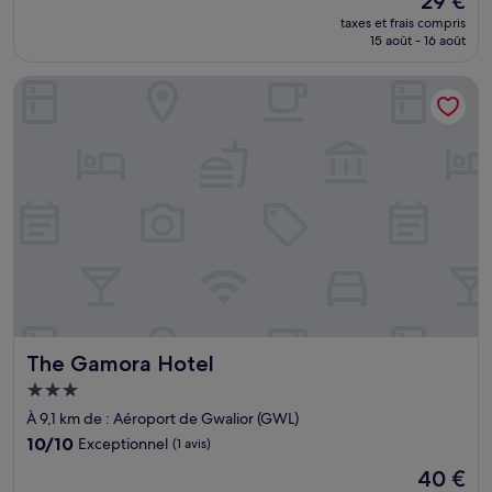
29 €
10,
nouveau
Bien,
taxes et frais compris
prix
15 août - 16 août
(8 avis)
est
de
The Gamora Hotel
29 €
The Gamora Hotel
The Gamora Hotel
Hébergement
3.0 étoiles
À 9,1 km de : Aéroport de Gwalior (GWL)
10.0
10/10
Exceptionnel
(1 avis)
sur
Le
40 €
10,