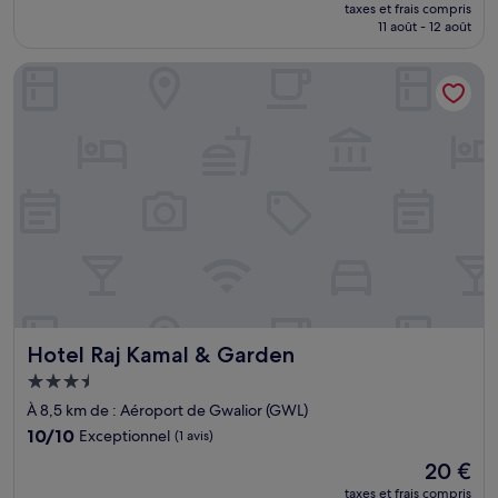
nouveau
Exceptionnel,
taxes et frais compris
prix
11 août - 12 août
(1 avis)
est
de
Hotel Raj Kamal & Garden
40 €
Hotel Raj Kamal & Garden
Hotel Raj Kamal & Garden
Hébergement
3.5 étoiles
À 8,5 km de : Aéroport de Gwalior (GWL)
10.0
10/10
Exceptionnel
(1 avis)
sur
Le
20 €
10,
nouveau
Exceptionnel,
taxes et frais compris