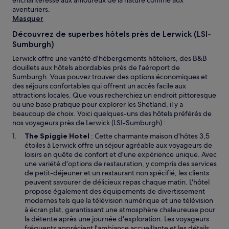
enchanteresse aux amoureux de la nature comme aux
Des
aventuriers.
conditions
Masquer
supplémentaires
peuvent
Découvrez de superbes hôtels près de Lerwick (LSI-
s’appliquer.
Sumburgh)
Lerwick offre une variété d'hébergements hôteliers, des B&B
douillets aux hôtels abordables près de l'aéroport de
Sumburgh. Vous pouvez trouver des options économiques et
des séjours confortables qui offrent un accès facile aux
attractions locales. Que vous recherchiez un endroit pittoresque
ou une base pratique pour explorer les Shetland, il y a
beaucoup de choix. Voici quelques-uns des hôtels préférés de
nos voyageurs près de Lerwick (LSI-Sumburgh) :
The Spiggie Hotel
: Cette charmante maison d'hôtes 3,5
étoiles à Lerwick offre un séjour agréable aux voyageurs de
loisirs en quête de confort et d'une expérience unique. Avec
une variété d'options de restauration, y compris des services
de petit-déjeuner et un restaurant non spécifié, les clients
peuvent savourer de délicieux repas chaque matin. L'hôtel
propose également des équipements de divertissement
modernes tels que la télévision numérique et une télévision
à écran plat, garantissant une atmosphère chaleureuse pour
la détente après une journée d'exploration. Les voyageurs
fréquents apprécient l'ambiance accueillante et les détails