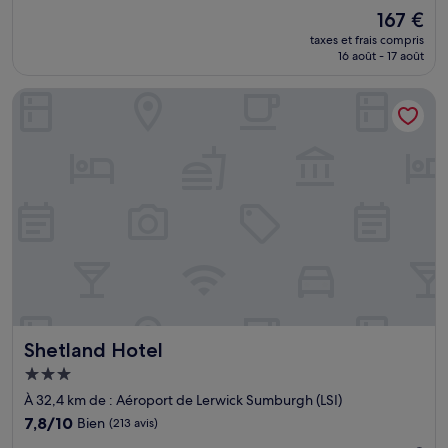
sur
Le
167 €
10,
nouveau
Excellent,
taxes et frais compris
prix
16 août - 17 août
(129 avis)
est
de
Shetland Hotel
167 €
Shetland Hotel
Shetland Hotel
Hébergement
3.0 étoiles
À 32,4 km de : Aéroport de Lerwick Sumburgh (LSI)
7.8
7,8/10
Bien
(213 avis)
sur