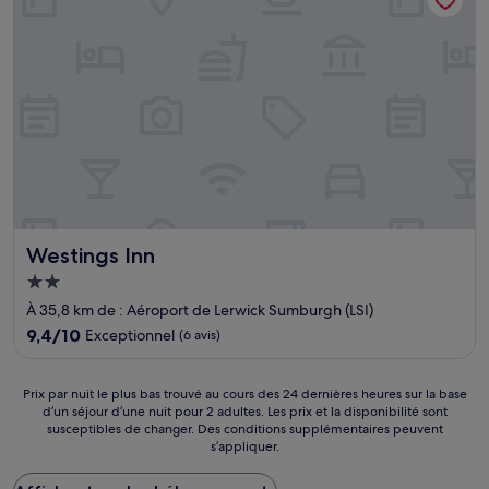
(94 avis)
Westings Inn
Westings Inn
Hébergement
2.0 étoiles
À 35,8 km de : Aéroport de Lerwick Sumburgh (LSI)
9.4
9,4/10
Exceptionnel
(6 avis)
sur
10,
Exceptionnel,
Prix
Prix par nuit le plus bas trouvé au cours des 24 dernières heures sur la base
(6 avis)
d’un séjour d’une nuit pour 2 adultes. Les prix et la disponibilité sont
par
susceptibles de changer. Des conditions supplémentaires peuvent
nuit
s’appliquer.
le
plus