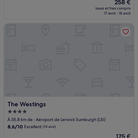
Le
258 €
10,
nouveau
Bien,
taxes et frais compris
prix
17 août - 18 août
(213 avis)
est
de
The Westings
258 €
The Westings
The Westings
Hébergement
4.0 étoiles
À 35,8 km de : Aéroport de Lerwick Sumburgh (LSI)
8.6
8,6/10
Excellent
(14 avis)
sur
Le
175 €
10,