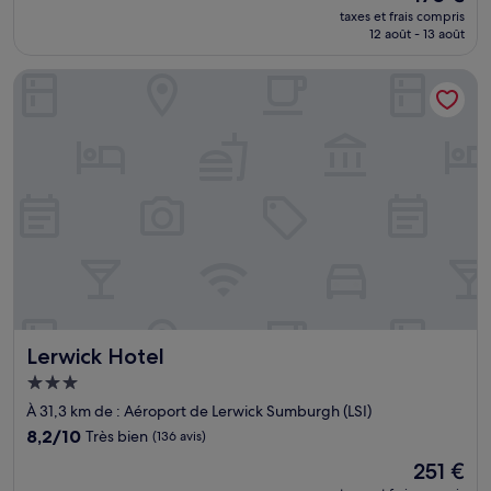
nouveau
Excellent,
taxes et frais compris
prix
12 août - 13 août
(14 avis)
est
de
Lerwick Hotel
175 €
Lerwick Hotel
Lerwick Hotel
Hébergement
3.0 étoiles
À 31,3 km de : Aéroport de Lerwick Sumburgh (LSI)
8.2
8,2/10
Très bien
(136 avis)
sur
Le
251 €
10,
nouveau