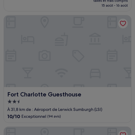
Très
taxes et frais compris
prix
15 août - 16 août
bien,
est
(136 avis)
de
Fort Charlotte Guesthouse
251 €
Fort Charlotte Guesthouse
Fort Charlotte Guesthouse
Hébergement
2.5 étoiles
À 31,8 km de : Aéroport de Lerwick Sumburgh (LSI)
10.0
10/10
Exceptionnel
(94 avis)
sur
10,
Westings Inn
Exceptionnel,