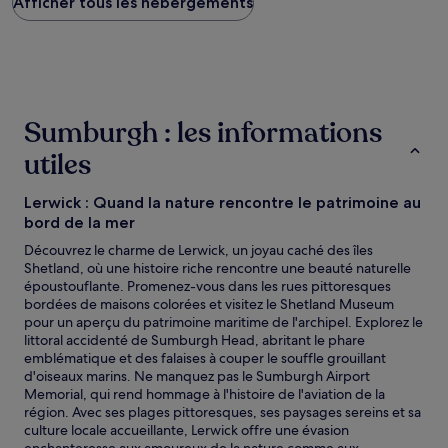
Afficher tous les hébergements
bas
trouvé
au
cours
des
24 dernières
heures
Sumburgh : les informations
sur
la
utiles
base
d’un
séjour
Lerwick : Quand la nature rencontre le patrimoine au
d’une
bord de la mer
nuit
Découvrez le charme de Lerwick, un joyau caché des îles
pour
Shetland, où une histoire riche rencontre une beauté naturelle
2 adultes.
époustouflante. Promenez-vous dans les rues pittoresques
Les
bordées de maisons colorées et visitez le Shetland Museum
prix
pour un aperçu du patrimoine maritime de l'archipel. Explorez le
et
littoral accidenté de Sumburgh Head, abritant le phare
la
emblématique et des falaises à couper le souffle grouillant
disponibilité
d'oiseaux marins. Ne manquez pas le Sumburgh Airport
sont
Memorial, qui rend hommage à l'histoire de l'aviation de la
susceptibles
région. Avec ses plages pittoresques, ses paysages sereins et sa
de
culture locale accueillante, Lerwick offre une évasion
changer.