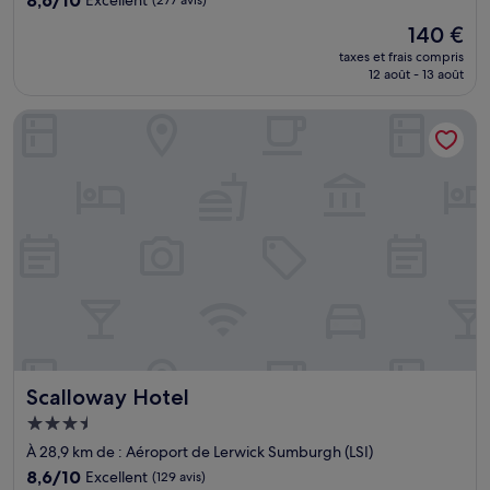
8,6/10
Excellent
(277 avis)
sur
Le
140 €
10,
nouveau
Excellent,
taxes et frais compris
prix
12 août - 13 août
(277 avis)
est
de
Scalloway Hotel
140 €
Scalloway Hotel
Scalloway Hotel
Hébergement
3.5 étoiles
À 28,9 km de : Aéroport de Lerwick Sumburgh (LSI)
8.6
8,6/10
Excellent
(129 avis)