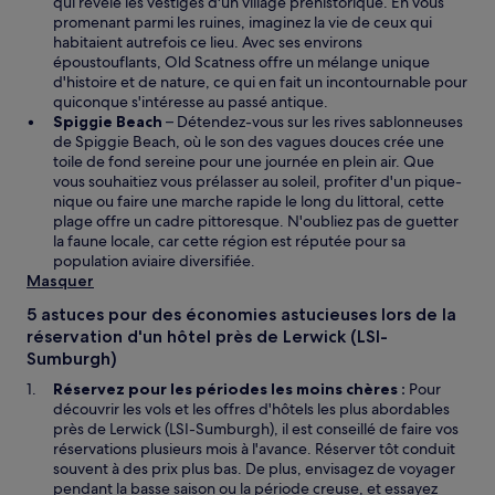
qui révèle les vestiges d'un village préhistorique. En vous
promenant parmi les ruines, imaginez la vie de ceux qui
habitaient autrefois ce lieu. Avec ses environs
époustouflants, Old Scatness offre un mélange unique
d'histoire et de nature, ce qui en fait un incontournable pour
quiconque s'intéresse au passé antique.
Spiggie Beach
– Détendez-vous sur les rives sablonneuses
de Spiggie Beach, où le son des vagues douces crée une
toile de fond sereine pour une journée en plein air. Que
vous souhaitiez vous prélasser au soleil, profiter d'un pique-
nique ou faire une marche rapide le long du littoral, cette
plage offre un cadre pittoresque. N'oubliez pas de guetter
la faune locale, car cette région est réputée pour sa
population aviaire diversifiée.
Masquer
5 astuces pour des économies astucieuses lors de la
réservation d'un hôtel près de Lerwick (LSI-
Sumburgh)
Réservez pour les périodes les moins chères :
Pour
découvrir les vols et les offres d'hôtels les plus abordables
près de Lerwick (LSI-Sumburgh), il est conseillé de faire vos
réservations plusieurs mois à l'avance. Réserver tôt conduit
souvent à des prix plus bas. De plus, envisagez de voyager
pendant la basse saison ou la période creuse, et essayez