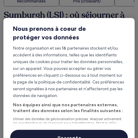
Recommandés
Prix (croissant)
Di
Sumburgh (LSI) : où séjourner à
proximité ?
Nous prenons à coeur de
protéger vos données
The Queen's Hotel
Notre organisation et ses
16
partenaires stockent et/ou
accèdent à des informations, telles que les identifiants
uniques de cookies pour traiter les données personnelles,
sur un appareil. Vous pouvez accepter ou gérer vos
préférences en cliquant ci-dessous ou à tout moment sur
la page de la politique de confidentialité. Ces préférences
seront signalées à nos partenaires et n’affecteront pas les
données de navigation.
Nos équipes ainsi que nos partenaires externes,
traitent des données selon les finalités suivantes :
The Queen's Hotel
The Queen's Hotel
Utiliser des données de géolocalisation précises. Analyser activement
les caractéristiques de l’appareil pour l’identification. Stocker et/ou
Hébergement
accéder à des informations sur un appareil. Publicités et contenu
personnalisés, mesure de performance des publicités et du contenu,
3.0 étoiles
À 31,7 km de : Aéroport de Lerwick Sumburgh (LSI)
études d’audience et développement de services.
J'accepte