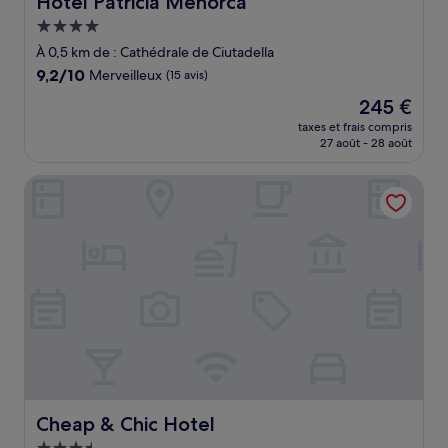
Hotel Patricia Menorca
Hébergement
4.0 étoiles
À 0,5 km de : Cathédrale de Ciutadella
9.2
9,2/10
Merveilleux
(15 avis)
sur
Le
245 €
10,
nouveau
Merveilleux,
taxes et frais compris
prix
27 août - 28 août
(15 avis)
est
de
Cheap & Chic Hotel
245 €
Cheap & Chic Hotel
Cheap & Chic Hotel