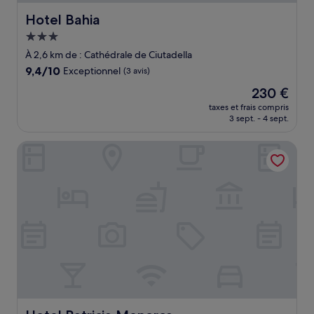
Hotel Bahia
Hotel Bahia
Hébergement
3.0 étoiles
À 2,6 km de : Cathédrale de Ciutadella
9.4
9,4/10
Exceptionnel
(3 avis)
sur
Le
230 €
10,
nouveau
Exceptionnel,
taxes et frais compris
prix
3 sept. - 4 sept.
(3 avis)
est
de
Hotel Patricia Menorca
230 €
Hotel Patricia Menorca