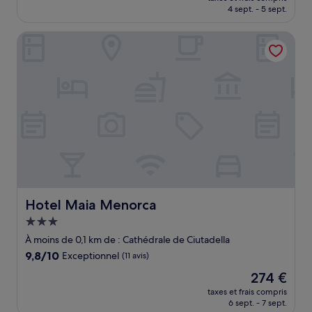
prix
4 sept. - 5 sept.
est
de
Hotel Maia Menorca
430 €
Hotel Maia Menorca
Hotel Maia Menorca
Hébergement
3.0 étoiles
À moins de 0,1 km de : Cathédrale de Ciutadella
9.8
9,8/10
Exceptionnel
(11 avis)
sur
Le
274 €
10,
nouveau
Exceptionnel,
taxes et frais compris
prix
6 sept. - 7 sept.
(11 avis)