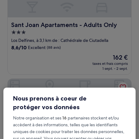
Sant Joan Apartaments - Adults Only
Sant Joan Apartaments - Adults Only
Hébergement
3.0 étoiles
Los Delfines, à 3,1 km de : Cathédrale de Ciutadella
8.6
8,6/10
Excellent
(88 avis)
sur
Le
162 €
10,
nouveau
Excellent,
taxes et frais compris
prix
1 sept. - 2 sept.
(88 avis)
est
de
Hotel Playa Santandria - Adults Only
162 €
Nous prenons à coeur de
protéger vos données
Notre organisation et ses
16
partenaires stockent et/ou
accèdent à des informations, telles que les identifiants
uniques de cookies pour traiter les données personnelles,
sur un appareil. Vous pouvez accepter ou gérer vos