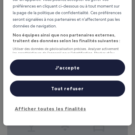
préférences en cliquant ci-dessous ou à tout moment sur
la page de la politique de confidentialité. Ces préférences
Hotel Playa Santandria - Adults Only
Hotel Playa Santandria - Adults Only
seront signalées à nos partenaires et n’affecteront pas les
Hébergement
données de navigation.
3.0 étoiles
À 2,7 km de : Cathédrale de Ciutadella
Nos équipes ainsi que nos partenaires externes,
8.6
8,6/10
Excellent
(274 avis)
traitent des données selon les finalités suivantes :
sur
Le
243 €
10,
Utiliser des données de géolocalisation précises. Analyser activement
nouveau
les caractéristiques de l’appareil pour l’identification. Stocker et/ou
Excellent,
taxes et frais compris
prix
accéder à des informations sur un appareil. Publicités et contenu
30 août - 31 août
(274 avis)
personnalisés, mesure de performance des publicités et du contenu,
est
études d’audience et développement de services.
J'accepte
de
Hotel Bahia
Liste de nos partenaires (fournisseurs)
243 €
Tout refuser
Afficher toutes les finalités