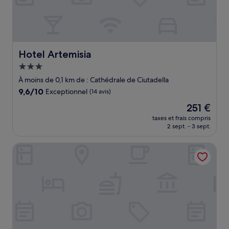
Hotel Artemisia
Hotel Artemisia
Hébergement
3.0 étoiles
À moins de 0,1 km de : Cathédrale de Ciutadella
9.6
9,6/10
Exceptionnel
(14 avis)
sur
Le
251 €
10,
nouveau
Exceptionnel,
taxes et frais compris
prix
2 sept. - 3 sept.
(14 avis)
est
de
Sant Joan Apartaments - Adults Only
251 €