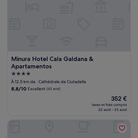
Minura Hotel Cala Galdana & Apartamentos
Minura Hotel Cala Galdana &
Apartamentos
Hébergement
4.0 étoiles
À 12,5 km de : Cathédrale de Ciutadella
8.8
8,8/10
Excellent
(62 avis)
sur
Le
352 €
10,
nouveau
Excellent,
taxes et frais compris
prix
22 août - 23 août
(62 avis)
est
de
Melia Cala Galdana - Menorca
352 €