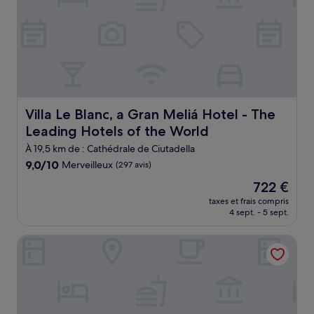
Villa Le Blanc, a Gran Meliá Hotel - The Leading Hotels o
Villa Le Blanc, a Gran Meliá Hotel - The
Leading Hotels of the World
À 19,5 km de : Cathédrale de Ciutadella
9.0
9,0/10
Merveilleux
(297 avis)
sur
Le
722 €
10,
nouveau
Merveilleux,
taxes et frais compris
prix
4 sept. - 5 sept.
(297 avis)
est
de
Hotel ILUNION Menorca
722 €