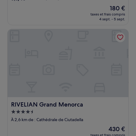
sur
Le
180 €
10,
nouveau
Très
taxes et frais compris
prix
4 sept. - 5 sept.
bien,
est
(35 avis)
de
RIVELIAN Grand Menorca
180 €
RIVELIAN Grand Menorca
RIVELIAN Grand Menorca
Hébergement
4.5 étoiles
À 2,6 km de : Cathédrale de Ciutadella
Le
430 €
nouveau
taxes et frais compris