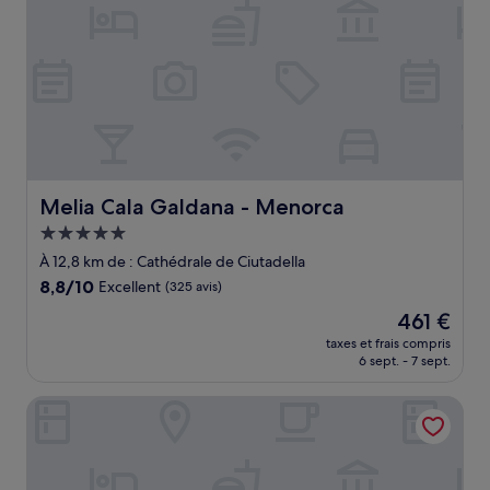
Melia Cala Galdana - Menorca
Melia Cala Galdana - Menorca
Hébergement
5.0 étoiles
À 12,8 km de : Cathédrale de Ciutadella
8.8
8,8/10
Excellent
(325 avis)
sur
Le
461 €
10,
nouveau
Excellent,
taxes et frais compris
prix
6 sept. - 7 sept.
(325 avis)
est
de
Villa Le Blanc, a Gran Meliá Hotel - The Leading Hotels of
461 €