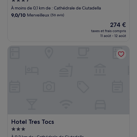
Hébergement
3.5 étoiles
À moins de 0,1 km de : Cathédrale de Ciutadella
9.0
9,0/10
Merveilleux
(56 avis)
sur
Le
274 €
10,
nouveau
Merveilleux,
taxes et frais compris
prix
11 août - 12 août
(56 avis)
est
de
Hotel Tres Tocs
274 €
Hotel Tres Tocs
Hotel Tres Tocs
Hébergement
3.0 étoiles