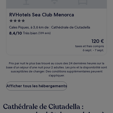
RVHotels Sea Club Menorca
RVHotels Sea Club Menorca
Hébergement
4.0 étoiles
Cales Piques, à 3,6 km de : Cathédrale de Ciutadella
8.4
8,4/10
Très bien
(139 avis)
sur
Le
120 €
10,
nouveau
Très
taxes et frais compris
prix
6 sept. - 7 sept.
bien,
est
(139 avis)
de
120 €
Prix
Prix par nuit le plus bas trouvé au cours des 24 dernières heures sur la
base d’un séjour d’une nuit pour 2 adultes. Les prix et la disponibilité sont
par
susceptibles de changer. Des conditions supplémentaires peuvent
nuit
s’appliquer.
le
plus
Afficher tous les hébergements
bas
trouvé
au
cours
Cathédrale de Ciutadella :
des
24 dernières