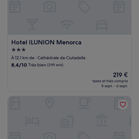
Hotel ILUNION Menorca
Hotel ILUNION Menorca
Hébergement
3.0 étoiles
À 12,1 km de : Cathédrale de Ciutadella
8.4
8,4/10
Très bien
(295 avis)
sur
Le
219 €
10,
nouveau
Très
taxes et frais compris
prix
5 sept. - 6 sept.
bien,
est
(295 avis)
de
Aparthotel Marinda Garden
219 €