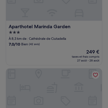
Aparthotel Marinda Garden
Aparthotel Marinda Garden
Hébergement
3.0 étoiles
À 8,3 km de : Cathédrale de Ciutadella
7.0
7,0/10
Bien
(42 avis)
sur
Le
249 €
10,
nouveau
Bien,
taxes et frais compris
prix
27 août - 28 août
(42 avis)
est
de
Hotel Rural Sant Ignasi
249 €