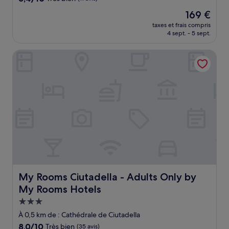
sur
Le
169 €
10,
nouveau
Très
taxes et frais compris
prix
4 sept. - 5 sept.
bien,
est
(11 avis)
de
My Rooms Ciutadella - Adults Only by My Rooms Hotels
169 €
My Rooms Ciutadella - Adults Only by My Rooms Hotels
My Rooms Ciutadella - Adults Only by
My Rooms Hotels
Hébergement
3.0 étoiles
À 0,5 km de : Cathédrale de Ciutadella
8.0
8,0/10
Très bien
(35 avis)