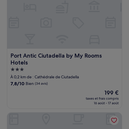
Port Antic Ciutadella by My Rooms Hotels
Port Antic Ciutadella by My Rooms
Hotels
Hébergement
3.0 étoiles
À 0,2 km de : Cathédrale de Ciutadella
7.8
7,8/10
Bien
(34 avis)
sur
Le
199 €
10,
nouveau
Bien,
taxes et frais compris
prix
16 août - 17 août
(34 avis)
est
de
Minura Hotel Cala Galdana & Apartamentos
199 €