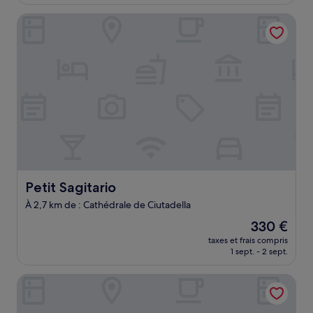
est
de
Petit Sagitario
274 €
Petit Sagitario
Petit Sagitario
À 2,7 km de : Cathédrale de Ciutadella
Le
330 €
nouveau
taxes et frais compris
prix
1 sept. - 2 sept.
est
de
Port Antic Ciutadella by My Rooms Hotels
330 €