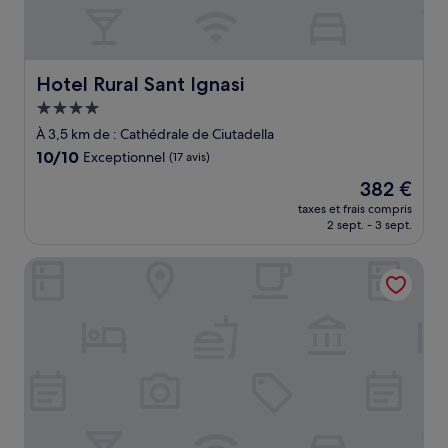
Hotel Rural Sant Ignasi
Hotel Rural Sant Ignasi
Hébergement
4.0 étoiles
À 3,5 km de : Cathédrale de Ciutadella
10.0
10/10
Exceptionnel
(17 avis)
sur
Le
382 €
10,
nouveau
Exceptionnel,
taxes et frais compris
prix
2 sept. - 3 sept.
(17 avis)
est
de
RVHotels Sea Club Menorca
382 €