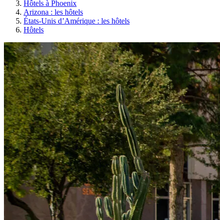
Hôtels à Phoenix
Arizona : les hôtels
États-Unis d’Amérique : les hôtels
Hôtels