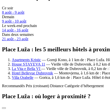
Ce soir
8 août - 9 août
Demain
9 août - 10 août
Le week-end prochain
14 août - 16 août
Dans deux semaines
21 août - 23 août
Place Luža : les 5 meilleurs hôtels à proxi
Apartments Kristic
— Gornji Kono, à 1 km de : Place Luža. Hôt
House STAYEVA 11
— Vieille ville de Dubrovnik, à 0,2 km d
La Vita e Bella VI
— Vieille ville de Dubrovnik, à 0,2 km de :
Hotel Bellevue Dubrovnik
— Montovjerna, à 1,6 km de : Place 
Villa Orabelle
— Gorica, à 1,6 km de : Place Luža. Hôtel 4 étoi
Recommandés
Prix (croissant)
Distance
Catégorie d’hébergement
Place Luža : où loger à proximité ?