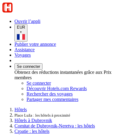
Ouvrir l’appli
EUR
•
Publier votre annonce
Assistance
Voyages
Se connecter
Obtenez des réductions instantanées grâce aux Prix
membres
Se connecter
Découvrir Hotels.com Rewards
Rechercher des voyages
Partager mes commentaires
Hôtels
Place Luža : les hôtels à proximité
Hôtels à Dubrovnik
Comitat de Dubrovnik-Neretva : les hôtels
Croatie : les hôtels