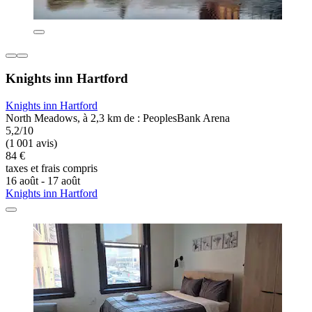
Knights inn Hartford
Knights inn Hartford
North Meadows, à 2,3 km de : PeoplesBank Arena
5,2/10
(1 001 avis)
84 €
taxes et frais compris
16 août - 17 août
Knights inn Hartford