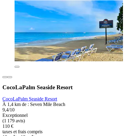
CocoLaPalm Seaside Resort
CocoLaPalm Seaside Resort
À 1,4 km de : Seven Mile Beach
9,4/10
Exceptionnel
(1 179 avis)
110 €
taxes et frais compris