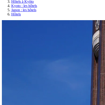
Hôtels à Kyōto
Kyoto : les hôtels
Japon : les hôtels
Hôtels