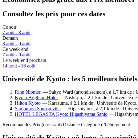
Consultez les prix pour ces dates
Ce soir
7 août - 8 août
Demain
8 août - 9 août
Ce week-end
7 août - 9 août
Le week-end prochain
14 août - 16 août
Université de Kyōto : les 5 meilleurs hôtel
Rinn Niomon
— Sakyo Ward (arrondissement), à 1,7 km de : Un
Kyoto Brighton Hotel
— Nishi-jin, à 2,1 km de : Université de
Hilton Kyoto
— Karasuma, à 2,1 km de : Université de Kyōto. H
Sanjoubou Sansou villa
— Higashiyama, à 2,1 km de : Universit
HOTEL LEGASTA Kyoto Higashiyama Sanjo
— Higashiyama, 
Recommandés
Prix (croissant)
Distance
Catégorie d’hébergement
Université de Kyōto : où loger à proximité