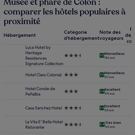
Musée et phare de Colon :
24 dernières
comparer les hôtels populaires à
heures
sur
proximité
la
base
Pe
d’un
Catégorie
Note des
Hébergement
déj
séjour
d’hébergement
voyageurs
com
d’une
Luca Hotel by
nuit
Heritage
pour
Merveilleux
Hébergement
9.0
Residences
786 avis
2 adultes.
3.5 étoiles
Signature Collection
Les
prix
Merveilleux
Hotel Class Colonial
Hébergement
et
9.0
197 avis
3.0 étoiles
la
disponibilité
Hotel Conde de
Excellent
sont
Hébergement
8.8
Peñalba
919 avis
susceptibles
3.0 étoiles
de
Excellent
changer.
Casa Sanchez Hotel
Hébergement
8.6
321 avis
Des
3.5 étoiles
conditions
La Vita E' Bella Hotel
Très bien
supplémentaires
Hébergement
8.4
Ristorante
163 avis
peuvent
3.5 étoiles
s’appliquer.