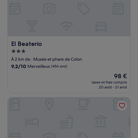
El Beaterio
El Beaterio
Hébergement
3.0 étoiles
À 2 km de : Musée et phare de Colon
9.2
9,2/10
Merveilleux
(456 avis)
sur
Le
98 €
10,
nouveau
Merveilleux,
taxes et frais compris
prix
20 août - 21 août
(456 avis)
est
de
Hodelpa Nicolas de Ovando
98 €