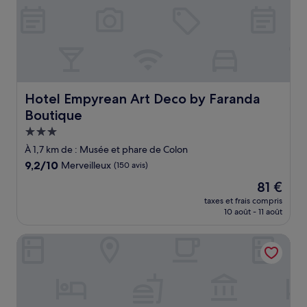
Hotel Empyrean Art Deco by Faranda Boutique
Hotel Empyrean Art Deco by Faranda
Boutique
Hébergement
3.0 étoiles
À 1,7 km de : Musée et phare de Colon
9.2
9,2/10
Merveilleux
(150 avis)
sur
Le
81 €
10,
nouveau
Merveilleux,
taxes et frais compris
prix
10 août - 11 août
(150 avis)
est
de
El Beaterio
81 €