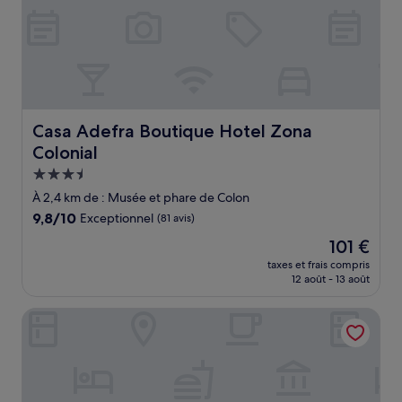
Casa Adefra Boutique Hotel Zona Colonial
Casa Adefra Boutique Hotel Zona
Colonial
Hébergement
3.5 étoiles
À 2,4 km de : Musée et phare de Colon
9.8
9,8/10
Exceptionnel
(81 avis)
sur
Le
101 €
10,
nouveau
Exceptionnel,
taxes et frais compris
prix
12 août - 13 août
(81 avis)
est
de
Hotel Empyrean Art Deco by Faranda Boutique
101 €