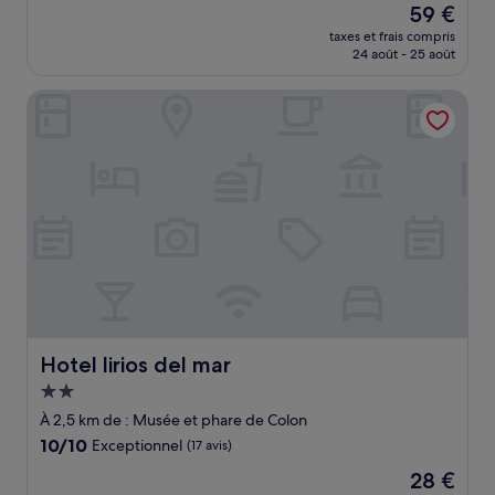
Le
59 €
10,
nouveau
Bien,
taxes et frais compris
prix
24 août - 25 août
(66 avis)
est
de
Hotel lirios del mar
59 €
Hotel lirios del mar
Hotel lirios del mar
Hébergement
2.0 étoiles
À 2,5 km de : Musée et phare de Colon
10.0
10/10
Exceptionnel
(17 avis)
sur
Le
28 €
10,