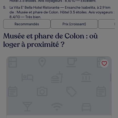
Hôtel 3.5 étoiles. Avis voyageurs : 8,6/10 — Excellent.
La Vita E' Bella Hotel Ristorante
— Ensanche Isabelita, à 2,9 km
de : Musée et phare de Colon. Hôtel 3.5 étoiles. Avis voyageurs :
8,4/10 — Très bien.
Recommandés
Prix (croissant)
Di
Musée et phare de Colon : où
loger à proximité ?
Luca Hotel by Heritage Residences Signature Collection