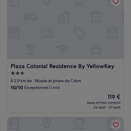
Plaza Colonial Residence By YellowKey
Plaza Colonial Residence By YellowKey
Hébergement
3.0 étoiles
À 2,9 km de : Musée et phare de Colon
10.0
10/10
Exceptionnel
(1 avis)
sur
Le
119 €
10,
nouveau
Exceptionnel,
taxes et frais compris
prix
26 août - 27 août
(1 avis)
est
de
Honky Tonk Colonial
119 €