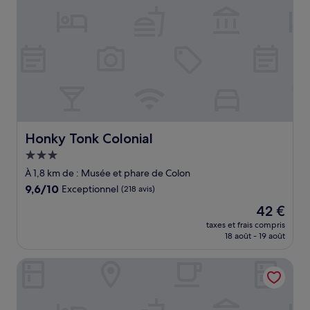
Honky Tonk Colonial
Honky Tonk Colonial
Hébergement
3.0 étoiles
À 1,8 km de : Musée et phare de Colon
9.6
9,6/10
Exceptionnel
(218 avis)
sur
Le
42 €
10,
nouveau
Exceptionnel,
taxes et frais compris
prix
18 août - 19 août
(218 avis)
est
de
Paseo Colonial - Sabbatical 1
42 €