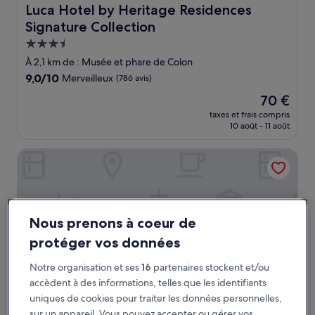
Luca Hotel by Heritage Residences Signature Collection
Luca Hotel by Heritage Residences
Signature Collection
Hébergement
3.5 étoiles
À 2,1 km de : Musée et phare de Colon
9.0
9,0/10
Merveilleux
(786 avis)
sur
Le
70 €
10,
nouveau
Merveilleux,
taxes et frais compris
prix
10 août - 11 août
(786 avis)
est
de
Hotel Class Colonial
70 €
Nous prenons à coeur de
protéger vos données
Notre organisation et ses
16
partenaires stockent et/ou
accèdent à des informations, telles que les identifiants
uniques de cookies pour traiter les données personnelles,
sur un appareil. Vous pouvez accepter ou gérer vos