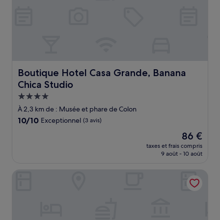
Boutique Hotel Casa Grande, Banana Chica Studio
Boutique Hotel Casa Grande, Banana
Chica Studio
Hébergement
4.0 étoiles
À 2,3 km de : Musée et phare de Colon
10.0
10/10
Exceptionnel
(3 avis)
sur
Le
86 €
10,
nouveau
Exceptionnel,
taxes et frais compris
prix
9 août - 10 août
(3 avis)
est
de
Casa Adefra Boutique Hotel Zona Colonial
86 €