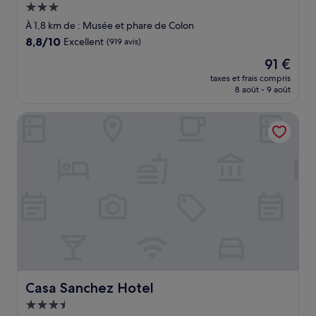
Hébergement
3.0 étoiles
À 1,8 km de : Musée et phare de Colon
8.8
8,8/10
Excellent
(919 avis)
sur
Le
91 €
10,
nouveau
Excellent,
taxes et frais compris
prix
8 août - 9 août
(919 avis)
est
de
Casa Sanchez Hotel
91 €
Casa Sanchez Hotel
Casa Sanchez Hotel
Hébergement