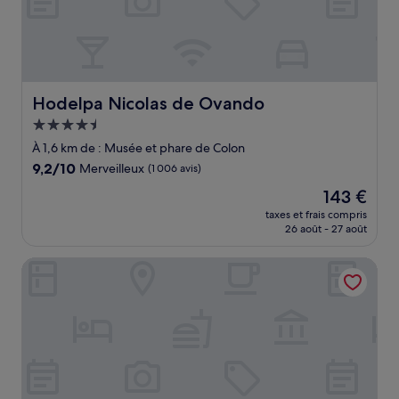
Hodelpa Nicolas de Ovando
Hodelpa Nicolas de Ovando
Hébergement
4.5 étoiles
À 1,6 km de : Musée et phare de Colon
9.2
9,2/10
Merveilleux
(1 006 avis)
sur
Le
143 €
10,
nouveau
Merveilleux,
taxes et frais compris
prix
26 août - 27 août
(1 006 avis)
est
de
Kimpton Las Mercedes by IHG
143 €