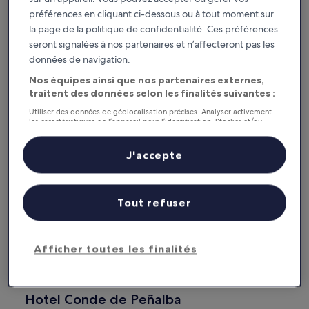
Hotel Class Colonial
Hotel Class Colonial
préférences en cliquant ci-dessous ou à tout moment sur
Hébergement
la page de la politique de confidentialité. Ces préférences
3.0 étoiles
À 2,5 km de : Musée et phare de Colon
seront signalées à nos partenaires et n’affecteront pas les
9.0
9,0/10
Merveilleux
(197 avis)
données de navigation.
sur
Le
59 €
Nos équipes ainsi que nos partenaires externes,
10,
nouveau
traitent des données selon les finalités suivantes :
Merveilleux,
taxes et frais compris
prix
8 août - 9 août
(197 avis)
Utiliser des données de géolocalisation précises. Analyser activement
est
les caractéristiques de l’appareil pour l’identification. Stocker et/ou
de
accéder à des informations sur un appareil. Publicités et contenu
Hotel Conde de Peñalba
59 €
personnalisés, mesure de performance des publicités et du contenu,
études d’audience et développement de services.
J'accepte
Liste de nos partenaires (fournisseurs)
Tout refuser
Afficher toutes les finalités
Hotel Conde de Peñalba
Hotel Conde de Peñalba