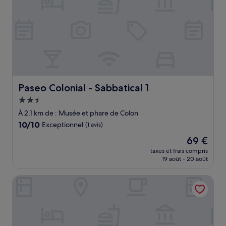
Paseo Colonial - Sabbatical 1
Paseo Colonial - Sabbatical 1
Hébergement
2.5 étoiles
À 2,1 km de : Musée et phare de Colon
10.0
10/10
Exceptionnel
(1 avis)
sur
Le
69 €
10,
nouveau
Exceptionnel,
taxes et frais compris
prix
19 août - 20 août
(1 avis)
est
de
Boutique Hotel Casa Grande, Banana Chica Studio
69 €