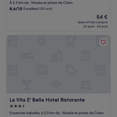
3.5 étoiles
À 2,3 km de : Musée et phare de Colon
8.6
8,6/10
Excellent
(321 avis)
sur
Le
54 €
10,
nouveau
Excellent,
taxes et frais compris
prix
23 août - 24 août
(321 avis)
est
de
La Vita E' Bella Hotel Ristorante
54 €
La Vita E' Bella Hotel Ristorante
La Vita E' Bella Hotel Ristorante
Hébergement
3.5 étoiles
Ensanche Isabelita, à 2,9 km de : Musée et phare de Colon