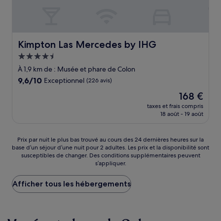
Kimpton Las Mercedes by IHG
Kimpton Las Mercedes by IHG
Hébergement
4.5 étoiles
À 1,9 km de : Musée et phare de Colon
9.6
9,6/10
Exceptionnel
(226 avis)
sur
Le
168 €
10,
nouveau
Exceptionnel,
taxes et frais compris
prix
18 août - 19 août
(226 avis)
est
de
168 €
Prix
Prix par nuit le plus bas trouvé au cours des 24 dernières heures sur la
base d’un séjour d’une nuit pour 2 adultes. Les prix et la disponibilité sont
par
susceptibles de changer. Des conditions supplémentaires peuvent
nuit
s’appliquer.
le
plus
Afficher tous les hébergements
bas
trouvé
au
cours
des