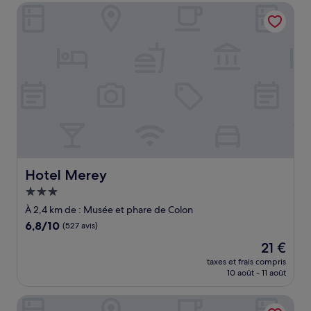
de
Hotel Merey
56 €
Hotel Merey
Hotel Merey
Hébergement
3.0 étoiles
À 2,4 km de : Musée et phare de Colon
6.8
6,8/10
(527 avis)
sur
Le
21 €
10,
nouveau
(527 avis)
taxes et frais compris
prix
10 août - 11 août
est
de
Plaza Colonial Residence By YellowKey
21 €