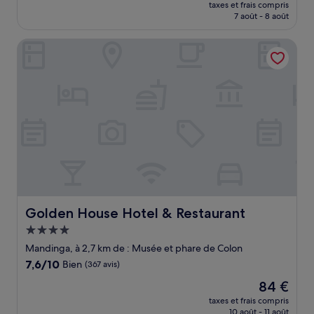
nouveau
Exceptionnel,
taxes et frais compris
prix
7 août - 8 août
(17 avis)
est
de
Golden House Hotel & Restaurant
28 €
Golden House Hotel & Restaurant
Golden House Hotel & Restaurant
Hébergement
4.0 étoiles
Mandinga, à 2,7 km de : Musée et phare de Colon
7.6
7,6/10
Bien
(367 avis)
sur
Le
84 €
10,
nouveau
Bien,
taxes et frais compris
prix
10 août - 11 août
(367 avis)