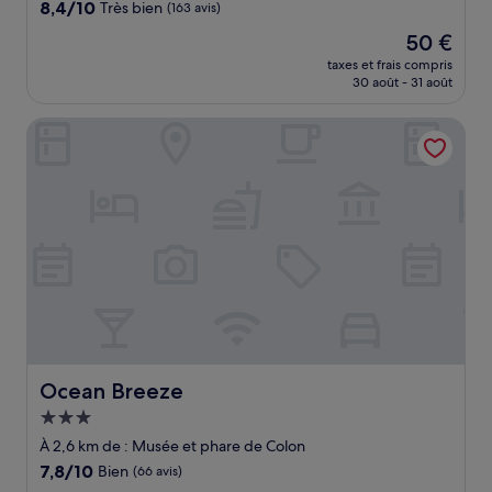
8.4
8,4/10
Très bien
(163 avis)
sur
Le
50 €
10,
nouveau
Très
taxes et frais compris
prix
30 août - 31 août
bien,
est
(163 avis)
de
Ocean Breeze
50 €
Ocean Breeze
Ocean Breeze
Hébergement
3.0 étoiles
À 2,6 km de : Musée et phare de Colon
7.8
7,8/10
Bien
(66 avis)
sur