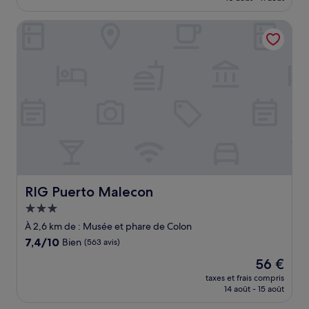
est
de
RIG Puerto Malecon
84 €
RIG Puerto Malecon
RIG Puerto Malecon
Hébergement
3.0 étoiles
À 2,6 km de : Musée et phare de Colon
7.4
7,4/10
Bien
(563 avis)
sur
Le
56 €
10,
nouveau
Bien,
taxes et frais compris
prix
14 août - 15 août
(563 avis)
est