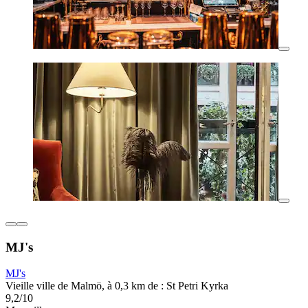
MJ's
MJ's
Vieille ville de Malmö, à 0,3 km de : St Petri Kyrka
9,2/10