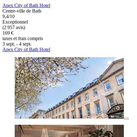
Apex City of Bath Hotel
Centre-ville de Bath
9,4/10
Exceptionnel
(2 957 avis)
169 €
taxes et frais compris
3 sept. - 4 sept.
Apex City of Bath Hotel