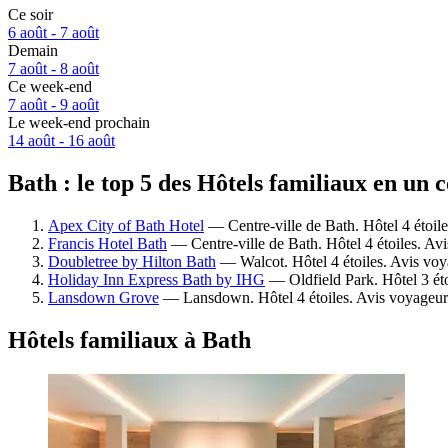
Ce soir
6 août - 7 août
Demain
7 août - 8 août
Ce week-end
7 août - 9 août
Le week-end prochain
14 août - 16 août
Bath : le top 5 des Hôtels familiaux en un 
Apex City of Bath Hotel
— Centre-ville de Bath. Hôtel 4 étoil
Francis Hotel Bath
— Centre-ville de Bath. Hôtel 4 étoiles. Av
Doubletree by Hilton Bath
— Walcot. Hôtel 4 étoiles. Avis voy
Holiday Inn Express Bath by IHG
— Oldfield Park. Hôtel 3 éto
Lansdown Grove
— Lansdown. Hôtel 4 étoiles. Avis voyageurs
Hôtels familiaux à Bath