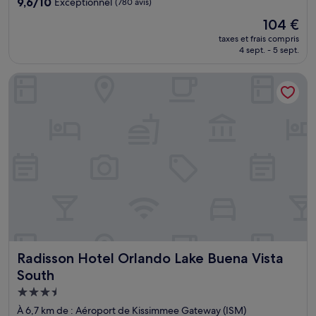
9.6
9,6/10
Exceptionnel
(780 avis)
sur
Le
104 €
10,
nouveau
Exceptionnel,
taxes et frais compris
prix
4 sept. - 5 sept.
(780 avis)
est
de
Radisson Hotel Orlando Lake Buena Vista South
104 €
Radisson Hotel Orlando Lake Buena Vista South
Radisson Hotel Orlando Lake Buena Vista
South
Hébergement
3.5 étoiles
À 6,7 km de : Aéroport de Kissimmee Gateway (ISM)