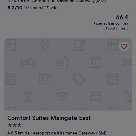
À 7,4 km de : Aéroport de Kissimmee Gateway (ISM)
8.2
8,2/10
Très bien
(1 171 avis)
sur
Le
66 €
10,
nouveau
Très
taxes et frais compris
prix
31 août - 1 sept.
bien,
est
(1 171 avis)
de
Comfort Suites Maingate East
66 €
Comfort Suites Maingate East
Comfort Suites Maingate East
Hébergement
3.0 étoiles
À 8,5 km de : Aéroport de Kissimmee Gateway (ISM)