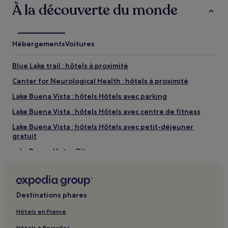
À la découverte du monde
Hébergements
Voitures
Blue Lake trail : hôtels à proximité
Center for Neurological Health : hôtels à proximité
Lake Buena Vista : hôtels Hôtels avec parking
Lake Buena Vista : hôtels Hôtels avec centre de fitness
Lake Buena Vista : hôtels Hôtels avec petit-déjeuner
gratuit
Lake Buena Vista : Gîtes
Lake Buena Vista : Appart’hôtels
Lake Buena Vista : Maison d’hôtes
Destinations phares
Lake Buena Vista : hôtels 3 étoiles
Lake Buena Vista : hôtels 5 étoiles
Hôtels en France
Lake Buena Vista : hôtels Hôtels avec spa
Hôtels à Bruxelles