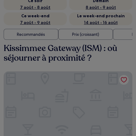
Ce soir
Demain
7 août - 8 août
8 août - 9 août
Ce week-end
Le week-end prochain
7 août - 9 août
14 août - 16 août
Recommandés
Prix (croissant)
Di
Kissimmee Gateway (ISM) : où
séjourner à proximité ?
Oak Ridge Inn