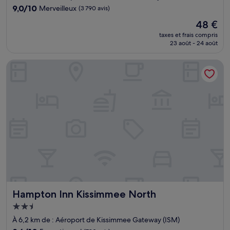
9.0
9,0/10
Merveilleux
(3 790 avis)
sur
Le
48 €
10,
nouveau
Merveilleux,
taxes et frais compris
prix
23 août - 24 août
(3 790 avis)
est
de
Hampton Inn Kissimmee North
48 €
Hampton Inn Kissimmee North
Hampton Inn Kissimmee North
Hébergement
2.5 étoiles
À 6,2 km de : Aéroport de Kissimmee Gateway (ISM)