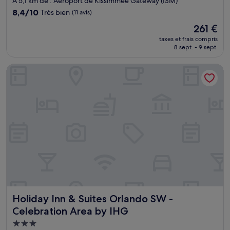
À 5,1 km de : Aéroport de Kissimmee Gateway (ISM)
8.4
8,4/10
Très bien
(11 avis)
sur
Le
261 €
10,
nouveau
Très
taxes et frais compris
prix
8 sept. - 9 sept.
bien,
est
(11 avis)
de
Holiday Inn & Suites Orlando SW - Celebration Area by IHG
261 €
Holiday Inn & Suites Orlando SW - Celebration Area by IH
Holiday Inn & Suites Orlando SW -
Celebration Area by IHG
Hébergement