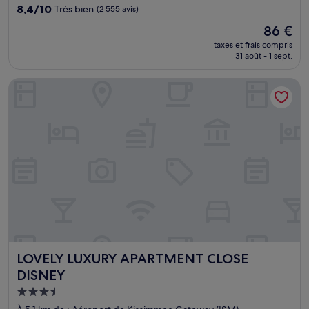
8.4
8,4/10
Très bien
(2 555 avis)
sur
Le
86 €
10,
nouveau
Très
taxes et frais compris
prix
31 août - 1 sept.
bien,
est
(2 555 avis)
de
LOVELY LUXURY APARTMENT CLOSE DISNEY
86 €
LOVELY LUXURY APARTMENT CLOSE DISNEY
LOVELY LUXURY APARTMENT CLOSE
DISNEY
Hébergement
3.5 étoiles