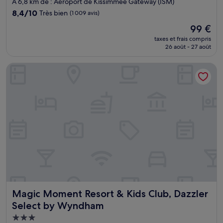
À 6,8 km de : Aéroport de Kissimmee Gateway (ISM)
8.4
8,4/10
Très bien
(1 009 avis)
sur
Le
99 €
10,
nouveau
Très
taxes et frais compris
prix
26 août - 27 août
bien,
est
(1 009 avis)
de
Magic Moment Resort & Kids Club, Dazzler Select by Wynd
99 €
Magic Moment Resort & Kids Club, Dazzler Select by Wy
Magic Moment Resort & Kids Club, Dazzler
Select by Wyndham
Hébergement