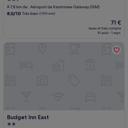
2.5 étoiles
À 7,8 km de : Aéroport de Kissimmee Gateway (ISM)
8.0
8,0/10
Très bien
(1 514 avis)
sur
Le
71 €
10,
nouveau
Très
taxes et frais compris
prix
31 août - 1 sept.
bien,
est
(1 514 avis)
de
Budget Inn East
71 €
Budget Inn East
Budget Inn East
Hébergement