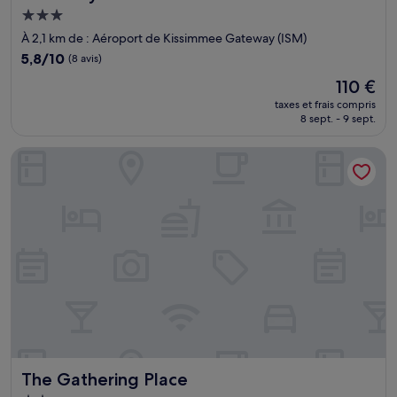
Hébergement
3.0 étoiles
À 2,1 km de : Aéroport de Kissimmee Gateway (ISM)
5.8
5,8/10
(8 avis)
sur
Le
110 €
10,
nouveau
(8 avis)
taxes et frais compris
prix
8 sept. - 9 sept.
est
de
The Gathering Place
110 €
The Gathering Place
The Gathering Place