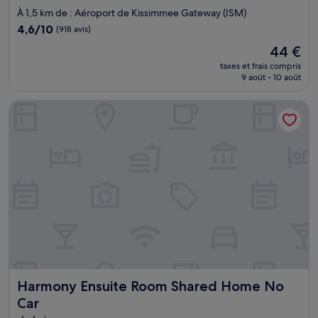
2.0 étoiles
À 1,5 km de : Aéroport de Kissimmee Gateway (ISM)
4.6
4,6/10
(918 avis)
sur
Le
44 €
10,
nouveau
(918 avis)
taxes et frais compris
prix
9 août - 10 août
est
de
Harmony Ensuite Room Shared Home No Car
44 €
Harmony Ensuite Room Shared Home No Car
Harmony Ensuite Room Shared Home No
Car