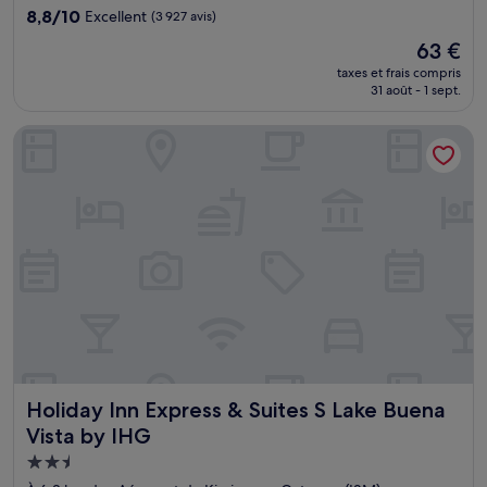
8.8
8,8/10
Excellent
(3 927 avis)
sur
Le
63 €
10,
nouveau
Excellent,
taxes et frais compris
prix
31 août - 1 sept.
(3 927 avis)
est
de
Holiday Inn Express & Suites S Lake Buena Vista by IHG
63 €
Holiday Inn Express & Suites S Lake Buena Vista by IHG
Holiday Inn Express & Suites S Lake Buena
Vista by IHG
Hébergement
2.5 étoiles