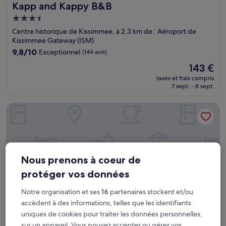
Kapp and Kappy B&B
Kapp and Kappy B&B
Hébergement
3.5 étoiles
Centre historique de Kissimmee, à 2,3 km de : Aéroport de
Kissimmee Gateway (ISM)
9.8
9,8/10
Exceptionnel
(144 avis)
sur
Le
143 €
10,
nouveau
Exceptionnel,
taxes et frais compris
prix
7 sept. - 8 sept.
(144 avis)
est
de
Park Royal Orlando
143 €
Nous prenons à coeur de
protéger vos données
Notre organisation et ses
16
partenaires stockent et/ou
accèdent à des informations, telles que les identifiants
uniques de cookies pour traiter les données personnelles,
sur un appareil. Vous pouvez accepter ou gérer vos