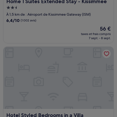
Home 1 Suites Extended Stay - Kissimmee
Home 1 Suites Extended Stay - Kissimmee
Hébergement
2.5 étoiles
À 1,5 km de : Aéroport de Kissimmee Gateway (ISM)
6.4
6,4/10
(1 002 avis)
sur
Le
56 €
10,
nouveau
(1 002 avis)
taxes et frais compris
prix
7 sept. - 8 sept.
est
de
Hotel Styled Bedrooms in a Villa
56 €
Hotel Styled Bedrooms in a Villa
Hotel Styled Bedrooms in a Villa