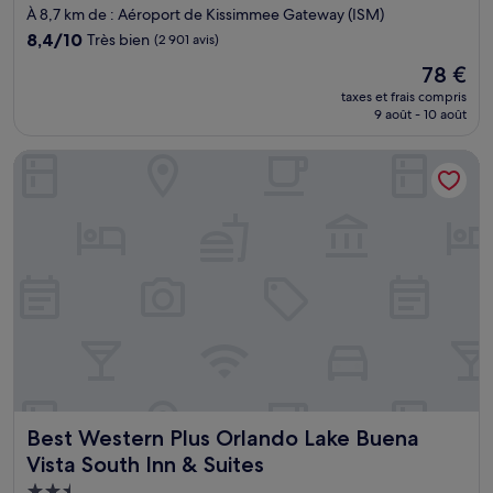
3.0 étoiles
À 8,7 km de : Aéroport de Kissimmee Gateway (ISM)
8.4
8,4/10
Très bien
(2 901 avis)
sur
Le
78 €
10,
nouveau
Très
taxes et frais compris
prix
9 août - 10 août
bien,
est
(2 901 avis)
de
Best Western Plus Orlando Lake Buena Vista South Inn & Sui
78 €
Best Western Plus Orlando Lake Buena Vista South Inn & Su
Best Western Plus Orlando Lake Buena
Vista South Inn & Suites
Hébergement