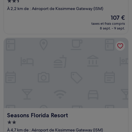
Hébergement
2.5 étoiles
À 2,2 km de : Aéroport de Kissimmee Gateway (ISM)
Le
107 €
nouveau
taxes et frais compris
prix
8 sept. - 9 sept.
est
de
Seasons Florida Resort
107 €
Seasons Florida Resort
Seasons Florida Resort
Hébergement
2.0 étoiles
À 4,7 km de : Aéroport de Kissimmee Gateway (ISM)