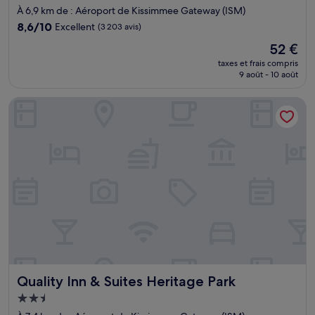
3.0 étoiles
À 6,9 km de : Aéroport de Kissimmee Gateway (ISM)
8.6
8,6/10
Excellent
(3 203 avis)
sur
Le
52 €
10,
nouveau
Excellent,
taxes et frais compris
prix
9 août - 10 août
(3 203 avis)
est
de
Quality Inn & Suites Heritage Park
52 €
Quality Inn & Suites Heritage Park
Quality Inn & Suites Heritage Park
Hébergement
2.5 étoiles