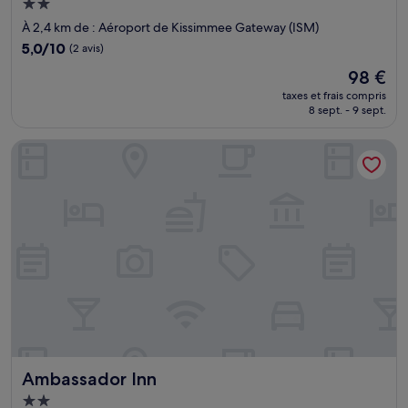
Hébergement
2.0 étoiles
À 2,4 km de : Aéroport de Kissimmee Gateway (ISM)
5.0
5,0/10
(2 avis)
sur
Le
98 €
10,
nouveau
(2 avis)
taxes et frais compris
prix
8 sept. - 9 sept.
est
de
Ambassador Inn
98 €
Ambassador Inn
Ambassador Inn
Hébergement