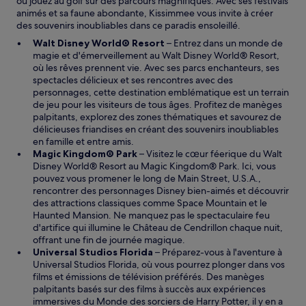
ou jouez au golf sur des parcours magnifiques. Avec ses festivals
animés et sa faune abondante, Kissimmee vous invite à créer
des souvenirs inoubliables dans ce paradis ensoleillé.
Walt Disney World® Resort
– Entrez dans un monde de
magie et d'émerveillement au Walt Disney World® Resort,
où les rêves prennent vie. Avec ses parcs enchanteurs, ses
spectacles délicieux et ses rencontres avec des
personnages, cette destination emblématique est un terrain
de jeu pour les visiteurs de tous âges. Profitez de manèges
palpitants, explorez des zones thématiques et savourez de
délicieuses friandises en créant des souvenirs inoubliables
en famille et entre amis.
Magic Kingdom® Park
– Visitez le cœur féerique du Walt
Disney World® Resort au Magic Kingdom® Park. Ici, vous
pouvez vous promener le long de Main Street, U.S.A.,
rencontrer des personnages Disney bien-aimés et découvrir
des attractions classiques comme Space Mountain et le
Haunted Mansion. Ne manquez pas le spectaculaire feu
d'artifice qui illumine le Château de Cendrillon chaque nuit,
offrant une fin de journée magique.
Universal Studios Florida
– Préparez-vous à l'aventure à
Universal Studios Florida, où vous pourrez plonger dans vos
films et émissions de télévision préférés. Des manèges
palpitants basés sur des films à succès aux expériences
immersives du Monde des sorciers de Harry Potter, il y en a