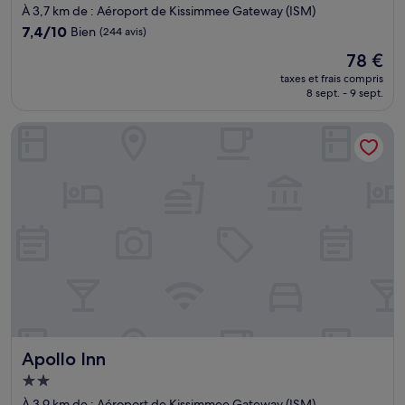
2.0 étoiles
À 3,7 km de : Aéroport de Kissimmee Gateway (ISM)
7.4
7,4/10
Bien
(244 avis)
sur
Le
78 €
10,
nouveau
Bien,
taxes et frais compris
prix
8 sept. - 9 sept.
(244 avis)
est
de
Apollo Inn
78 €
Apollo Inn
Apollo Inn
Hébergement
2.0 étoiles
À 3,9 km de : Aéroport de Kissimmee Gateway (ISM)