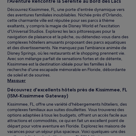
d’une
l'Aventure Rencontre la Sérénité au Bord des Lacs
nuit
Découvrez Kissimmee, FL, une porte d'entrée dynamique vers
pour
des aventures familiales inoubliables. Nichée près d'Orlando,
2 adultes.
cette charmante ville est réputée pour ses parcs à thème
Les
exaltants, y compris la magie de Disney World et l'excitation
prix
d'Universal Studios. Explorez les lacs pittoresques pour la
et
navigation de plaisance et la pêche, ou détendez-vous dans des
la
complexes hôteliers amusants proposant des parcs aquatiques
disponibilité
et des divertissements. Ne manquez pas l'ambiance animée de
sont
Disney Springs, où les restaurants et le shopping prennent vie.
susceptibles
Avec son mélange parfait de sensations fortes et de détente,
de
Kissimmee est la destination idéale pour les familles à la
changer.
recherche d'une escapade mémorable en Floride, débordante
Des
de soleil et de sourires.
conditions
Masquer
supplémentaires
peuvent
Découvrez d'excellents hôtels près de Kissimmee, FL
s’appliquer.
(ISM-Kissimmee Gateway)
Kissimmee, FL, offre une variété d'hébergements hôteliers, des
complexes familiaux aux suites douillettes. Vous trouverez des
options adaptées à tous les budgets, offrant un accès facile aux
attractions et commodités, ce qui en fait un excellent point de
départ pour votre aventure en Floride. Explorez les maisons de
vacances pour un séjour plus spacieux. Voici quelques-uns des