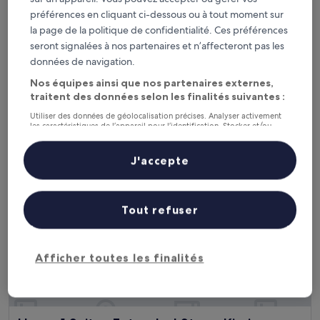
Park Royal Orlando
Park Royal Orlando
préférences en cliquant ci-dessous ou à tout moment sur
Hébergement
la page de la politique de confidentialité. Ces préférences
2.5 étoiles
seront signalées à nos partenaires et n’affecteront pas les
À 1,8 km de : Aéroport de Kissimmee Gateway (ISM)
données de navigation.
8.2
8,2/10
Très bien
(1 011 avis)
sur
Nos équipes ainsi que nos partenaires externes,
Le
49 €
10,
traitent des données selon les finalités suivantes :
nouveau
Très
taxes et frais compris
prix
10 août - 11 août
bien,
Utiliser des données de géolocalisation précises. Analyser activement
est
(1 011 avis)
les caractéristiques de l’appareil pour l’identification. Stocker et/ou
de
accéder à des informations sur un appareil. Publicités et contenu
Home 1 Suites Extended Stay - Kissimmee
personnalisés, mesure de performance des publicités et du contenu,
49 €
études d’audience et développement de services.
J'accepte
Liste de nos partenaires (fournisseurs)
Tout refuser
Afficher toutes les finalités