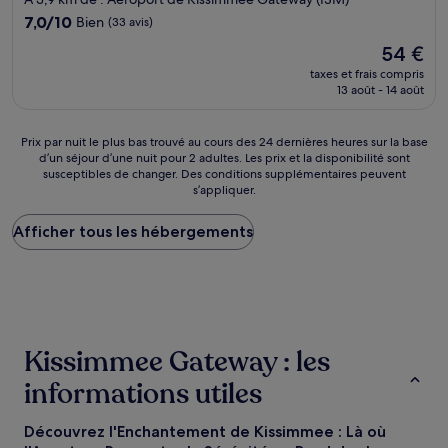
7.0
7,0/10
Bien
(33 avis)
sur
Le
54 €
10,
nouveau
Bien,
taxes et frais compris
prix
13 août - 14 août
(33 avis)
est
de
54 €
Prix
Prix par nuit le plus bas trouvé au cours des 24 dernières heures sur la base
d’un séjour d’une nuit pour 2 adultes. Les prix et la disponibilité sont
par
susceptibles de changer. Des conditions supplémentaires peuvent
nuit
s’appliquer.
le
plus
Afficher tous les hébergements
bas
trouvé
au
cours
des
24 dernières
heures
Kissimmee Gateway : les
sur
la
informations utiles
base
d’un
séjour
Découvrez l'Enchantement de Kissimmee : Là où