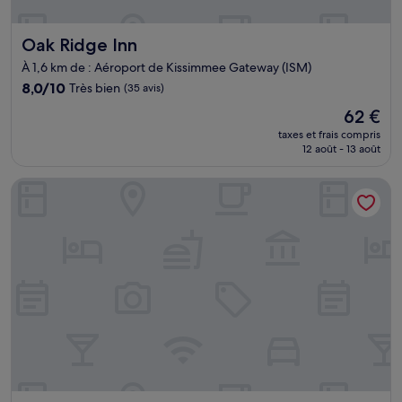
Oak Ridge Inn
Oak Ridge Inn
À 1,6 km de : Aéroport de Kissimmee Gateway (ISM)
8.0
8,0/10
Très bien
(35 avis)
sur
Le
62 €
10,
nouveau
Très
taxes et frais compris
prix
12 août - 13 août
bien,
est
(35 avis)
de
Kapp and Kappy B&B
62 €