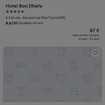
Hotel Borj Dhiafa
Hotel Borj Dhiafa
Hébergement
5.0 étoiles
À 3 km de : Aéroport de Sfax Thyna (SFA)
8.6
8,6/10
Excellent
(46 avis)
sur
Le
87 €
10,
nouveau
Excellent,
taxes et frais compris
prix
21 août - 22 août
(46 avis)
est
de
Hotel Palais Royal
87 €