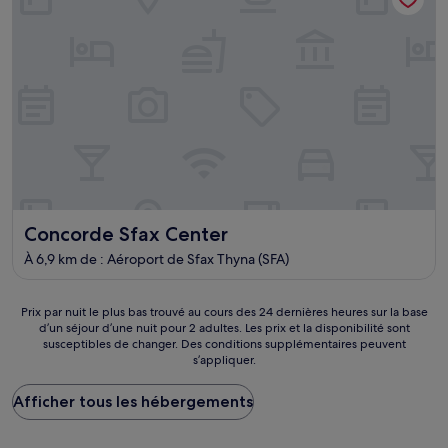
Concorde Sfax Center
Concorde Sfax Center
À 6,9 km de : Aéroport de Sfax Thyna (SFA)
Prix
Prix par nuit le plus bas trouvé au cours des 24 dernières heures sur la base
d’un séjour d’une nuit pour 2 adultes. Les prix et la disponibilité sont
par
susceptibles de changer. Des conditions supplémentaires peuvent
nuit
s’appliquer.
le
plus
Afficher tous les hébergements
bas
trouvé
au