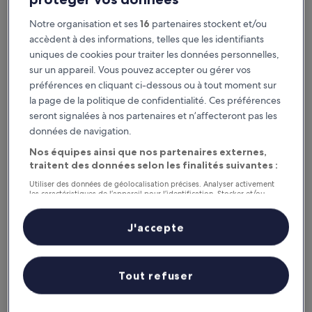
Notre organisation et ses
16
partenaires stockent et/ou
Hotel Sfax Centre
Hotel Sfax Centre
accèdent à des informations, telles que les identifiants
Hébergement
uniques de cookies pour traiter les données personnelles,
4.0 étoiles
À 6,8 km de : Aéroport de Sfax Thyna (SFA)
sur un appareil. Vous pouvez accepter ou gérer vos
8.0
8,0/10
Très bien
préférences en cliquant ci-dessous ou à tout moment sur
(151 avis)
sur
la page de la politique de confidentialité. Ces préférences
Le
61 €
10,
seront signalées à nos partenaires et n’affecteront pas les
nouveau
Très
taxes et frais compris
prix
données de navigation.
13 août - 14 août
bien,
est
(151 avis)
Nos équipes ainsi que nos partenaires externes,
de
Les Oliviers Palace
traitent des données selon les finalités suivantes :
61 €
Utiliser des données de géolocalisation précises. Analyser activement
les caractéristiques de l’appareil pour l’identification. Stocker et/ou
accéder à des informations sur un appareil. Publicités et contenu
personnalisés, mesure de performance des publicités et du contenu,
études d’audience et développement de services.
J'accepte
Liste de nos partenaires (fournisseurs)
Tout refuser