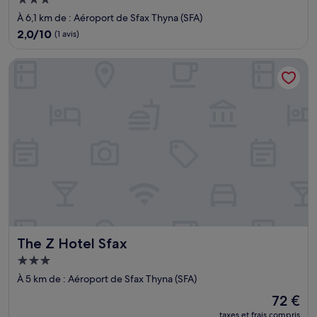
Hébergement
3.0 étoiles
À 6,1 km de : Aéroport de Sfax Thyna (SFA)
2.0
2,0/10
(1 avis)
sur
10,
The Z Hotel Sfax
(1 avis)
The Z Hotel Sfax
The Z Hotel Sfax
Hébergement
3.0 étoiles
À 5 km de : Aéroport de Sfax Thyna (SFA)
Le
72 €
nouveau
taxes et frais compris