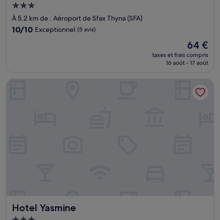
Hébergement
3.0 étoiles
À 5,2 km de : Aéroport de Sfax Thyna (SFA)
10.0
10/10
Exceptionnel
(5 avis)
sur
Le
64 €
10,
nouveau
Exceptionnel,
taxes et frais compris
prix
16 août - 17 août
(5 avis)
est
de
Hotel Yasmine
64 €
Hotel Yasmine
Hotel Yasmine