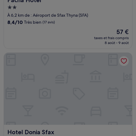
Hébergement
2.0 étoiles
À 6,2 km de : Aéroport de Sfax Thyna (SFA)
8.4
8,4/10
Très bien
(17 avis)
sur
Le
57 €
10,
nouveau
Très
taxes et frais compris
prix
8 août - 9 août
bien,
est
(17 avis)
de
Hotel Donia Sfax
57 €
Hotel Donia Sfax
Hotel Donia Sfax