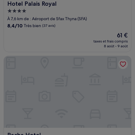
Hotel Palais Royal
Hotel Palais Royal
Hébergement
4.0 étoiles
À 7,6 km de : Aéroport de Sfax Thyna (SFA)
8.4
8,4/10
Très bien
(37 avis)
sur
Le
61 €
10,
nouveau
Très
taxes et frais compris
prix
8 août - 9 août
bien,
est
(37 avis)
de
Pacha Hotel
61 €
Pacha Hotel
Pacha Hotel