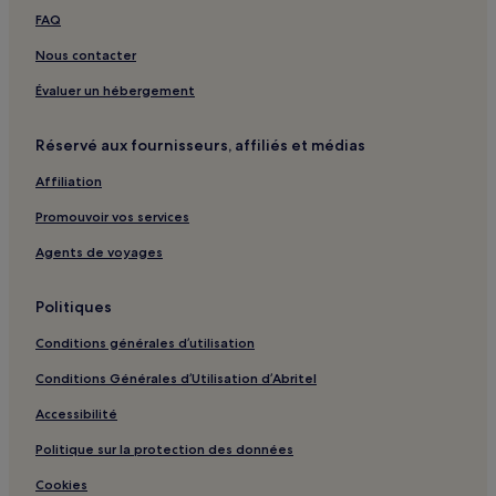
Sfax : hôtels 3 étoiles
FAQ
Sfax : hôtels Hôtels familiaux
Nous contacter
Sfax : hôtels Hôtels avec piscine
Évaluer un hébergement
Réservé aux fournisseurs, affiliés et médias
Affiliation
Promouvoir vos services
Agents de voyages
Politiques
Conditions générales d’utilisation
Conditions Générales d’Utilisation d’Abritel
Accessibilité
Politique sur la protection des données
Cookies