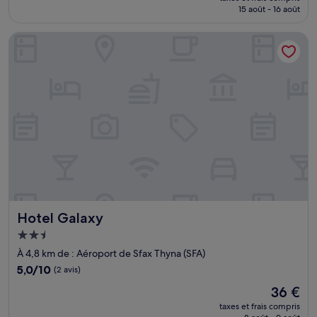
prix
15 août - 16 août
est
de
Hotel Galaxy
72 €
Hotel Galaxy
Hotel Galaxy
Hébergement
2.5 étoiles
À 4,8 km de : Aéroport de Sfax Thyna (SFA)
5.0
5,0/10
(2 avis)
sur
Le
36 €
10,
nouveau
(2 avis)
taxes et frais compris
prix