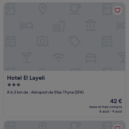
de
Hotel El Layeli
57 €
Hotel El Layeli
Hotel El Layeli
Hébergement
3.0 étoiles
À 6,3 km de : Aéroport de Sfax Thyna (SFA)
Le
42 €
nouveau
taxes et frais compris
prix
8 août - 9 août
est
de
Concorde Sfax Center
42 €