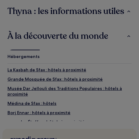
peuvent
Thyna : les informations utiles
s’appliquer.
À la découverte du monde
Hébergements
La Kasbah de Sfax : hôtels à proximité
Grande Mosquée de Sfax : hôtels à proximité
Musée Dar Jellouli des Traditions Populaires : hôtels à
proximité
Médina de Sfax : hôtels
Borj Ennar : hôtels à proximité
Souq des Étoffes : hôtels à proximité
Tina : hôtels