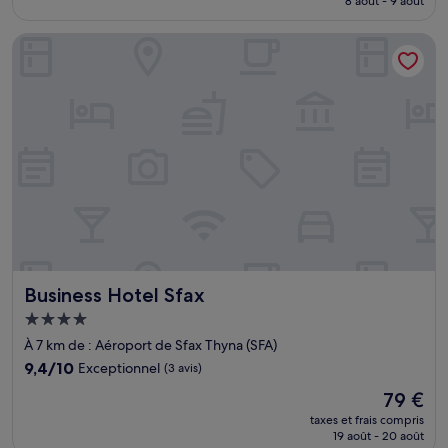
8 août - 9 août
est
de
Business Hotel Sfax
36 €
Business Hotel Sfax
Business Hotel Sfax
Hébergement
4.0 étoiles
À 7 km de : Aéroport de Sfax Thyna (SFA)
9.4
9,4/10
Exceptionnel
(3 avis)
sur
Le
79 €
10,
nouveau
Exceptionnel,
taxes et frais compris
prix
19 août - 20 août
(3 avis)