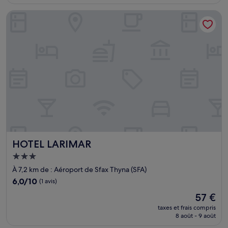
est
de
HOTEL LARIMAR
79 €
HOTEL LARIMAR
HOTEL LARIMAR
Hébergement
3.0 étoiles
À 7,2 km de : Aéroport de Sfax Thyna (SFA)
6.0
6,0/10
(1 avis)
sur
Le
57 €
10,
nouveau
(1 avis)
taxes et frais compris
prix
8 août - 9 août
est