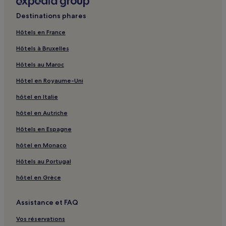
Sakeit Eddaeir : hôtels
Destinations phares
Dar Mohammed Salah : hôtels
Sakiet Ezzit : hôtels
Hôtels en France
Arrondissement El Bosten : hôtels
Hôtels à Bruxelles
Centre Ville : hôtels Hôtels avec parking
Hôtels au Maroc
Sfax : hôtels Hôtels avec parking
Hôtel en Royaume-Uni
Sfax : hôtels
hôtel en Italie
Musée archéologique de Sfax : hôtels à proximité
hôtel en Autriche
Stade Taïeb Mehiri : hôtels à proximité
Hôtels en Espagne
Gremda : hôtels
hôtel en Monaco
El Ain : hôtels
Hôtels au Portugal
Pic ville : hôtels
hôtel en Grèce
Sfax Eljadida : hôtels
Gouvernorat de Sfax : hôtels
Assistance et FAQ
Sfax Sud : hôtels
Vos réservations