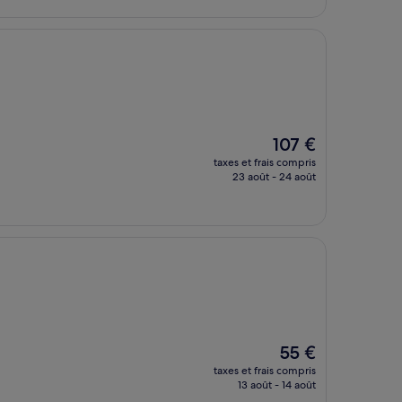
106 €
Le
107 €
nouveau
taxes et frais compris
prix
23 août - 24 août
est
de
107 €
Le
55 €
nouveau
taxes et frais compris
prix
13 août - 14 août
est