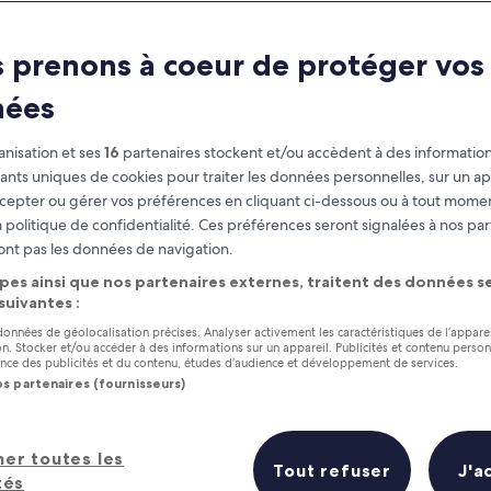
 prenons à coeur de protéger vos
nées
nisation et ses
16
partenaires stockent et/ou accèdent à des information
fiants uniques de cookies pour traiter les données personnelles, sur un ap
cepter ou gérer vos préférences en cliquant ci-dessous ou à tout momen
 politique de confidentialité. Ces préférences seront signalées à nos par
as
Gagnez des récompenses pour
ont pas les données de navigation.
chaque nuit séjournée
pes ainsi que nos partenaires externes, traitent des données se
 suivantes :
 données de géolocalisation précises. Analyser activement les caractéristiques de l’appare
tion. Stocker et/ou accéder à des informations sur un appareil. Publicités et contenu perso
ce des publicités et du contenu, études d’audience et développement de services.
os partenaires (fournisseurs)
Demain
Le week-end prochai
10 août - 11 août
14 août - 16 août
s 5 meilleurs hôtels à proximité en
her toutes les
Tout refuser
J'a
tés