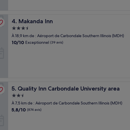
Makanda Inn
4. Makanda Inn
Hébergement
3.5 étoiles
À 18,9 km de : Aéroport de Carbondale Southern Illinois (MDH)
10.0
10/10
Exceptionnel
(39 avis)
sur
10,
Exceptionnel,
(39 avis)
Quality Inn Carbondale University area
5. Quality Inn Carbondale University area
Hébergement
2.5 étoiles
À 7,5 km de : Aéroport de Carbondale Southern Illinois (MDH)
5.8
5,8/10
(874 avis)
sur
10,
(874 avis)