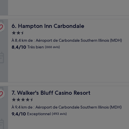
Hampton Inn Carbondale
6. Hampton Inn Carbondale
Hébergement
2.5 étoiles
À 8,4 km de : Aéroport de Carbondale Southern Illinois (MDH)
8.4
8,4/10
Très bien
(666 avis)
sur
10,
Très
bien,
(666 avis)
Walker's Bluff Casino Resort
7. Walker's Bluff Casino Resort
Hébergement
4.5 étoiles
À 9,4 km de : Aéroport de Carbondale Southern Illinois (MDH)
9.4
9,4/10
Exceptionnel
(493 avis)
sur
10,
Exceptionnel,