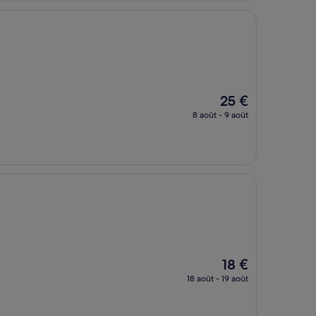
Le
25 €
nouveau
8 août - 9 août
prix
est
de
25 €
Le
18 €
nouveau
18 août - 19 août
prix
est
de