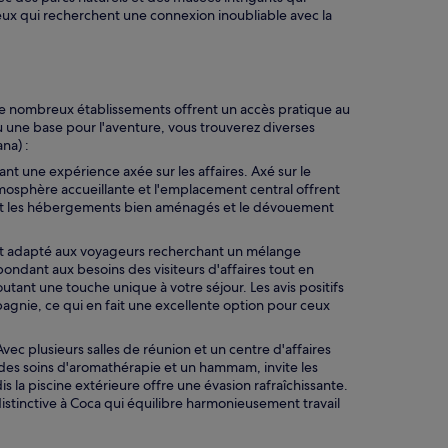
 ceux qui recherchent une connexion inoubliable avec la
 nombreux établissements offrent un accès pratique au
u une base pour l'aventure, vous trouverez diverses
na) :
ant une expérience axée sur les affaires. Axé sur le
mosphère accueillante et l'emplacement central offrent
cient les hébergements bien aménagés et le dévouement
ent adapté aux voyageurs recherchant un mélange
ondant aux besoins des visiteurs d'affaires tout en
tant une touche unique à votre séjour. Les avis positifs
pagnie, ce qui en fait une excellente option pour ceux
Avec plusieurs salles de réunion et un centre d'affaires
des soins d'aromathérapie et un hammam, invite les
is la piscine extérieure offre une évasion rafraîchissante.
stinctive à Coca qui équilibre harmonieusement travail