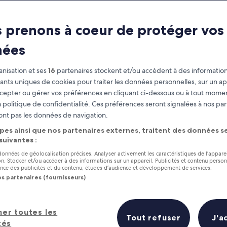
 prenons à coeur de protéger vos
nées
nisation et ses
16
partenaires stockent et/ou accèdent à des information
fiants uniques de cookies pour traiter les données personnelles, sur un ap
cepter ou gérer vos préférences en cliquant ci-dessous ou à tout momen
 politique de confidentialité. Ces préférences seront signalées à nos par
as
Gagnez des récompenses pour
ont pas les données de navigation.
chaque nuit séjournée
pes ainsi que nos partenaires externes, traitent des données se
 suivantes :
 données de géolocalisation précises. Analyser activement les caractéristiques de l’appare
tion. Stocker et/ou accéder à des informations sur un appareil. Publicités et contenu perso
ce des publicités et du contenu, études d’audience et développement de services.
os partenaires (fournisseurs)
Demain
Ce week-end
8 août - 9 août
7 août - 9 août
: les 5 meilleurs hôtels à proximit
her toutes les
Tout refuser
J'a
tés