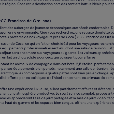
de la région. Coca est la destination hors des sentiers battus idéale pour
OCC-Francisco de Orellana)
ant des auberges de jeunesse économiques aux hôtels confortables. De
 amazonienne environnante. Que vous recherchiez une retraite douillette o
hôtels préférés de nos voyageurs près de Coca (OCC-Francisco de Orella
au cœur de Coca, ce qui en fait un choix idéal pour les voyageurs recherch
 équipements professionnels essentiels, dont une salle de réunion. L'at
nt un séjour sans encombre aux voyageurs exigeants. Les visiteurs appré
i en fait un choix solide pour ceux qui voyagent pour affaires.
eptant les animaux de compagnie dans cet hôtel 2,5 étoiles, parfaitem
ngue par ses équipements bien pensés, notamment une salle de réunion, rép
rantit que les compagnons à quatre pattes sont bien pris en charge, ajou
ilité offerte par les politiques de l'hôtel concernant les animaux de com
 offre une expérience luxueuse, alliant parfaitement affaires et détente. 
erchant une atmosphère productive. Le spa à service complet, proposant 
milles apprécieront l'aire de jeux partagée et la salle de jeux vidéo, tand
s haut de gamme et les espaces bien conçus, offrant une expérience di