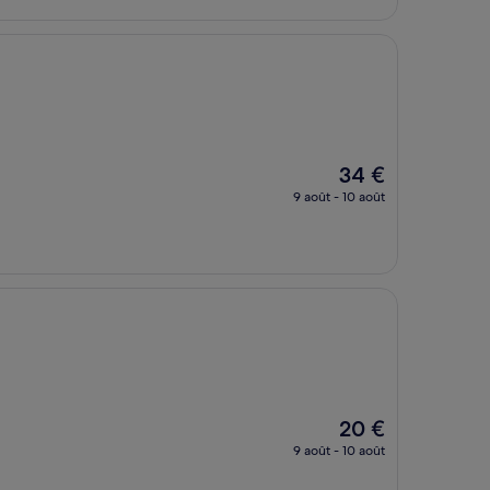
18 €
Le
34 €
nouveau
9 août - 10 août
prix
est
de
34 €
Le
20 €
nouveau
9 août - 10 août
prix
est