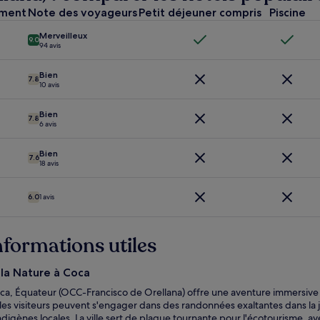
ement
Note des voyageurs
Petit déjeuner compris
Piscine
Merveilleux
9.0
94 avis
Bien
7.8
10 avis
Bien
7.8
6 avis
Bien
7.6
18 avis
6.0
1 avis
informations utiles
 la Nature à Coca
ca, Équateur (OCC-Francisco de Orellana) offre une aventure immersive a
 les visiteurs peuvent s'engager dans des randonnées exaltantes dans la 
gènes locales. La ville sert de plaque tournante pour l'écotourisme, ave