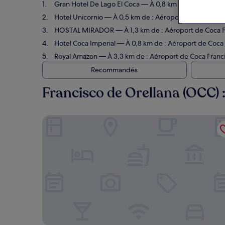
Gran Hotel De Lago El Coca
— À 0,8 km de : Aéroport de
Hotel Unicornio
— À 0,5 km de : Aéroport de Coca Franc
HOSTAL MIRADOR
— À 1,3 km de : Aéroport de Coca Fr
Hotel Coca Imperial
— À 0,8 km de : Aéroport de Coca F
Royal Amazon
— À 3,3 km de : Aéroport de Coca Francis
Recommandés
Francisco de Orellana (OCC) :
Gran Hotel De Lago El Coca