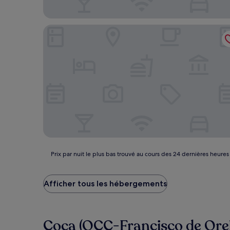
YARINA Eco Lodge
Prix
Prix par nuit le plus bas trouvé au cours des 24 dernières heures
par
nuit
le
Afficher tous les hébergements
plus
bas
trouvé
au
Coca (OCC-Francisco de Orell
cours