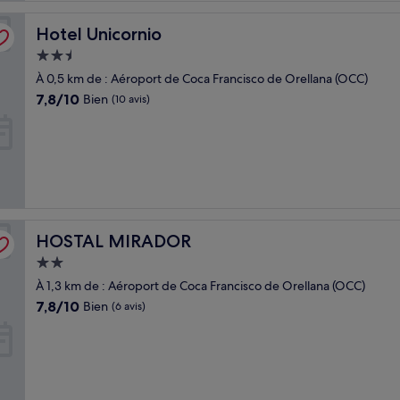
Hotel Unicornio
Hotel Unicornio
Hébergement
2.5 étoiles
À 0,5 km de : Aéroport de Coca Francisco de Orellana (OCC)
7.8
7,8/10
Bien
(10 avis)
sur
10,
Bien,
(10 avis)
HOSTAL MIRADOR
HOSTAL MIRADOR
Hébergement
2.0 étoiles
À 1,3 km de : Aéroport de Coca Francisco de Orellana (OCC)
7.8
7,8/10
Bien
(6 avis)
sur
10,
Bien,
(6 avis)