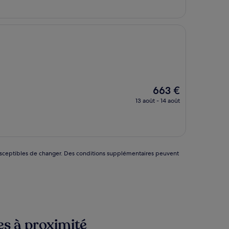
de
20 €
Le
663 €
nouveau
13 août - 14 août
prix
est
de
663 €
nt susceptibles de changer. Des conditions supplémentaires peuvent
es à proximité