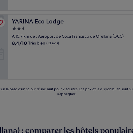
YARINA Eco Lodge
YARINA Eco Lodge
Hébergement
2.5 étoiles
À 15,7 km de : Aéroport de Coca Francisco de Orellana (OCC)
8.4
8,4/10
Très bien
(10 avis)
sur
10,
Très
bien,
(10 avis)
 sur la base d’un séjour d’une nuit pour 2 adultes. Les prix et la disponibilité so
s’appliquer.
ana) : comparer les hôtels populair