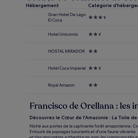
des
Hébergement
Catégorie d’héberg
24 dernières
Gran Hotel De Lago
heures
Hébergement
El Coca
sur
3.5 étoiles
la
base
Hotel Unicornio
Hébergement
d’un
2.5 étoiles
séjour
d’une
HOSTAL MIRADOR
Hébergement
nuit
2.0 étoiles
pour
2 adultes.
Hotel Coca Imperial
Hébergement
Les
2.5 étoiles
prix
et
Royal Amazon
Hébergement
la
2.0 étoiles
disponibilité
sont
Francisco de Orellana : les 
susceptibles
de
changer.
Découvrez le Cœur de l'Amazonie : La Toile de
Des
Niché aux portes de la captivante forêt amazonienne, Co
conditions
Entouré de paysages luxuriants et d'une faune vibrante,
supplémentaires
et des rencontres authentiques avec les communautés indi
peuvent