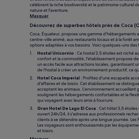
célèbrent la riche biodiversité et le patrimoine culturel 
s’appliquer.
nature et l'aventure.
Masquer
Découvrez de superbes hôtels près de Coca (
Coca, Équateur, propose une gamme d'hébergements all
centre-ville animé, aux restaurants locaux et à la forêt
options adaptées à vos besoins. Voici quelques-uns des 
Hostal Unicornio
: Ce hostal 2,5 étoiles est niché 
confort et la commodité, l'établissement propose des
un accès facile aux attractions locales, garantissa
de l'hostal à créer un environnement productif, ce qu
Hotel Coca Imperial
: Profitez d'une escapade acc
d'affaires et de loisirs. Cet établissement se disti
acceptant les animaux. L'environnement accueillant ga
soulignent les hébergements confortables et la flexib
qui voyagent avec leurs amis à fourrure.
Gran Hotel De Lago El Coca
: Cet hôtel 3,5 étoiles
ouvert 24h/24, il s'adresse aux professionnels rech
clients à se détendre après une longue journée. Les fa
Les voyageurs sont enthousiasmés par les équipement
et loisirs.
Masquer