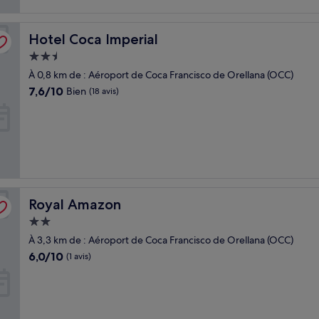
Hotel Coca Imperial
Hotel Coca Imperial
Hébergement
2.5 étoiles
À 0,8 km de : Aéroport de Coca Francisco de Orellana (OCC)
7.6
7,6/10
Bien
(18 avis)
sur
10,
Bien,
(18 avis)
Royal Amazon
Royal Amazon
Hébergement
2.0 étoiles
À 3,3 km de : Aéroport de Coca Francisco de Orellana (OCC)
6.0
6,0/10
(1 avis)
sur
10,
(1 avis)