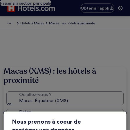
Passer à la section principale
Obtenir l’appli
Hôtels à Macas
Macas : les hôtels à proximité
Macas (XMS) : les hôtels à
proximité
Où allez-vous ?
Macas, Équateur (XMS)
Dates
ven. 21 août - sam. 22 août
Nous prenons à coeur de
protéger vos données
Voyageurs