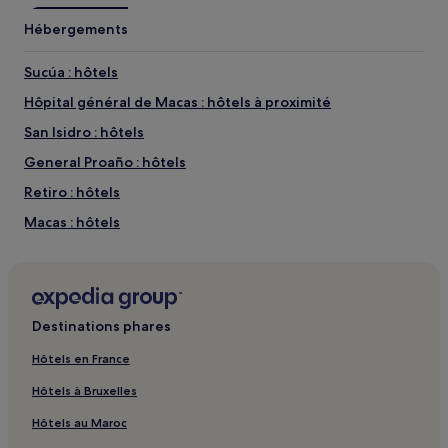
Hébergements
Sucúa : hôtels
Hôpital général de Macas : hôtels à proximité
San Isidro : hôtels
General Proaño : hôtels
Retiro : hôtels
Macas : hôtels
Sevilla Don Bosco : hôtels
Asunción : hôtels
Sinaï : hôtels
Destinations phares
Alshi : hôtels
Hôtels en France
Morona : hôtels
Hôtels à Bruxelles
Sucúa : hôtels
Hôtels au Maroc