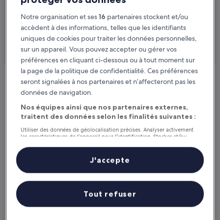
2 personnes, 1 chambre
Notre organisation et ses
16
partenaires stockent et/ou
accèdent à des informations, telles que les identifiants
Je voyage pour affaires
uniques de cookies pour traiter les données personnelles,
sur un appareil. Vous pouvez accepter ou gérer vos
Rechercher
préférences en cliquant ci-dessous ou à tout moment sur
la page de la politique de confidentialité. Ces préférences
seront signalées à nos partenaires et n’affecteront pas les
Options d’annulation gratuite en cas de
données de navigation.
changement de programme
Nos équipes ainsi que nos partenaires externes,
traitent des données selon les finalités suivantes :
Gagnez des récompenses pour chaque
Utiliser des données de géolocalisation précises. Analyser activement
nuit séjournée
les caractéristiques de l’appareil pour l’identification. Stocker et/ou
accéder à des informations sur un appareil. Publicités et contenu
personnalisés, mesure de performance des publicités et du contenu,
études d’audience et développement de services.
J'accepte
Économisez plus grâce aux Prix membres
Liste de nos partenaires (fournisseurs)
Tout refuser
Consultez les prix pour ces dates