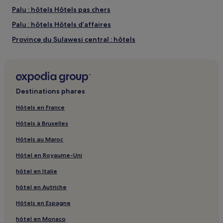
changer.
Palu : hôtels Hôtels pas chers
Des
conditions
Palu : hôtels Hôtels d’affaires
supplémentaires
Province du Sulawesi central : hôtels
peuvent
s’appliquer.
Destinations phares
Hôtels en France
Hôtels à Bruxelles
Hôtels au Maroc
Hôtel en Royaume-Uni
hôtel en Italie
hôtel en Autriche
Hôtels en Espagne
hôtel en Monaco