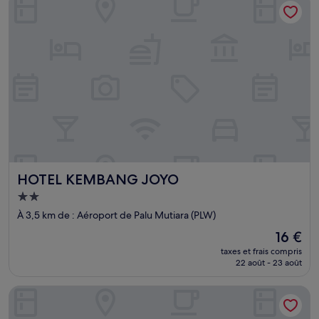
22 €
HOTEL KEMBANG JOYO
HOTEL KEMBANG JOYO
Hébergement
2.0 étoiles
À 3,5 km de : Aéroport de Palu Mutiara (PLW)
Le
16 €
nouveau
taxes et frais compris
prix
22 août - 23 août
est
de
Grand Sya Hotel
16 €