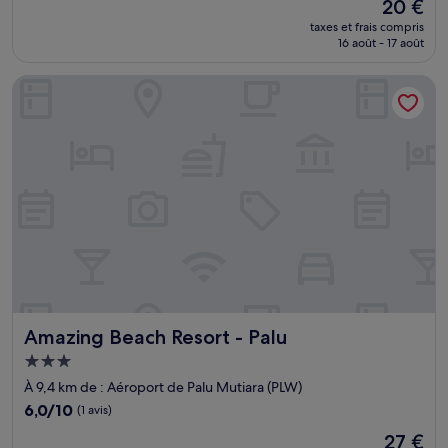
Le
20 €
10,
nouveau
Exceptionnel,
taxes et frais compris
prix
16 août - 17 août
(1 avis)
est
de
Amazing Beach Resort - Palu
20 €
Amazing Beach Resort - Palu
Amazing Beach Resort - Palu
Hébergement
3.0 étoiles
À 9,4 km de : Aéroport de Palu Mutiara (PLW)
6.0
6,0/10
(1 avis)
sur
Le
27 €
10,