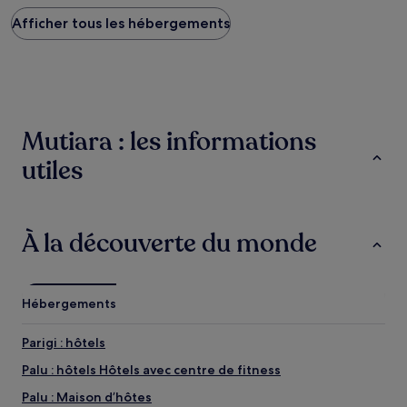
plus
Afficher tous les hébergements
bas
trouvé
au
cours
des
24 dernières
heures
Mutiara : les informations
sur
la
utiles
base
d’un
séjour
d’une
À la découverte du monde
nuit
pour
2 adultes.
Les
prix
Hébergements
et
la
Parigi : hôtels
disponibilité
sont
Palu : hôtels Hôtels avec centre de fitness
susceptibles
Palu : Maison d’hôtes
de