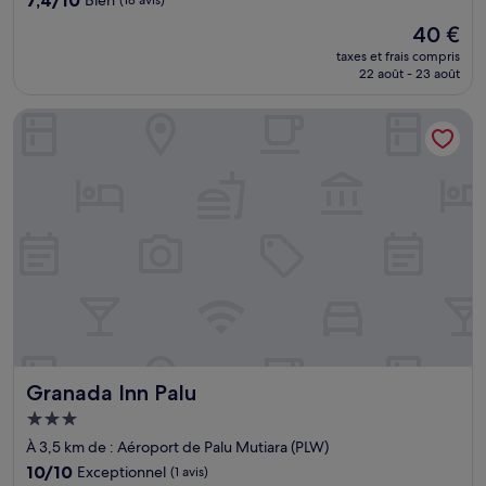
sur
Le
40 €
10,
nouveau
Bien,
taxes et frais compris
prix
22 août - 23 août
(18 avis)
est
de
Granada Inn Palu
40 €
Granada Inn Palu
Granada Inn Palu
Hébergement
3.0 étoiles
À 3,5 km de : Aéroport de Palu Mutiara (PLW)
10.0
10/10
Exceptionnel
(1 avis)