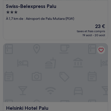
Swiss-Belexpress Palu
Swiss-Belexpress Palu
Hébergement
3.0 étoiles
À 1,7 km de : Aéroport de Palu Mutiara (PLW)
Le
23 €
nouveau
taxes et frais compris
prix
19 août - 20 août
est
de
Helsinki Hotel Palu
23 €
Helsinki Hotel Palu
Helsinki Hotel Palu