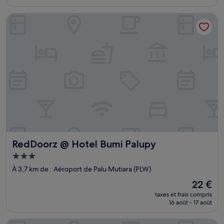
est
de
RedDoorz @ Hotel Bumi Palupy
7 €
RedDoorz @ Hotel Bumi Palupy
RedDoorz @ Hotel Bumi Palupy
Hébergement
3.0 étoiles
À 3,7 km de : Aéroport de Palu Mutiara (PLW)
Le
22 €
nouveau
taxes et frais compris
prix
16 août - 17 août
est
de
HOTEL KEMBANG JOYO