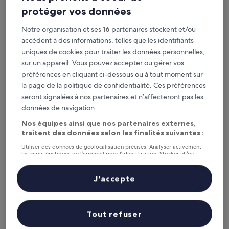
protéger vos données
Best Western Plus Coco Palu
Best Western Plus Coco Palu
Notre organisation et ses
16
partenaires stockent et/ou
Hébergement
accèdent à des informations, telles que les identifiants
3.5 étoiles
À 2,2 km de : Aéroport de Palu Mutiara (PLW)
uniques de cookies pour traiter les données personnelles,
8.0
8,0/10
Très bien
sur un appareil. Vous pouvez accepter ou gérer vos
(22 avis)
sur
préférences en cliquant ci-dessous ou à tout moment sur
Le
40 €
10,
la page de la politique de confidentialité. Ces préférences
nouveau
Très
taxes et frais compris
prix
seront signalées à nos partenaires et n’affecteront pas les
9 août - 10 août
bien,
est
(22 avis)
données de navigation.
de
Khas Palu Hotel
40 €
Nos équipes ainsi que nos partenaires externes,
traitent des données selon les finalités suivantes :
Utiliser des données de géolocalisation précises. Analyser activement
les caractéristiques de l’appareil pour l’identification. Stocker et/ou
accéder à des informations sur un appareil. Publicités et contenu
personnalisés, mesure de performance des publicités et du contenu,
études d’audience et développement de services.
J'accepte
Liste de nos partenaires (fournisseurs)
Tout refuser