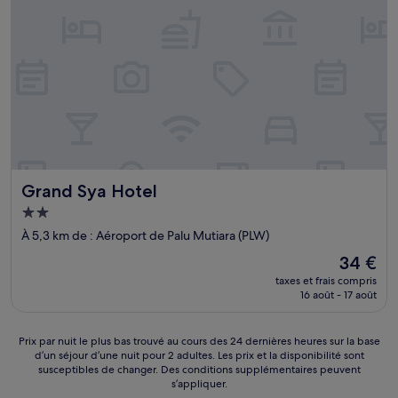
Grand Sya Hotel
Grand Sya Hotel
Hébergement
2.0 étoiles
À 5,3 km de : Aéroport de Palu Mutiara (PLW)
Le
34 €
nouveau
taxes et frais compris
prix
16 août - 17 août
est
de
34 €
Prix
Prix par nuit le plus bas trouvé au cours des 24 dernières heures sur la base
d’un séjour d’une nuit pour 2 adultes. Les prix et la disponibilité sont
par
susceptibles de changer. Des conditions supplémentaires peuvent
nuit
s’appliquer.
le