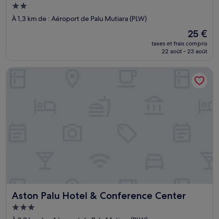
Hébergement
2.0 étoiles
À 1,3 km de : Aéroport de Palu Mutiara (PLW)
Le
25 €
nouveau
taxes et frais compris
prix
22 août - 23 août
est
de
Aston Palu Hotel & Conference Center
25 €
Aston Palu Hotel & Conference Center
Aston Palu Hotel & Conference Center
Hébergement
3.0 étoiles