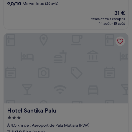
9.0
9,0/10
Merveilleux
(26 avis)
sur
Le
31 €
10,
nouveau
Merveilleux,
taxes et frais compris
prix
14 août - 15 août
(26 avis)
est
de
Hotel Santika Palu
31 €
Hotel Santika Palu
Hotel Santika Palu
Hébergement
3.0 étoiles
À 4,5 km de : Aéroport de Palu Mutiara (PLW)
7.4
7,4/10
Bien
(18 avis)