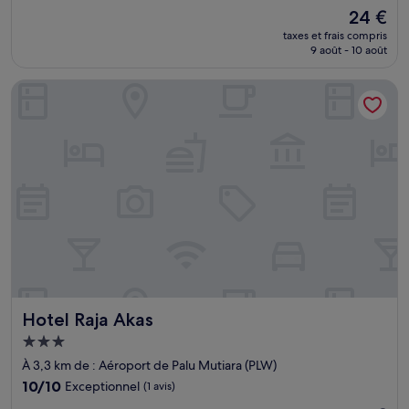
sur
Le
24 €
10,
nouveau
Exceptionnel,
taxes et frais compris
prix
9 août - 10 août
(1 avis)
est
de
Hotel Raja Akas
24 €
Hotel Raja Akas
Hotel Raja Akas
Hébergement
3.0 étoiles
À 3,3 km de : Aéroport de Palu Mutiara (PLW)
10.0
10/10
Exceptionnel
(1 avis)
sur