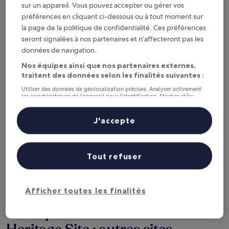
sur un appareil. Vous pouvez accepter ou gérer vos
Consultez les prix pour ces dates
préférences en cliquant ci-dessous ou à tout moment sur
la page de la politique de confidentialité. Ces préférences
Ce soir
Demain
seront signalées à nos partenaires et n’affecteront pas les
6 août - 7 août
7 août - 8 août
données de navigation.
Ce week-end
Le week-end prochain
Nos équipes ainsi que nos partenaires externes,
7 août - 9 août
14 août - 16 août
traitent des données selon les finalités suivantes :
Utiliser des données de géolocalisation précises. Analyser activement
Recommandés
Prix (croissant)
Di
les caractéristiques de l’appareil pour l’identification. Stocker et/ou
accéder à des informations sur un appareil. Publicités et contenu
personnalisés, mesure de performance des publicités et du contenu,
Champ de bataille Blood River
études d’audience et développement de services.
J'accepte
Heritage Site : où loger à
Liste de nos partenaires (fournisseurs)
proximité ?
Tout refuser
Afficher toutes les finalités
Champ de bataille Blood River