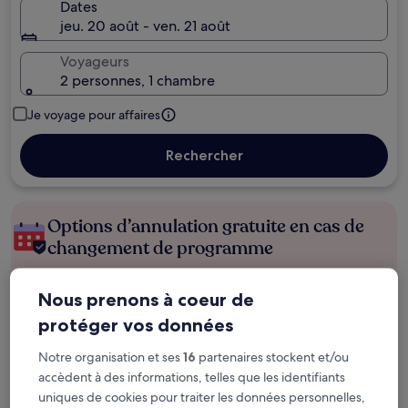
Dates
jeu. 20 août - ven. 21 août
Voyageurs
2 personnes, 1 chambre
Je voyage pour affaires
Rechercher
Options d’annulation gratuite en cas de
changement de programme
Gagnez des récompenses pour chaque
Nous prenons à coeur de
nuit séjournée
protéger vos données
Notre organisation et ses
16
partenaires stockent et/ou
Économisez plus grâce aux Prix membres
accèdent à des informations, telles que les identifiants
uniques de cookies pour traiter les données personnelles,