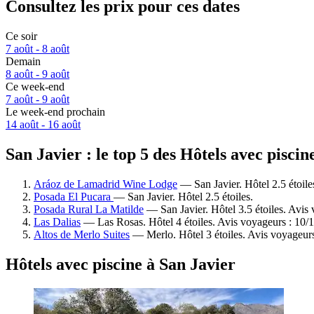
Consultez les prix pour ces dates
Ce soir
7 août - 8 août
Demain
8 août - 9 août
Ce week-end
7 août - 9 août
Le week-end prochain
14 août - 16 août
San Javier : le top 5 des Hôtels avec piscin
Aráoz de Lamadrid Wine Lodge
— San Javier. Hôtel 2.5 étoile
Posada El Pucara
— San Javier. Hôtel 2.5 étoiles.
Posada Rural La Matilde
— San Javier. Hôtel 3.5 étoiles. Avis
Las Dalias
— Las Rosas. Hôtel 4 étoiles. Avis voyageurs : 10/
Altos de Merlo Suites
— Merlo. Hôtel 3 étoiles. Avis voyageur
Hôtels avec piscine à San Javier