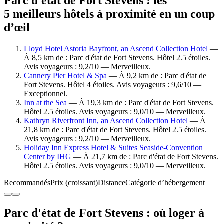
Parc d'état de Fort Stevens : les
5 meilleurs hôtels à proximité en un coup
d’œil
Lloyd Hotel Astoria Bayfront, an Ascend Collection Hotel
—
À 8,5 km de : Parc d'état de Fort Stevens. Hôtel 2.5 étoiles.
Avis voyageurs : 9,2/10 — Merveilleux.
Cannery Pier Hotel & Spa
— À 9,2 km de : Parc d'état de
Fort Stevens. Hôtel 4 étoiles. Avis voyageurs : 9,6/10 —
Exceptionnel.
Inn at the Sea
— À 19,3 km de : Parc d'état de Fort Stevens.
Hôtel 2.5 étoiles. Avis voyageurs : 9,0/10 — Merveilleux.
Kathryn Riverfront Inn, an Ascend Collection Hotel
— À
21,8 km de : Parc d'état de Fort Stevens. Hôtel 2.5 étoiles.
Avis voyageurs : 9,2/10 — Merveilleux.
Holiday Inn Express Hotel & Suites Seaside-Convention
Center by IHG
— À 21,7 km de : Parc d'état de Fort Stevens.
Hôtel 2.5 étoiles. Avis voyageurs : 9,0/10 — Merveilleux.
Recommandés
Prix (croissant)
Distance
Catégorie d’hébergement
Parc d'état de Fort Stevens : où loger à