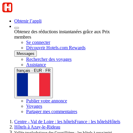
Obtenir l’appli
Obtenez des réductions instantanées grâce aux Prix
membres
Se connecter
Découvrir Hotels.com Rewards
Messages
Rechercher des voyages
Assistance
français · EUR · FR
Publier votre annonce
Voyages
Partager mes commentaires
Centre - Val de Loire : les hôtels
France : les hôtels
Hôtels
Hôtels à Azay-le-Rideau
Vallée troglodytique des Goupillières : les hôtels à proximité