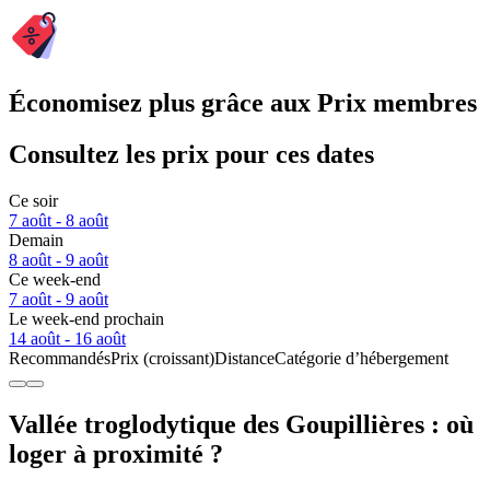
Économisez plus grâce aux Prix membres
Consultez les prix pour ces dates
Ce soir
7 août - 8 août
Demain
8 août - 9 août
Ce week-end
7 août - 9 août
Le week-end prochain
14 août - 16 août
Recommandés
Prix (croissant)
Distance
Catégorie d’hébergement
Vallée troglodytique des Goupillières : où
loger à proximité ?