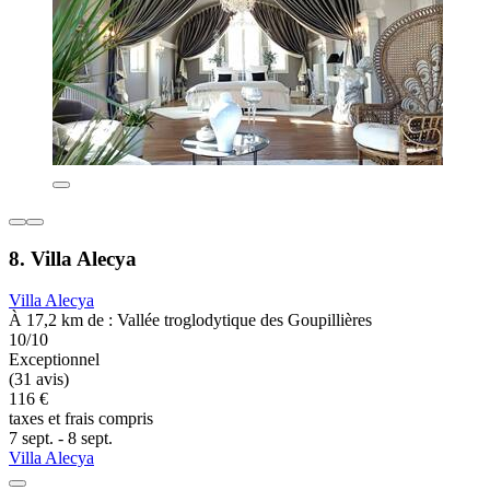
8. Villa Alecya
Villa Alecya
À 17,2 km de : Vallée troglodytique des Goupillières
10/10
Exceptionnel
(31 avis)
116 €
taxes et frais compris
7 sept. - 8 sept.
Villa Alecya