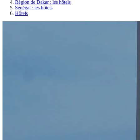
Région de Dakar : les hôtels
Sénégal : les hôtels
Hôtels