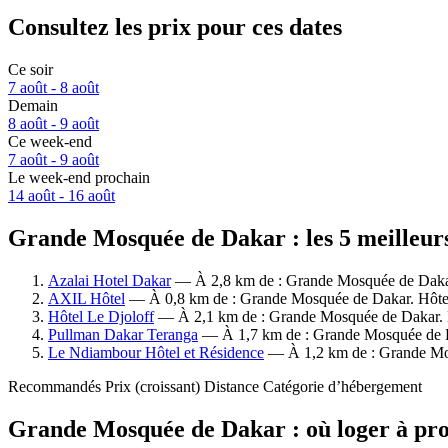
Consultez les prix pour ces dates
Ce soir
7 août - 8 août
Demain
8 août - 9 août
Ce week-end
7 août - 9 août
Le week-end prochain
14 août - 16 août
Grande Mosquée de Dakar : les 5 meilleurs
Azalai Hotel Dakar
— À 2,8 km de : Grande Mosquée de Dakar. 
AXIL Hôtel
— À 0,8 km de : Grande Mosquée de Dakar. Hôtel 2
Hôtel Le Djoloff
— À 2,1 km de : Grande Mosquée de Dakar. Hôt
Pullman Dakar Teranga
— À 1,7 km de : Grande Mosquée de Dak
Le Ndiambour Hôtel et Résidence
— À 1,2 km de : Grande Mosq
Recommandés
Prix (croissant)
Distance
Catégorie d’hébergement
Grande Mosquée de Dakar : où loger à pro