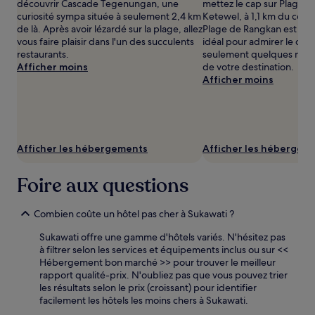
2 adultes.
découvrir Cascade Tegenungan, une
mettez le cap sur Plage 
Les
curiosité sympa située à seulement 2,4 km
Ketewel, à 1,1 km du cent
prix
de là. Après avoir lézardé sur la plage, allez
Plage de Rangkan est un re
et
vous faire plaisir dans l'un des succulents
idéal pour admirer le couc
la
restaurants.
seulement quelques min
disponibilité
Afficher moins
de votre destination.
sont
Afficher moins
susceptibles
de
changer.
Des
conditions
Afficher les hébergements
Afficher les hébergem
supplémentaires
peuvent
Foire aux questions
s’appliquer.
Combien coûte un hôtel pas cher à Sukawati ?
Sukawati offre une gamme d'hôtels variés. N'hésitez pas
à filtrer selon les services et équipements inclus ou sur <<
Hébergement bon marché >> pour trouver le meilleur
rapport qualité-prix. N'oubliez pas que vous pouvez trier
les résultats selon le prix (croissant) pour identifier
facilement les hôtels les moins chers à Sukawati.