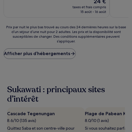
24 €
10,
nouveau
Exceptionnel,
taxes et frais compris
prix
(4 avis)
15 août - 16 août
est
de
24 €
Prix
Prix par nuit le plus bas trouvé au cours des 24 dernières heures sur la base
d’un séjour d’une nuit pour 2 adultes. Les prix et la disponibilité sont
par
susceptibles de changer. Des conditions supplémentaires peuvent
nuit
s’appliquer.
le
plus
Afficher plus d’hébergements
bas
trouvé
au
cours
des
24 dernières
heures
Sukawati : principaux sites
sur
la
d’intérêt
base
d’un
séjour
Cascade Tegenungan
Plage de Pabean Ke
d’une
8.6/10 (135 avis)
8.0/10 (1 avis)
nuit
pour
Quittez Saba et son centre-ville pour
Si vous souhaitez parfair