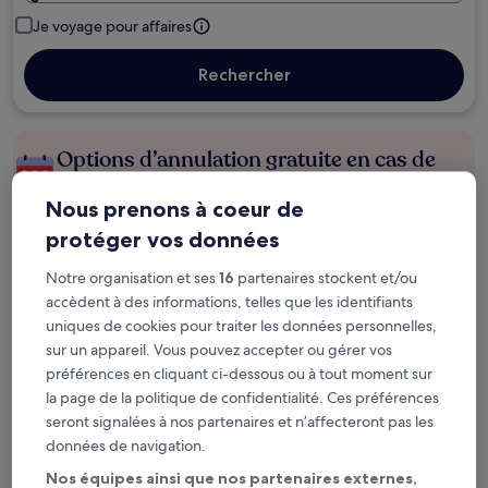
Je voyage pour affaires
Rechercher
Options d’annulation gratuite en cas de
changement de programme
Nous prenons à coeur de
Gagnez des récompenses pour chaque
protéger vos données
nuit séjournée
Notre organisation et ses
16
partenaires stockent et/ou
accèdent à des informations, telles que les identifiants
Économisez plus grâce aux Prix membres
uniques de cookies pour traiter les données personnelles,
sur un appareil. Vous pouvez accepter ou gérer vos
préférences en cliquant ci-dessous ou à tout moment sur
la page de la politique de confidentialité. Ces préférences
Consultez les prix pour ces dates
seront signalées à nos partenaires et n’affecteront pas les
données de navigation.
Ce soir
Demain
Nos équipes ainsi que nos partenaires externes,
6 août - 7 août
7 août - 8 août