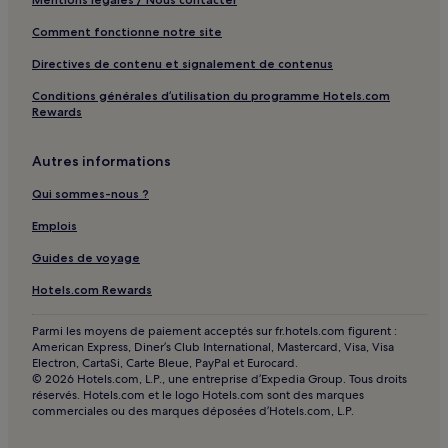
Parc des Papillons Balitopia : hôtels à proximité
Comment fonctionne notre site
Temple de Goa Gajah : hôtels à proximité
Directives de contenu et signalement de contenus
Sanur : Complexes hôteliers
Conditions générales d’utilisation du programme Hotels.com
Sanur : Chambres d’hôtes
Rewards
Sukawati : hôtels Hôtels avec parking
Autres informations
Batubulan : hôtels Hôtels avec piscine
Qui sommes-nous ?
Batubulan : hôtels Hôtels avec parking
Batubulan : hôtels Hôtels pas chers
Emplois
Batubulan : hôtels Hôtels avec spa
Guides de voyage
Batubulan : hôtels
Hotels.com Rewards
Musée d’art Agung Rai : hôtels à proximité
Parmi les moyens de paiement acceptés sur fr.hotels.com figurent :
Rudana Museum : hôtels à proximité
American Express, Diner’s Club International, Mastercard, Visa, Visa
Electron, CartaSi, Carte Bleue, PayPal et Eurocard.
Mas : hôtels 3 étoiles
© 2026 Hotels.com, L.P., une entreprise d’Expedia Group. Tous droits
réservés. Hotels.com et le logo Hotels.com sont des marques
Mas : hôtels Hôtels avec spa
commerciales ou des marques déposées d’Hotels.com, L.P.
Mas : hôtels