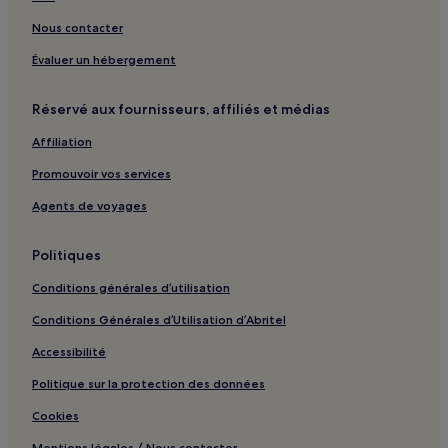
Site historique de Puri Agung Denpasar : hôtels à proximité
Nous contacter
Singakerta : Villas
Évaluer un hébergement
Singakerta : Maison d’hôtes
Saba : hôtels Hôtels avec piscine
Réservé aux fournisseurs, affiliés et médias
Saba : hôtels Hôtels avec parking
Affiliation
Saba : Villas
Promouvoir vos services
Saba : hôtels 3 étoiles
Agents de voyages
Denpasar Timur : hôtels 3 étoiles
Dangin Puri : hôtels
Politiques
Bedahulu : Villas
Conditions générales d’utilisation
Denpasar Utara : hôtels 2 étoiles
Conditions Générales d’Utilisation d’Abritel
Denpasar Utara : hôtels 3 étoiles
Accessibilité
Pejeng Kawan : Villas
Politique sur la protection des données
Mola-Mola Express : hôtels à proximité
Cookies
Parc aux Papillons de Kemenuh : hôtels à proximité
Mentions légales / Nous contacter