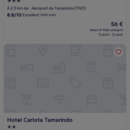
Hébergement
3.0 étoiles
À 2,5 km de : Aéroport de Tamarindo (TNO)
8.8
8,8/10
Excellent
(360 avis)
sur
Le
56 €
10,
nouveau
Excellent,
taxes et frais compris
prix
11 août - 12 août
(360 avis)
est
de
Hotel Carlota Tamarindo
56 €
Hotel Carlota Tamarindo
Hotel Carlota Tamarindo
Hébergement