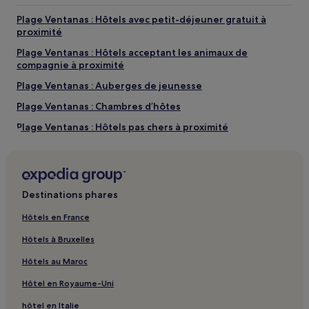
Plage Ventanas : Hôtels avec petit-déjeuner gratuit à
proximité
Plage Ventanas : Hôtels acceptant les animaux de
compagnie à proximité
Plage Ventanas : Auberges de jeunesse
Plage Ventanas : Chambres d’hôtes
Plage Ventanas : Hôtels pas chers à proximité
Plage Ventanas : hôtels 3 étoiles
Plage Ventanas : hôtels 4 étoiles
Plage Ventanas : Hôtels d’affaires à proximité
Destinations phares
Plage Ventanas : Hôtels avec golf à proximité
Hôtels en France
Chorro : hôtels
Hôtels à Bruxelles
Playa Langosta : hôtels Hôtels avec parking
Hôtels au Maroc
Playa Langosta : hôtels Hôtels avec cuisine
Hôtel en Royaume-Uni
Playa Langosta : Villas
hôtel en Italie