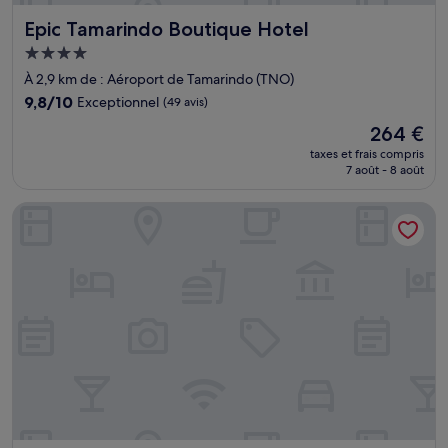
Epic Tamarindo Boutique Hotel
Epic Tamarindo Boutique Hotel
Hébergement
4.0 étoiles
À 2,9 km de : Aéroport de Tamarindo (TNO)
9.8
9,8/10
Exceptionnel
(49 avis)
sur
Le
264 €
10,
nouveau
Exceptionnel,
taxes et frais compris
prix
7 août - 8 août
(49 avis)
est
de
Hotel Perla de la Playa
264 €