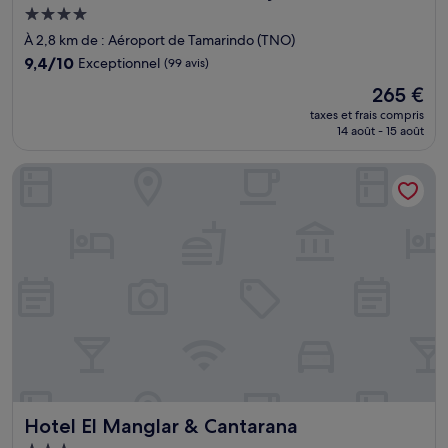
Hébergement
4.0 étoiles
À 2,8 km de : Aéroport de Tamarindo (TNO)
9.4
9,4/10
Exceptionnel
(99 avis)
sur
Le
265 €
10,
nouveau
Exceptionnel,
taxes et frais compris
prix
14 août - 15 août
(99 avis)
est
de
Hotel El Manglar & Cantarana
265 €
Hotel El Manglar & Cantarana
Hotel El Manglar & Cantarana