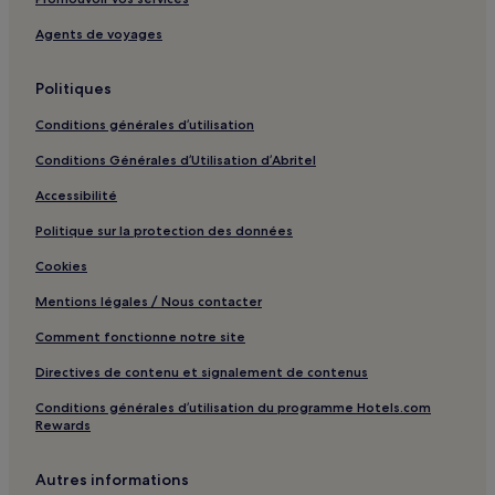
Plage de Tamarindo : Hôtels avec cuisine à proximité
Agents de voyages
Plage de Tamarindo : Hôtels acceptant les animaux de
compagnie à proximité
Politiques
Plage de Tamarindo : Auberges de jeunesse
Conditions générales d’utilisation
Plage de Tamarindo : Villas
Conditions Générales d’Utilisation d’Abritel
Plage de Tamarindo : Chambres d’hôtes
Accessibilité
Plage de Tamarindo : Hôtels pas chers à proximité
Politique sur la protection des données
Plage de Tamarindo : hôtels 3 étoiles
Plage de Tamarindo : hôtels 4 étoiles
Cookies
Plage de Tamarindo : Hôtels d’affaires à proximité
Mentions légales / Nous contacter
Plage de Tamarindo : Hôtels de plage à proximité
Comment fonctionne notre site
Plage de Tamarindo : Hôtels familiaux à proximité
Directives de contenu et signalement de contenus
Plage de Tamarindo : Hôtels avec golf à proximité
Conditions générales d’utilisation du programme Hotels.com
Rewards
Parcours de golf Hacienda Pinilla : hôtels à proximité
Cabo Velas : hôtels Hôtels avec parking
Autres informations