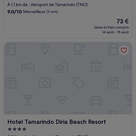
2.0 étoiles
À 1,1 km de : Aéroport de Tamarindo (TNO)
9.0
9,0/10
Merveilleux
(2 avis)
sur
Le
73 €
10,
nouveau
Merveilleux,
taxes et frais compris
prix
14 août - 15 août
(2 avis)
est
de
Hotel Tamarindo Diria Beach Resort
73 €
Hotel Tamarindo Diria Beach Resort
Hotel Tamarindo Diria Beach Resort
Hébergement
4.0 étoiles