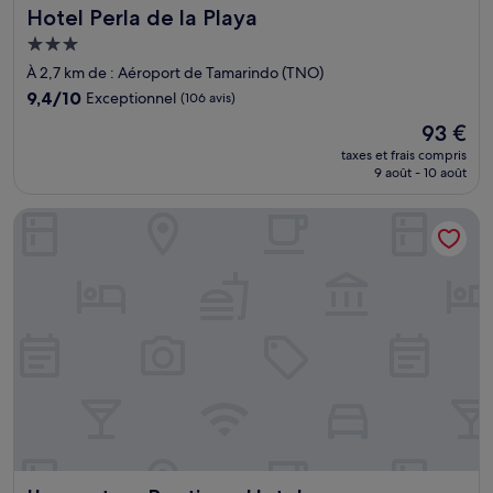
Hotel Perla de la Playa
Hotel Perla de la Playa
Hébergement
3.0 étoiles
À 2,7 km de : Aéroport de Tamarindo (TNO)
9.4
9,4/10
Exceptionnel
(106 avis)
sur
Le
93 €
10,
nouveau
Exceptionnel,
taxes et frais compris
prix
9 août - 10 août
(106 avis)
est
de
L'avventura Boutique Hotel
93 €