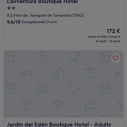
L'avventura Boutique Hotel
L'avventura Boutique Hotel
Hébergement
2.0 étoiles
À 2,9 km de : Aéroport de Tamarindo (TNO)
9.6
9,6/10
Exceptionnel
(5 avis)
sur
Le
172 €
10,
nouveau
Exceptionnel,
taxes et frais compris
prix
14 août - 15 août
(5 avis)
est
de
Jardín del Edén Boutique Hotel - Adults Only
172 €
Jardín del Edén Boutique Hotel - Adults Only
Jardín del Edén Boutique Hotel - Adults