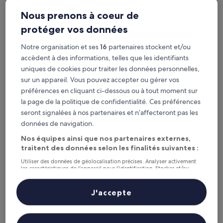
Nous prenons à coeur de
protéger vos données
Dreamsea Surf Camp
Dreamsea Surf Camp
Notre organisation et ses
16
partenaires stockent et/ou
Hébergement
accèdent à des informations, telles que les identifiants
2.5 étoiles
uniques de cookies pour traiter les données personnelles,
À 2,1 km de : Aéroport de Tamarindo (TNO)
sur un appareil. Vous pouvez accepter ou gérer vos
8.4
8,4/10
Très bien
(37 avis)
sur
préférences en cliquant ci-dessous ou à tout moment sur
Le
100 €
10,
la page de la politique de confidentialité. Ces préférences
nouveau
Très
taxes et frais compris
seront signalées à nos partenaires et n’affecteront pas les
prix
7 août - 8 août
bien,
est
données de navigation.
(37 avis)
de
Las Guapas Villa
Nos équipes ainsi que nos partenaires externes,
100 €
traitent des données selon les finalités suivantes :
Utiliser des données de géolocalisation précises. Analyser activement
les caractéristiques de l’appareil pour l’identification. Stocker et/ou
accéder à des informations sur un appareil. Publicités et contenu
personnalisés, mesure de performance des publicités et du contenu,
études d’audience et développement de services.
J'accepte
Liste de nos partenaires (fournisseurs)