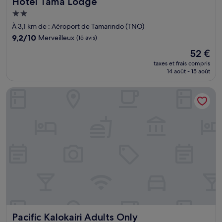
Hotel Tama Lodge
Hotel Tama Lodge
Hébergement
2.0 étoiles
À 3,1 km de : Aéroport de Tamarindo (TNO)
9.2
9,2/10
Merveilleux
(15 avis)
sur
Le
52 €
10,
nouveau
Merveilleux,
taxes et frais compris
prix
14 août - 15 août
(15 avis)
est
de
Pacific Kalokairi Adults Only
52 €
Pacific Kalokairi Adults Only
Pacific Kalokairi Adults Only