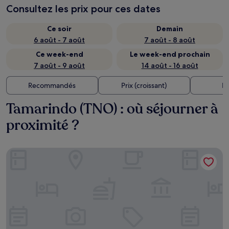
Consultez les prix pour ces dates
Ce soir
Demain
6 août - 7 août
7 août - 8 août
Ce week-end
Le week-end prochain
7 août - 9 août
14 août - 16 août
Recommandés
Prix (croissant)
Di
Tamarindo (TNO) : où séjourner à
proximité ?
Wyndham Tamarindo