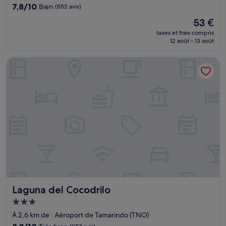
7.8
7,8/10
Bien
(852 avis)
sur
Le
53 €
10,
nouveau
Bien,
taxes et frais compris
prix
12 août - 13 août
(852 avis)
est
de
Laguna del Cocodrilo
53 €
Laguna del Cocodrilo
Laguna del Cocodrilo
Hébergement
3.0 étoiles
À 2,6 km de : Aéroport de Tamarindo (TNO)
8.0