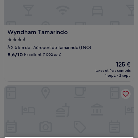
Wyndham Tamarindo
Wyndham Tamarindo
Hébergement
3.5 étoiles
À 2,5 km de : Aéroport de Tamarindo (TNO)
8.6
8,6/10
Excellent
(1 002 avis)
sur
Le
125 €
10,
nouveau
Excellent,
taxes et frais compris
prix
1 sept. - 2 sept.
(1 002 avis)
est
de
Dreamsea Surf Camp
125 €