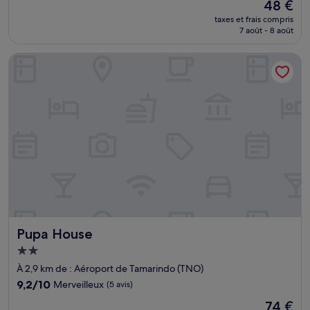
Le
48 €
10,
nouveau
Exceptionnel,
taxes et frais compris
prix
7 août - 8 août
(36 avis)
est
de
Pupa House
48 €
Pupa House
Pupa House
Hébergement
2.0 étoiles
À 2,9 km de : Aéroport de Tamarindo (TNO)
9.2
9,2/10
Merveilleux
(5 avis)
sur
Le
74 €
10,