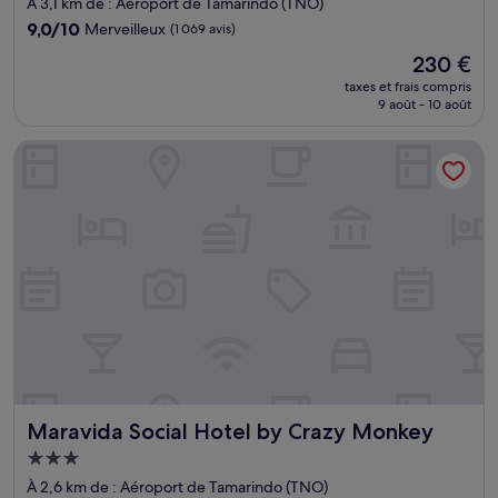
À 3,1 km de : Aéroport de Tamarindo (TNO)
9.0
9,0/10
Merveilleux
(1 069 avis)
sur
Le
230 €
10,
nouveau
Merveilleux,
taxes et frais compris
prix
9 août - 10 août
(1 069 avis)
est
de
Maravida Social Hotel by Crazy Monkey
230 €
Maravida Social Hotel by Crazy Monkey
Maravida Social Hotel by Crazy Monkey
Hébergement
3.0 étoiles
À 2,6 km de : Aéroport de Tamarindo (TNO)