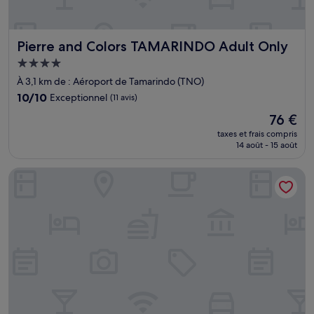
Pierre and Colors TAMARINDO Adult Only
Pierre and Colors TAMARINDO Adult Only
Hébergement
4.0 étoiles
À 3,1 km de : Aéroport de Tamarindo (TNO)
10.0
10/10
Exceptionnel
(11 avis)
sur
Le
76 €
10,
nouveau
Exceptionnel,
taxes et frais compris
prix
14 août - 15 août
(11 avis)
est
de
House of Nomad - Adults only
76 €