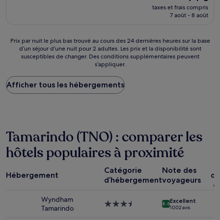
nouveau
Merveilleux,
taxes et frais compris
prix
7 août - 8 août
(5 avis)
est
de
74 €
Prix
Prix par nuit le plus bas trouvé au cours des 24 dernières heures sur la base
d’un séjour d’une nuit pour 2 adultes. Les prix et la disponibilité sont
par
susceptibles de changer. Des conditions supplémentaires peuvent
nuit
s’appliquer.
le
plus
Afficher tous les hébergements
bas
trouvé
au
cours
des
24 dernières
Tamarindo (TNO) : comparer les
heures
sur
hôtels populaires à proximité
la
base
Catégorie
Note des
d’un
Hébergement
dé
d’hébergement
voyageurs
séjour
c
d’une
Wyndham
nuit
Excellent
Hébergement
8.6
Tamarindo
pour
1 002 avis
3.5 étoiles
2 adultes.