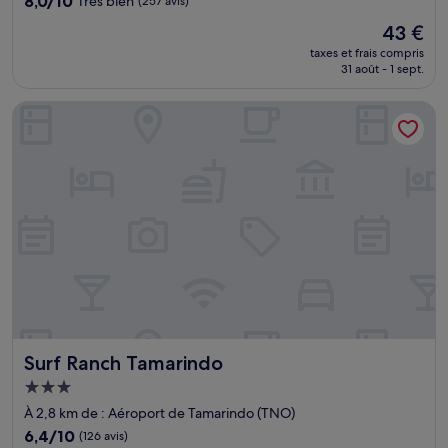
8,0/10
Très bien
(257 avis)
sur
Le
43 €
10,
nouveau
Très
taxes et frais compris
prix
31 août - 1 sept.
bien,
est
(257 avis)
de
Surf Ranch Tamarindo
43 €
Surf Ranch Tamarindo
Surf Ranch Tamarindo
Hébergement
3.0 étoiles
À 2,8 km de : Aéroport de Tamarindo (TNO)
6.4
6,4/10
(126 avis)