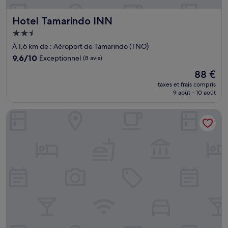
Hotel Tamarindo INN
Hotel Tamarindo INN
Hébergement
2.5 étoiles
À 1,6 km de : Aéroport de Tamarindo (TNO)
9.6
9,6/10
Exceptionnel
(8 avis)
sur
Le
88 €
10,
nouveau
Exceptionnel,
taxes et frais compris
prix
9 août - 10 août
(8 avis)
est
de
Epic Tamarindo Boutique Hotel
88 €