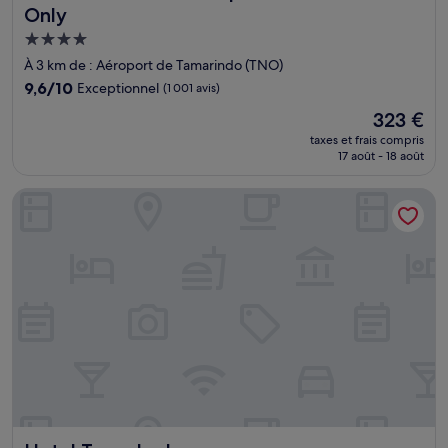
Only
Hébergement
4.0 étoiles
À 3 km de : Aéroport de Tamarindo (TNO)
9.6
9,6/10
Exceptionnel
(1 001 avis)
sur
Le
323 €
10,
nouveau
Exceptionnel,
taxes et frais compris
prix
17 août - 18 août
(1 001 avis)
est
de
Hotel Tama Lodge
323 €