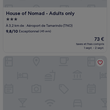
House of Nomad - Adults only
House of Nomad - Adults only
Hébergement
3.0 étoiles
À 3,2 km de : Aéroport de Tamarindo (TNO)
9.8
9,8/10
Exceptionnel
(45 avis)
sur
Le
73 €
10,
nouveau
Exceptionnel,
taxes et frais compris
prix
1 sept. - 2 sept.
(45 avis)
est
de
Hotel Tamarindo INN
73 €