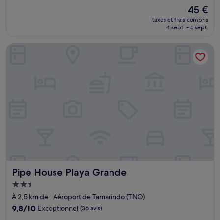
sur
Le
45 €
10,
nouveau
(126 avis)
taxes et frais compris
prix
4 sept. - 5 sept.
est
de
Pipe House Playa Grande
45 €
Pipe House Playa Grande
Pipe House Playa Grande
Hébergement
2.5 étoiles
À 2,5 km de : Aéroport de Tamarindo (TNO)
9.8
9,8/10
Exceptionnel
(36 avis)
sur