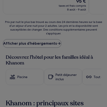
95 €
10,
10,
nouveau
Excellent,
Exception
taxes et frais compris
prix
(68 avis)
(18 avis)
8 août - 9 août
est
de
95 €
Prix
Prix par nuit le plus bas trouvé au cours des 24 dernières heures sur la base
d’un séjour d’une nuit pour 2 adultes. Les prix et la disponibilité sont
par
susceptibles de changer. Des conditions supplémentaires peuvent
nuit
s’appliquer.
le
plus
Afficher plus d’hébergements
bas
trouvé
au
Découvrez l’hôtel pour les familles idéal à
cours
des
Khanom
24 dernières
heures
sur
Petit déjeuner
Piscine
Tout com
la
inclus
base
d’un
séjour
d’une
nuit
Khanom : principaux sites
pour