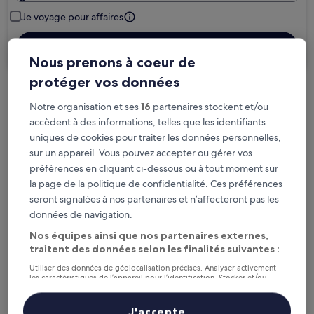
Je voyage pour affaires
Rechercher
Nous prenons à coeur de
protéger vos données
Options d’annulation gratuite en cas de
Notre organisation et ses
16
partenaires stockent et/ou
changement de programme
accèdent à des informations, telles que les identifiants
uniques de cookies pour traiter les données personnelles,
Gagnez des récompenses pour chaque
sur un appareil. Vous pouvez accepter ou gérer vos
nuit séjournée
préférences en cliquant ci-dessous ou à tout moment sur
la page de la politique de confidentialité. Ces préférences
seront signalées à nos partenaires et n’affecteront pas les
Économisez plus grâce aux Prix membres
données de navigation.
Nos équipes ainsi que nos partenaires externes,
traitent des données selon les finalités suivantes :
Consultez les prix pour ces dates
Utiliser des données de géolocalisation précises. Analyser activement
les caractéristiques de l’appareil pour l’identification. Stocker et/ou
accéder à des informations sur un appareil. Publicités et contenu
Ce soir
Demain
personnalisés, mesure de performance des publicités et du contenu,
6 août - 7 août
7 août - 8 août
études d’audience et développement de services.
J'accepte