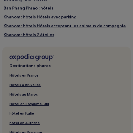
Ban Phang Phrao : hôtels
Khanom : hôtels Hôtels avec parking
Khanom : hôtels Hôtels acceptant les animaux de compagnie
Khanom : hôtels 2 étoiles
Khanom : hôtels 3 étoiles
Sichon : hôtels Hôtels avec parking
Sichon : hôtels Hôtels pas chers
Destinations phares
Sichon : hôtels Hôtels d’affaires
Hôtels en France
Sichon : hôtels
Hôtels à Bruxelles
Grand Canyon de Khanom : hôtels à proximité
Hôtels au Maroc
Cascade de Samet Chun : hôtels à proximité
Hôtel en Royaume-Uni
hôtel en Italie
hôtel en Autriche
Hôtels en Espagne