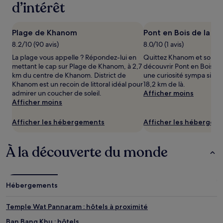
2 adultes.
d’intérêt
Les
prix
et
Plage de Khanom
Pont en Bois de la Ba
la
8.2/10 (90 avis)
8.0/10 (1 avis)
disponibilité
sont
La plage vous appelle ? Répondez-lui en
Quittez Khanom et son ce
susceptibles
mettant le cap sur Plage de Khanom, à 2,7
découvrir Pont en Bois de 
de
km du centre de Khanom. District de
une curiosité sympa situ
changer.
Khanom est un recoin de littoral idéal pour
18,2 km de là.
Des
admirer un coucher de soleil.
Afficher moins
conditions
Afficher moins
supplémentaires
peuvent
Afficher les hébergements
Afficher les hébergem
s’appliquer.
À la découverte du monde
Hébergements
Temple Wat Pannaram : hôtels à proximité
Ban Bang Khu : hôtels