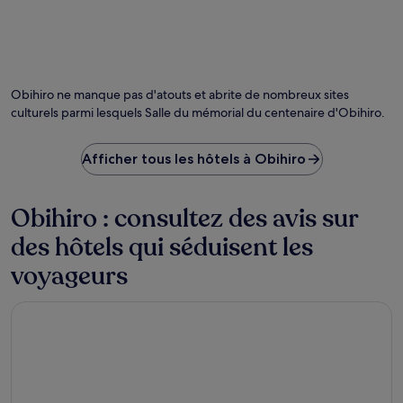
Photo prise par pakku
Ph
lib
de
Obihiro ne manque pas d'atouts et abrite de nombreux sites
dro
culturels parmi lesquels Salle du mémorial du centenaire d'Obihiro.
pr
pa
pa
Afficher tous les hôtels à Obihiro
Obihiro : consultez des avis sur
des hôtels qui séduisent les
voyageurs
Hotel Nikko Northland Obihiro