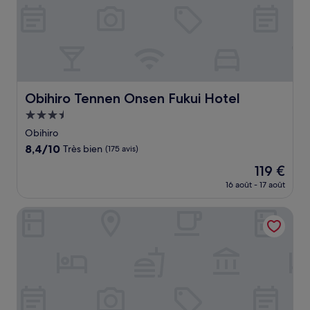
Obihiro Tennen Onsen Fukui Hotel
Obihiro Tennen Onsen Fukui Hotel
Hébergement
3.5 étoiles
Obihiro
8.4
8,4/10
Très bien
(175 avis)
sur
Le
119 €
10,
nouveau
Très
16 août - 17 août
prix
bien,
est
(175 avis)
Kangetsuen
de
119 €