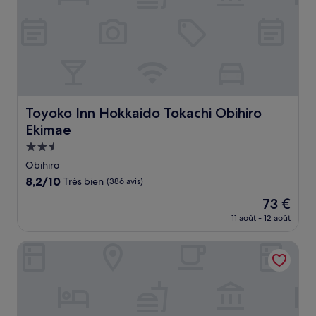
Toyoko Inn Hokkaido Tokachi Obihiro Ekimae
Toyoko Inn Hokkaido Tokachi Obihiro
Ekimae
Hébergement
2.5 étoiles
Obihiro
8.2
8,2/10
Très bien
(386 avis)
sur
Le
73 €
10,
nouveau
Très
11 août - 12 août
prix
bien,
est
(386 avis)
Obihiro Tennen Onsen Fukui Hotel
de
73 €