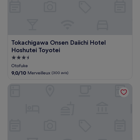
Tokachigawa Onsen Daiichi Hotel Hoshutei Toyotei
Tokachigawa Onsen Daiichi Hotel
Hoshutei Toyotei
Hébergement
3.5 étoiles
Otofuke
9.0
9,0/10
Merveilleux
(300 avis)
sur
10,
Hotel Paco Obihiro Ekimae
Merveilleux,
(300 avis)