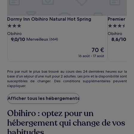
Dormy
Dormy
Premier
Dormy Inn Obihiro Natural Hot Spring
Premier Hot
Dormy Inn Obihiro Natural Hot Spring
Premier Hot
Inn
Inn
Hotel
Hébergement
Hébergeme
Obihiro
Obihiro
Cabin
3.0 étoiles
3.5 étoiles
Obihiro
Obihiro
Natural
Natural
Obihiro
9.0
8.6
9,0/10
8,6/10
Merveilleux
Exc
(664)
Hot
Hot
sur
sur
Le
70 €
10,
10,
Spring
Spring
nouveau
Merveilleux,
Excellent,
16 août - 17 août
prix
(664)
(804)
est
de
Prix
Prix par nuit le plus bas trouvé au cours des 24 dernières heures sur la
70 €
base d’un séjour d’une nuit pour 2 adultes. Les prix et la disponibilité sont
par
susceptibles de changer. Des conditions supplémentaires peuvent
nuit
s’appliquer.
le
plus
Afficher tous les hébergements
bas
trouvé
au
Obihiro : optez pour un
cours
des
hébergement qui change de vos
24 dernières
habitudes
heures