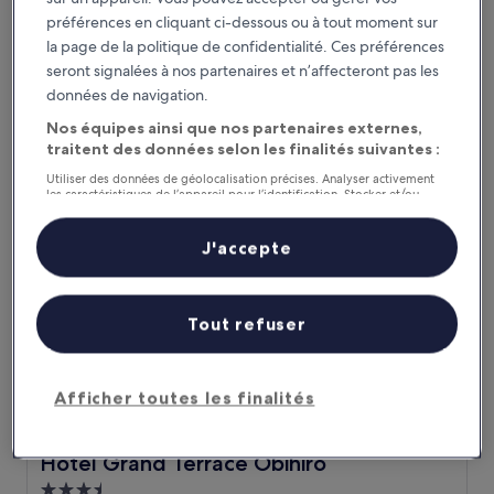
Mori no Spa Resort Hokkaido Hotel
Mori no Spa Resort Hokkaido Hotel
préférences en cliquant ci-dessous ou à tout moment sur
Hébergement
la page de la politique de confidentialité. Ces préférences
4.0 étoiles
Obihiro
seront signalées à nos partenaires et n’affecteront pas les
9.2
9,2/10
données de navigation.
Merveilleux
(542 avis)
sur
Le
156 €
Nos équipes ainsi que nos partenaires externes,
10,
nouveau
traitent des données selon les finalités suivantes :
Merveilleux,
27 août - 28 août
prix
(542 avis)
Utiliser des données de géolocalisation précises. Analyser activement
est
les caractéristiques de l’appareil pour l’identification. Stocker et/ou
Hotel Grand Terrace Obihiro
de
accéder à des informations sur un appareil. Publicités et contenu
156 €
personnalisés, mesure de performance des publicités et du contenu,
études d’audience et développement de services.
J'accepte
Liste de nos partenaires (fournisseurs)
Tout refuser
Afficher toutes les finalités
Hotel Grand Terrace Obihiro
Hotel Grand Terrace Obihiro
Hébergement