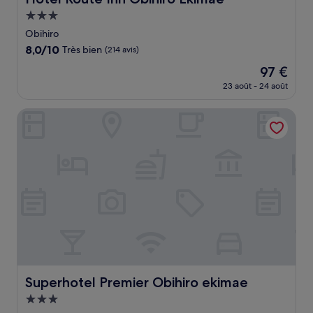
Hébergement
3.0 étoiles
Obihiro
8.0
8,0/10
Très bien
(214 avis)
sur
Le
97 €
10,
nouveau
Très
23 août - 24 août
prix
bien,
est
(214 avis)
Superhotel Premier Obihiro ekimae
de
97 €
Superhotel Premier Obihiro ekimae
Superhotel Premier Obihiro ekimae
Hébergement