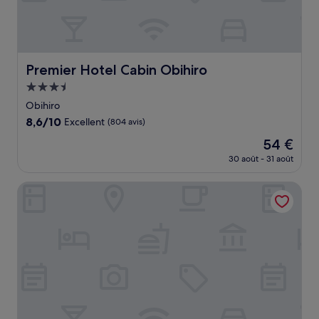
Premier Hotel Cabin Obihiro
Premier Hotel Cabin Obihiro
Hébergement
3.5 étoiles
Obihiro
8.6
8,6/10
Excellent
(804 avis)
sur
Le
54 €
10,
nouveau
Excellent,
30 août - 31 août
prix
(804 avis)
est
Hotel Nikko Northland Obihiro
de
54 €