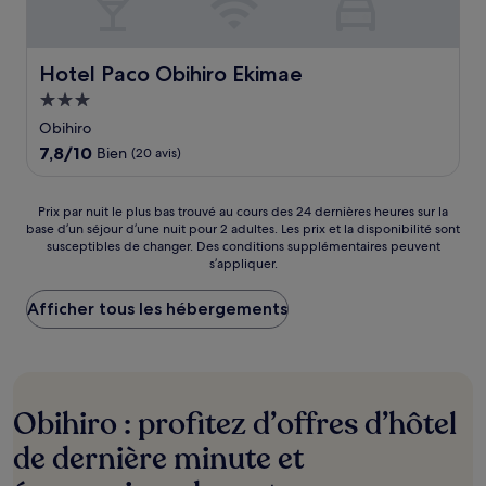
Hotel Paco Obihiro Ekimae
Hotel Paco Obihiro Ekimae
Hébergement
3.0 étoiles
Obihiro
7.8
7,8/10
Bien
(20 avis)
sur
10,
Bien,
Prix
Prix par nuit le plus bas trouvé au cours des 24 dernières heures sur la
(20 avis)
base d’un séjour d’une nuit pour 2 adultes. Les prix et la disponibilité sont
par
susceptibles de changer. Des conditions supplémentaires peuvent
nuit
s’appliquer.
le
plus
Afficher tous les hébergements
bas
trouvé
au
cours
des
24 dernières
Obihiro : profitez d’offres d’hôtel
heures
sur
de dernière minute et
la
base