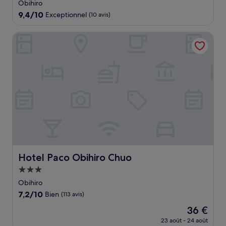
3.0 étoiles
Obihiro
9.4
9,4/10
Exceptionnel
(10 avis)
sur
10,
Hotel Paco Obihiro Chuo
Exceptionnel,
(10 avis)
Hotel Paco Obihiro Chuo
Hotel Paco Obihiro Chuo
Hébergement
3.0 étoiles
Obihiro
7.2
7,2/10
Bien
(113 avis)
sur
Le
36 €
10,
nouveau
Bien,
23 août - 24 août