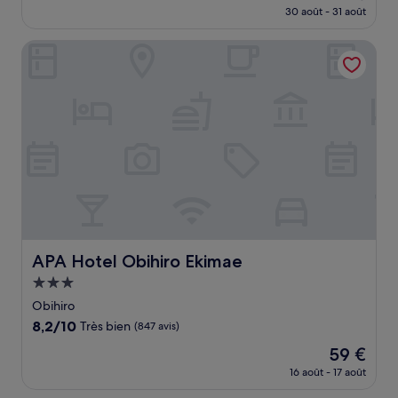
nouveau
Merveilleux,
30 août - 31 août
prix
(811 avis)
est
APA Hotel Obihiro Ekimae
de
54 €
APA Hotel Obihiro Ekimae
APA Hotel Obihiro Ekimae
Hébergement
3.0 étoiles
Obihiro
8.2
8,2/10
Très bien
(847 avis)
sur
Le
59 €
10,
nouveau
Très
16 août - 17 août
prix
bien,