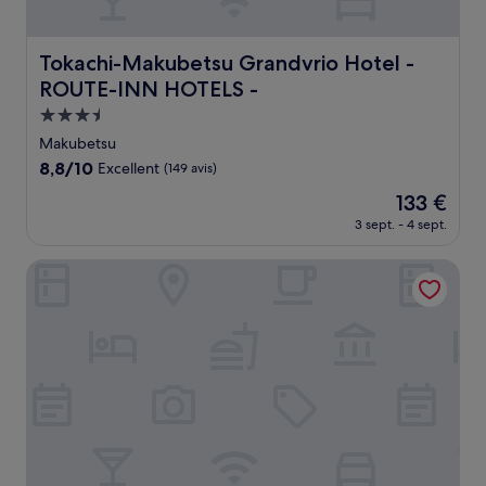
Tokachi-Makubetsu Grandvrio Hotel - ROUTE-INN HOTE
Tokachi-Makubetsu Grandvrio Hotel -
ROUTE-INN HOTELS -
Hébergement
3.5 étoiles
Makubetsu
8.8
8,8/10
Excellent
(149 avis)
sur
Le
133 €
10,
nouveau
Excellent,
3 sept. - 4 sept.
prix
(149 avis)
est
Comfort Hotel Obihiro
de
133 €