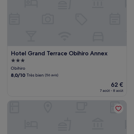
Hotel Grand Terrace Obihiro Annex
Hotel Grand Terrace Obihiro Annex
Hébergement
3.0 étoiles
Obihiro
8.0
8,0/10
Très bien
(56 avis)
sur
Le
62 €
10,
nouveau
Très
7 août - 8 août
prix
bien,
est
(56 avis)
Tokachigawa Onsen Daiichi Hotel Hoshutei Toyotei
de
62 €