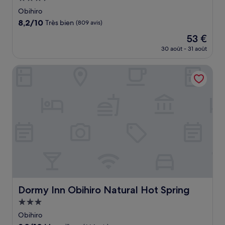
3.5 étoiles
Obihiro
8.2
8,2/10
Très bien
(809 avis)
sur
Le
53 €
10,
nouveau
Très
30 août - 31 août
prix
bien,
est
(809 avis)
Dormy Inn Obihiro Natural Hot Spring
de
53 €
Dormy Inn Obihiro Natural Hot Spring
Dormy Inn Obihiro Natural Hot Spring
Hébergement
3.0 étoiles
Obihiro