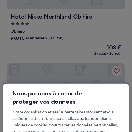
Hotel Nikko Northland Obihiro
Hotel Nikko Northland Obihiro
Hébergement
4.0 étoiles
Obihiro
9.0
9,0/10
Merveilleux
(897 avis)
sur
Le
103 €
10,
nouveau
Merveilleux,
27 août - 28 août
prix
(897 avis)
est
Mori no Spa Resort Hokkaido Hotel
de
103 €
Nous prenons à coeur de
protéger vos données
Notre organisation et ses
16
partenaires stockent et/ou
accèdent à des informations, telles que les identifiants
uniques de cookies pour traiter les données personnelles,
sur un appareil. Vous pouvez accepter ou gérer vos