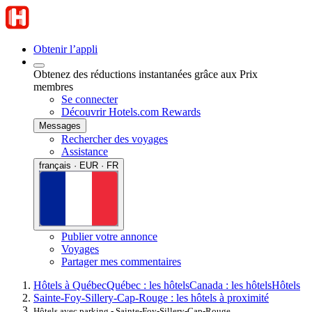
Obtenir l’appli
Obtenez des réductions instantanées grâce aux Prix
membres
Se connecter
Découvrir Hotels.com Rewards
Messages
Rechercher des voyages
Assistance
français · EUR · FR
Publier votre annonce
Voyages
Partager mes commentaires
Hôtels à Québec
Québec : les hôtels
Canada : les hôtels
Hôtels
Sainte-Foy-Sillery-Cap-Rouge : les hôtels à proximité
Hôtels avec parking - Sainte-Foy-Sillery-Cap-Rouge