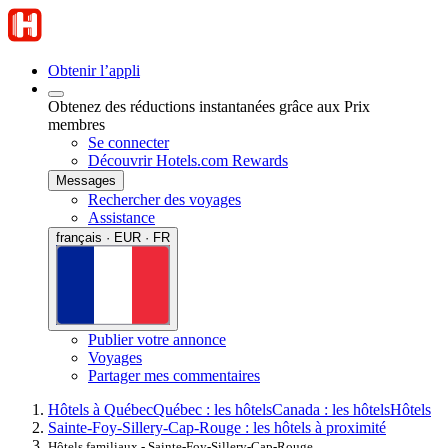
Obtenir l’appli
Obtenez des réductions instantanées grâce aux Prix
membres
Se connecter
Découvrir Hotels.com Rewards
Messages
Rechercher des voyages
Assistance
français · EUR · FR
Publier votre annonce
Voyages
Partager mes commentaires
Hôtels à Québec
Québec : les hôtels
Canada : les hôtels
Hôtels
Sainte-Foy-Sillery-Cap-Rouge : les hôtels à proximité
Hôtels familiaux - Sainte-Foy-Sillery-Cap-Rouge