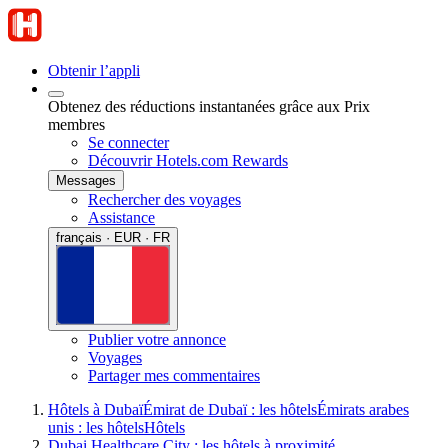
Obtenir l’appli
Obtenez des réductions instantanées grâce aux Prix
membres
Se connecter
Découvrir Hotels.com Rewards
Messages
Rechercher des voyages
Assistance
français · EUR · FR
Publier votre annonce
Voyages
Partager mes commentaires
Hôtels à Dubaï
Émirat de Dubaï : les hôtels
Émirats arabes
unis : les hôtels
Hôtels
Dubai Healthcare City : les hôtels à proximité