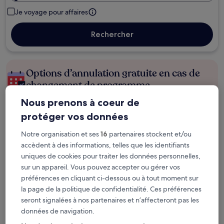
Je voyage pour affaires
Rechercher
Options d’annulation gratuite en cas de
changement de programme
Nous prenons à coeur de
Gagnez des récompenses pour chaque
protéger vos données
nuit séjournée
Notre organisation et ses
16
partenaires stockent et/ou
accèdent à des informations, telles que les identifiants
Économisez plus grâce aux Prix membres
uniques de cookies pour traiter les données personnelles,
sur un appareil. Vous pouvez accepter ou gérer vos
préférences en cliquant ci-dessous ou à tout moment sur
Consultez les prix pour ces dates
la page de la politique de confidentialité. Ces préférences
seront signalées à nos partenaires et n’affecteront pas les
Le week-end prochain
Dans deux semaines
données de navigation.
14 août - 16 août
21 août - 23 août