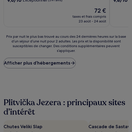
sur
sur
Le
72 €
10,
10,
nouveau
Exceptionnel,
Exception
taxes et frais compris
prix
(591 avis)
(223 avis)
23 août - 24 août
est
de
72 €
Prix
Prix par nuit le plus bas trouvé au cours des 24 dernières heures sur la base
d’un séjour d’une nuit pour 2 adultes. Les prix et la disponibilité sont
par
susceptibles de changer. Des conditions supplémentaires peuvent
nuit
s’appliquer.
le
plus
Afficher plus d’hébergements
bas
trouvé
au
cours
des
24 dernières
heures
Plitvička Jezera : principaux sites
sur
la
d’intérêt
base
d’un
séjour
Chutes Veliki Slap
Cascade de Sastavc
d’une
nuit