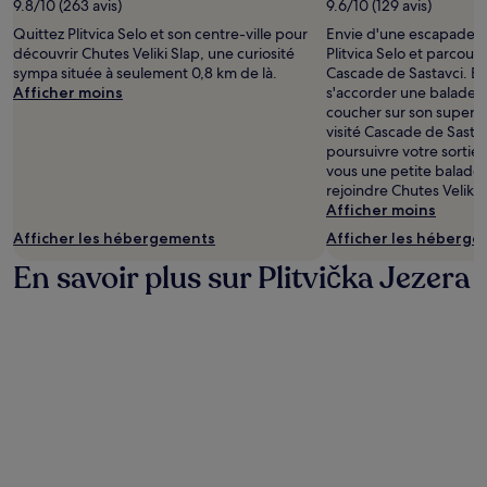
9.8/10 (263 avis)
9.6/10 (129 avis)
pour
Quittez Plitvica Selo et son centre-ville pour
Envie d'une escapade au
2 adultes.
découvrir Chutes Veliki Slap, une curiosité
Plitvica Selo et parcour
Les
sympa située à seulement 0,8 km de là.
Cascade de Sastavci. E
prix
Afficher moins
s'accorder une balade po
et
coucher sur son superb
la
visité Cascade de Sastav
disponibilité
poursuivre votre sortie 
sont
vous une petite balade
susceptibles
rejoindre Chutes Veliki 
de
Afficher moins
changer.
Des
Afficher les hébergements
Afficher les héberg
conditions
En savoir plus sur Plitvička Jezera
supplémentaires
peuvent
s’appliquer.