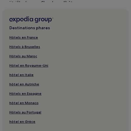
Plitvička Jezera : Chambres d’hôtes
Plitvička Jezera : hôtels Hôtels pas chers
Plitvička Jezera : hôtels 2 étoiles
Destinations phares
Plitvička Jezera : hôtels 3 étoiles
Plitvička Jezera : hôtels Hôtels d’affaires
Hôtels en France
Plitvička Jezera : hôtels
Hôtels à Bruxelles
Jezerce : Chambres d’hôtes
Hôtels au Maroc
Jezerce : hôtels 3 étoiles
Hôtel en Royaume-Uni
Plitvica Selo : Maison d’hôtes
hôtel en Italie
Plitvica Selo : hôtels Hôtels de luxe
hôtel en Autriche
Plitvica Selo : hôtels 4 étoiles
Hôtels en Espagne
Plitvica Selo : hôtels Hôtels familiaux
hôtel en Monaco
Hôtels au Portugal
hôtel en Grèce